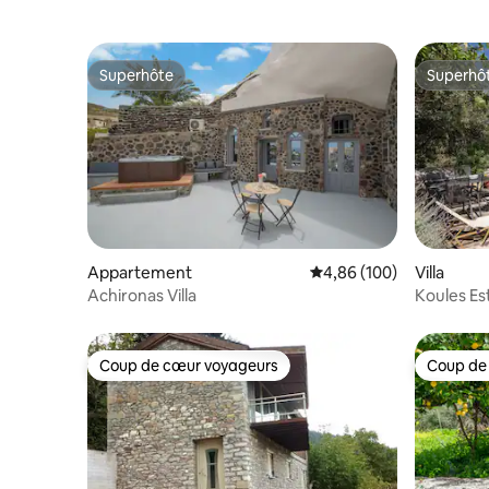
Superhôte
Superhô
Superhôte
Superhô
Appartement
Évaluation moyenne sur 
4,86 (100)
Villa
Achironas Villa
Koules Es
privée et
Coup de cœur voyageurs
Coup de
Coup de cœur voyageurs
Coup de