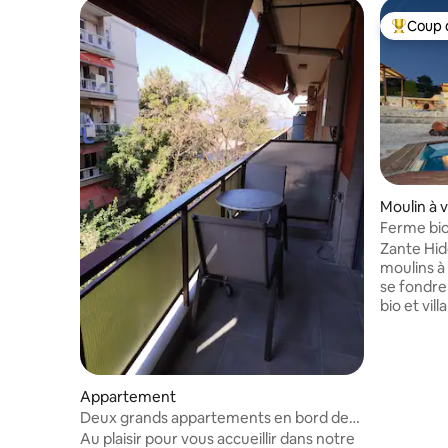
Coup 
Coups de
Moulin à 
Ferme bio
dans les c
Zante Hidd
moulins à
se fondre
bio et vil
paisible v
ferme est
45 000 mè
verdure l
Appartement
naturel à 
Deux grands appartements en bord de
principale
mer dans le même bâtiment
Au plaisir pour vous accueillir dans notre
responsab