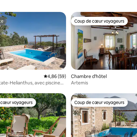
te
Coup de cœur voyageurs
te
Coup de cœur voyageurs
la base de 100 commentaires : 4,86 sur 5
Évaluation moyenne sur la base de 59 commen
4,86 (59)
Chambre d'hôtel
tate-Helianthus, avec piscine
Artemis
 barbecue
 cœur voyageurs
Coup de cœur voyageurs
 cœur voyageurs
Coup de cœur voyageurs