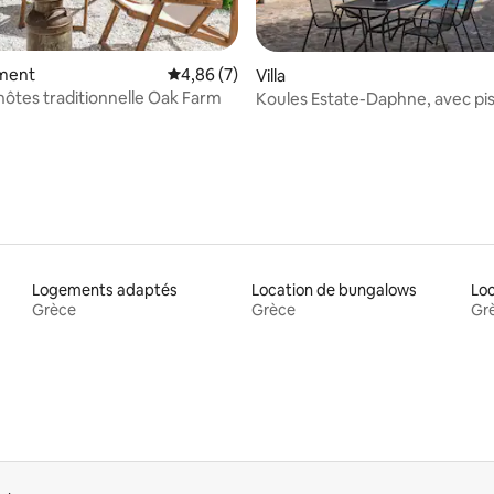
r la base de 41 commentaires : 4,88 sur 5
ment
Évaluation moyenne sur la base de 7 comme
4,86 (7)
Villa
hôtes traditionnelle Oak Farm
Koules Estate-Daphne, avec pi
privée et barbecue
Logements adaptés
Location de bungalows
Grèce
Grèce
Gr