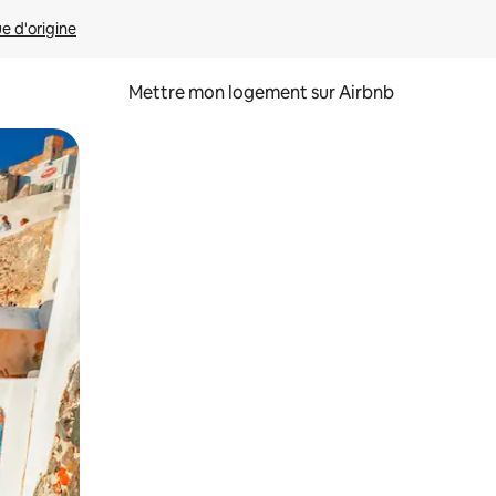
ue d'origine
Mettre mon logement sur Airbnb
sant glisser.