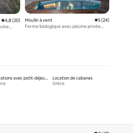
ntaires : 4,86 sur 5
Moulin à vent
Évaluation moyenne
5 (24)
Évaluation moyenne sur la base de 20 commentaires : 4,8 sur 5
4,8 (20)
Ferme biologique avec piscine privée
scine
dans les collines de Zante
Locations avec petit-déjeuner
Location de cabanes
èce
Grèce