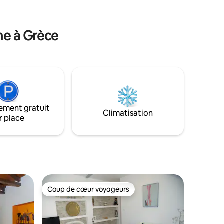
traux et
été et les vélos de la ferme. Elle est
déal pour
proche de belles plages, de sites
antiques tels que Knossos et de
me à Grèce
l'aéroport [28 min]
ement gratuit
Climatisation
r place
Coup de cœur voyageurs
Coup de cœur voyageurs