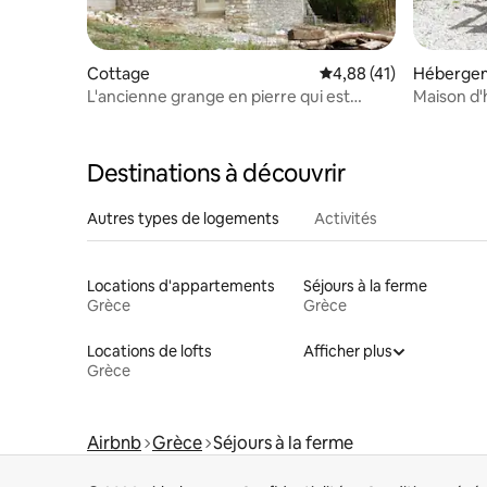
Cottage
Évaluation moyenne su
4,88 (41)
Héberge
L'ancienne grange en pierre qui est
Maison d'
devenue... une maisonnette
Destinations à découvrir
Autres types de logements
Activités
Locations d'appartements
Séjours à la ferme
Grèce
Grèce
Locations de lofts
Afficher plus
Grèce
Airbnb
Grèce
Séjours à la ferme