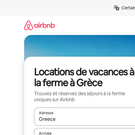
Aller
Certai
directement
au
contenu
Locations de vacances à
la ferme à Grèce
Trouvez et réservez des séjours à la ferme
uniques sur Airbnb
Adresse
Lorsque les résultats s'affichent, utilisez les flèc
Arrivée