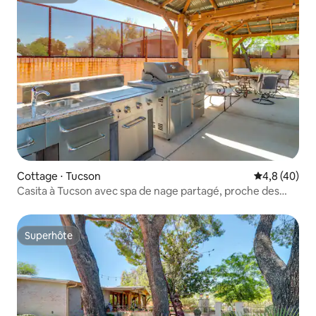
Cottage ⋅ Tucson
Évaluation m
4,8 (40)
Casita à Tucson avec spa de nage partagé, proche des
sentiers de randonnée !
Superhôte
Superhôte