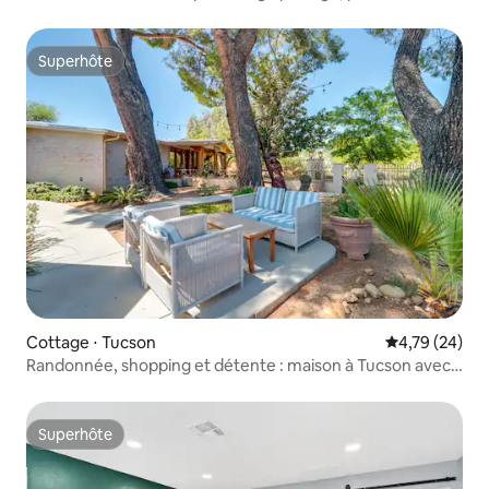
sentiers de randonnée !
Superhôte
Superhôte
Cottage ⋅ Tucson
Évaluation mo
4,79 (24)
Randonnée, shopping et détente : maison à Tucson avec
accès au spa de baignade
Superhôte
Superhôte