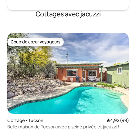
Cottages avec jacuzzi
Coup de cœur voyageurs
Coup de cœur voyageurs
Cottage ⋅ Tucson
Évaluation mo
4,92 (99)
Belle maison de Tucson avec piscine privée et jacuzzi !