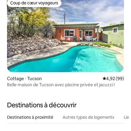
Coup de cœur voyageurs
Coup de cœur voyageurs
Cottage ⋅ Tucson
Évaluation mo
4,92 (99)
Belle maison de Tucson avec piscine privée et jacuzzi !
Destinations à découvrir
Destinations à proximité
Autres types de logements
Lie