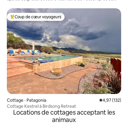
Sabino
Coup de cœur voyageurs
Coups de cœur voyageurs les plus appréciés
Cottage ⋅ Patagonia
Évaluation moy
4,97 (132)
Cottage Kestrel à Birdsong Retreat
Locations de cottages acceptant les
animaux