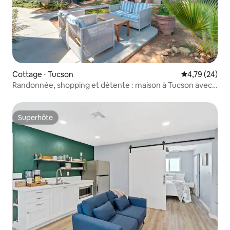
Cottage ⋅ Tucson
Évaluation mo
4,79 (24)
Randonnée, shopping et détente : maison à Tucson avec
accès au spa de baignade
Superhôte
Superhôte