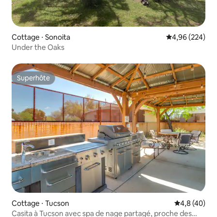
Cottage ⋅ Sonoita
Évaluation moy
4,96 (224)
Under the Oaks
Superhôte
Superhôte
Cottage ⋅ Tucson
Évaluation m
4,8 (40)
Casita à Tucson avec spa de nage partagé, proche des