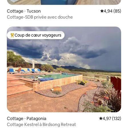
Cottage ⋅ Tucson
Évaluation mo
4,94 (85)
Cottage-SDB privée avec douche
Coup de cœur voyageurs
Coups de cœur voyageurs les plus appréciés
Cottage ⋅ Patagonia
Évaluation moy
4,97 (132)
Cottage Kestrel à Birdsong Retreat