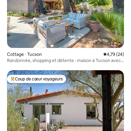
Cottage ⋅ Tucson
Évaluation mo
4,79 (24)
Randonnée, shopping et détente : maison à Tucson avec
accès au spa de baignade
Coup de cœur voyageurs
Coups de cœur voyageurs les plus appréciés