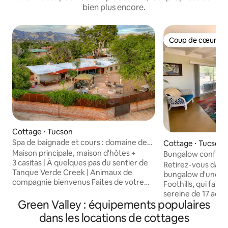
bien plus encore.
Coup de cœur vo
Coup de cœur vo
Cottage ⋅ Tucson
Spa de baignade et cours : domaine de
Cottage ⋅ Tucson
Tucson près de Sabino
Maison principale, maison d'hôtes +
Bungalow confort
3 casitas | À quelques pas du sentier de
datant du milieu du
Retirez-vous dans
Tanque Verde Creek | Animaux de
pittoresques
bungalow d'une c
compagnie bienvenus Faites de votre
Foothills, qui fait 
prochaine réunion de famille un succès
sereine de 17 acre
en séjournant dans cette location de
Green Valley : équipements populaires
charmants logeme
vacances dotée de nombreux
caractéristiques 
dans les locations de cottages
équipements ! Ce domaine de 2 acres
King Size, la clima