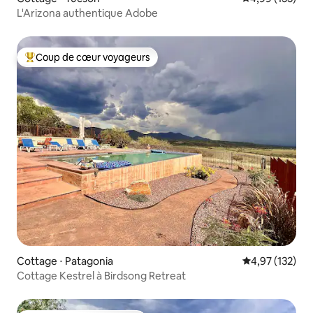
L'Arizona authentique Adobe
Coup de cœur voyageurs
Coups de cœur voyageurs les plus appréciés
Cottage ⋅ Patagonia
Évaluation moy
4,97 (132)
Cottage Kestrel à Birdsong Retreat