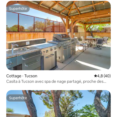
Superhôte
Superhôte
Cottage ⋅ Tucson
Évaluation m
4,8 (40)
Casita à Tucson avec spa de nage partagé, proche des
sentiers de randonnée !
Superhôte
Superhôte