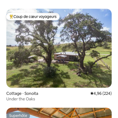
Coup de cœur voyageurs
Coups de cœur voyageurs les plus appréciés
Cottage ⋅ Sonoita
Évaluation moy
4,96 (224)
Under the Oaks
Superhôte
Superhôte