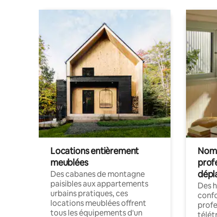
Locations entièrement
Noma
meublées
prof
dépl
Des cabanes de montagne
paisibles aux appartements
Des 
urbains pratiques, ces
confo
locations meublées offrent
profe
tous les équipements d'un
télét