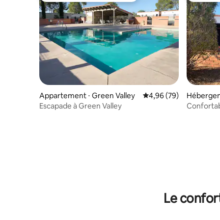
Appartement ⋅ Green Valley
Évaluation moyenne sur
4,96 (79)
Hébergem
Escapade à Green Valley
Confortab
Le confor