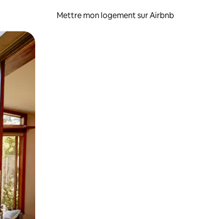
Mettre mon logement sur Airbnb
sant glisser.