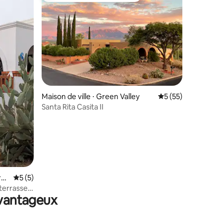
ntaires : 4,78 sur 5
Maison de ville ⋅ Green Valley
Évaluation moyenne
5 (55)
Santa Rita Casita II
re
Évaluation moyenne sur la base de 5 commentaires : 5 sur 5
5 (5)
 terrasse
avantageux