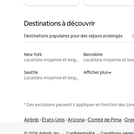
Destinations à découvrir
Destinations populaires pour des séjours prolongés
New York
Barcelone
Locations moyenne et longue durée
Seattle
Afficher plus
Locations moyenne et longue durée
* Des exclusions peuvent s'appliquer en fonction des zo
Airbnb
États-Unis
Arizona
Comté de Pima
Gree
© 2026 Airbnb, Inc.
Confidentialité
Conditions génér