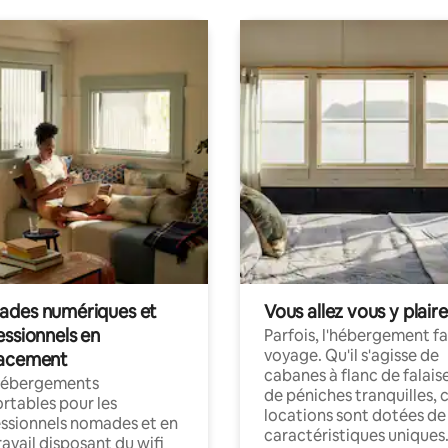
des numériques et
Vous allez vous y plaire
essionnels en
Parfois, l'hébergement fai
voyage. Qu'il s'agisse de
acement
cabanes à flanc de falais
hébergements
de péniches tranquilles, 
rtables pour les
locations sont dotées de
ssionnels nomades et en
caractéristiques uniques
ravail disposant du wifi