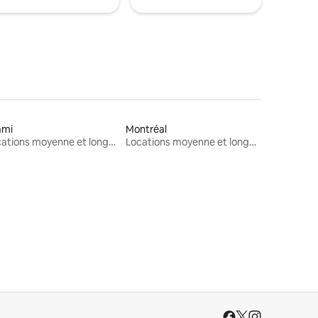
ami
Montréal
Locations moyenne et longue durée
Locations moyenne et longue durée