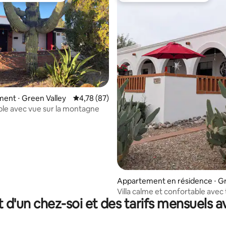
 la base de 79 commentaires : 4,96 sur 5
ent ⋅ Green Valley
Évaluation moyenne sur la base de 87 comme
4,78 (87)
le avec vue sur la montagne
Appartement en résidence ⋅ G
en Valley
Villa calme et confortable avec
t d'un chez-soi et des tarifs mensuels 
avec vue sur la montagne 55+