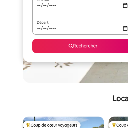
Départ
Rechercher
Loca
Coup de cœur voyageurs
Coup 
Coups de cœur voyageurs les plus appréciés
Coups de