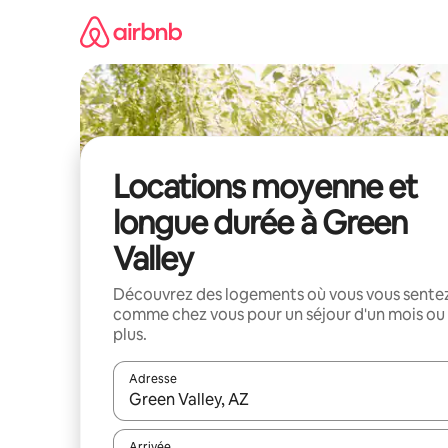
Aller
directement
au
contenu
Locations moyenne et
longue durée à Green
Valley
Découvrez des logements où vous vous sente
comme chez vous pour un séjour d'un mois ou
plus.
Adresse
Lorsque les résultats s'affichent, utilisez les flèc
Arrivée