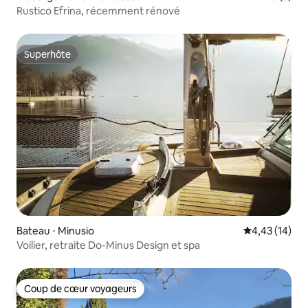
Rustico Efrina, récemment rénové
Superhôte
Superhôte
Bateau ⋅ Minusio
Évaluation mo
4,43 (14)
Voilier, retraite Do-Minus Design et spa
Coup de cœur voyageurs
Coup de cœur voyageurs