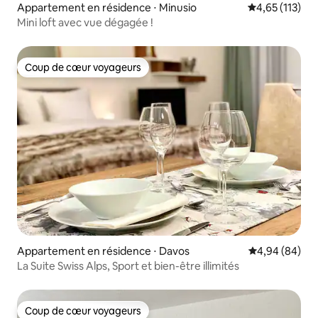
Appartement en résidence ⋅ Minusio
Évaluation moy
4,65 (113)
Mini loft avec vue dégagée !
Coup de cœur voyageurs
Coup de cœur voyageurs
Appartement en résidence ⋅ Davos
Évaluation mo
4,94 (84)
La Suite Swiss Alps, Sport et bien-être illimités
Coup de cœur voyageurs
Coup de cœur voyageurs