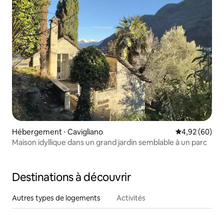
Hébergement ⋅ Cavigliano
Évaluation mo
4,92 (60)
Maison idyllique dans un grand jardin semblable à un parc
Destinations à découvrir
Autres types de logements
Activités