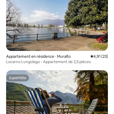
Appartement en résidence ⋅ Muralto
Évaluation mo
4,91 (23)
Locarno Lungolago - Appartement de 2,5 pièces
Superhôte
Superhôte