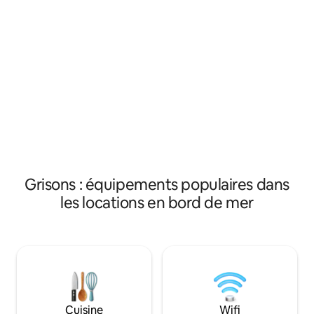
seulement 25 minu
Isorno ; 5-10 minutes à pied de la plage.
maison est accessi
Idéal pour les amoureux de la nature et
route principale 
les romantiques. C'est une base idéale
et est en retrait d
pour les excursions, les randonnées,
permettre un gran
l'escalade et la baignade. Attention : en
de tranquillité. N
raison de l'emplacement en pente et
louer avec l'appa
des escaliers raides, nous ne louons la
étage, pour un total
maison qu'aux familles avec enfants à
partir de 8 ans. Ne convient pas aux
personnes à mobilité réduite.
Grisons : équipements populaires dans
les locations en bord de mer
Cuisine
Wifi