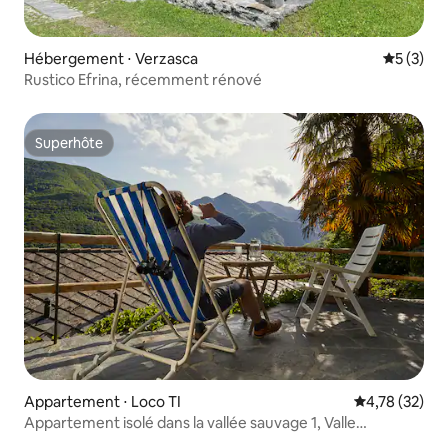
Hébergement ⋅ Verzasca
Évaluatio
5 (3)
Rustico Efrina, récemment rénové
Superhôte
Superhôte
Appartement ⋅ Loco TI
Évaluation mo
4,78 (32)
Appartement isolé dans la vallée sauvage 1, Valle
Onsernone