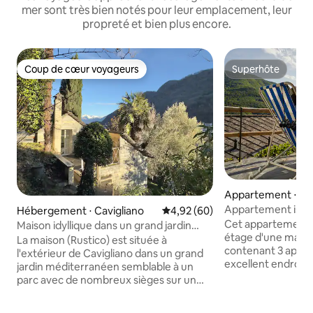
mer sont très bien notés pour leur emplacement, leur
propreté et bien plus encore.
Coup de cœur voyageurs
Superhôte
Coup de cœur voyageurs
Superhôte
Appartement ⋅ Lo
Appartement isolé 
Hébergement ⋅ Cavigliano
Évaluation moyenne sur la base
4,92 (60)
sauvage 1, Valle 
Cet appartement c
Maison idyllique dans un grand jardin
étage d'une mais
semblable à un parc
La maison (Rustico) est située à
contenant 3 appa
l'extérieur de Cavigliano dans un grand
excellent endroit 
jardin méditerranéen semblable à un
Les vues depuis le 
parc avec de nombreux sièges sur un
verdoyante pleine
versant sud calme et ensoleillé
couper le souffle ! 
directement sur les rivières Melezza &