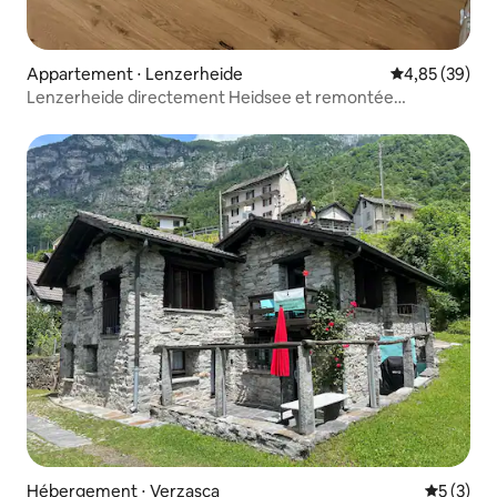
Appartement ⋅ Lenzerheide
Évaluation mo
4,85 (39)
Lenzerheide directement Heidsee et remontée
mécanique pour 4 pers.
Hébergement ⋅ Verzasca
Évaluatio
5 (3)