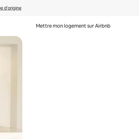
ue d'origine
Mettre mon logement sur Airbnb
sant glisser.