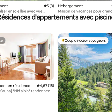
sur la base de 34 commentaires : 5 sur 5
ment
Évaluation moyenne sur la base de 3 co
5 (3)
Hébergement
lser ensoleillée avec vue
Maison de vacances pour gran
Résidences d'appartements avec piscin
ue et jardin
groupes
te
Coup de cœur voyageurs
te
Coups de cœur voyageurs les p
ent en résidence
Évaluation moyenne sur la base de 15 comme
4,67 (15)
& Sauna] *Nid alpin* randonnées