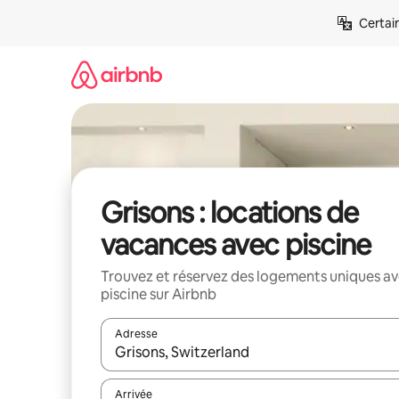
Aller
Certai
directement
au
contenu
Grisons : locations de
vacances avec piscine
Trouvez et réservez des logements uniques a
piscine sur Airbnb
Adresse
Lorsque les résultats s'affichent, utilisez les flèc
Arrivée