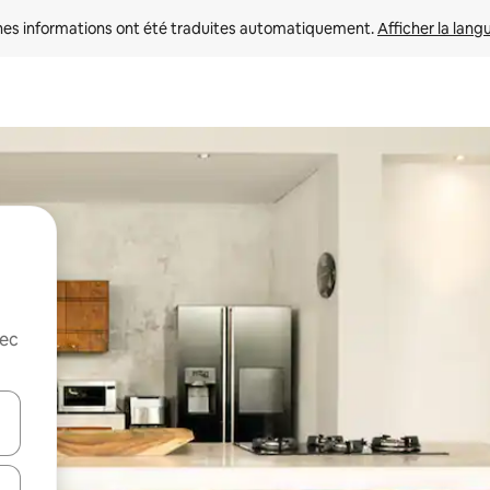
nes informations ont été traduites automatiquement. 
Afficher la lang
vec
hes vers le haut et vers le bas pour les parcourir ou en appuyant et en fai