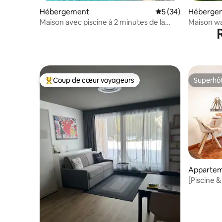
Hébergement
Évaluation moyenne 
5 (34)
Héberge
Maison avec piscine à 2 minutes de la
Maison wa
gare
panoramiq
Coup de cœur voyageurs
Superhô
Coups de cœur voyageurs les plus appréciés
Superhô
Appartem
[Piscine 
&nature !