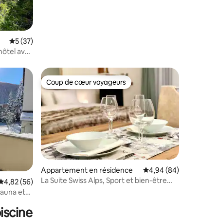
Évaluation moyenne sur la base de 37 commentaires : 5 sur 5
5 (37)
hôtel avec
Coup de cœur voyageurs
Coup de cœur voyageurs
Appartement en résidence
Évaluation moyenne su
4,94 (84)
La Suite Swiss Alps, Sport et bien-être
taires : 4,95 sur 5
Évaluation moyenne sur la base de 56 commentaires : 4,82 sur 5
4,82 (56)
illimités
sauna et
iscine