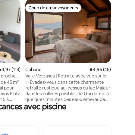
Apparte
Coup de cœur voyageurs
Superhô
Coup de cœur voyageurs
Superhô
Retraite 
Piscine, 
Réveillez
la montag
l'Engadin
charmant
magnifiq
nouvelle
ouest, vou
café sur 
douillett
taires : 4,93 sur 5
valuation moyenne sur la base de 113 commentaires : 4,97 sur 5
4,97 (113)
Cabane
Évaluation moyenne su
4,96 (45)
de détent
partagés.
 proche
Valle Verzasca | Retraite avec vue sur le
textures 
lac | Piscine et forêt
 de 45 m²
✨ Évadez-vous dans cette charmante
soignés 
éal pour
retraite rustique au-dessus du lac Majeur
chez-soi.
avos Platz
dans les collines paisibles de Gordemo, à
minutes.
t 5 à
quelques minutes des eaux émeraude
cances avec piscine
de la Valle Verzasca 💚 Réveillez-vous
 Wi-Fi et
dans un studio confortable avec lit king
rt pour un
size et vue sur le lac qui rend les matins
magiques 🌅 Détendez-vous au bord de
intérieure
la piscine, sirotez un café sur la terrasse
ou détendez-vous dans le coin yoga de la