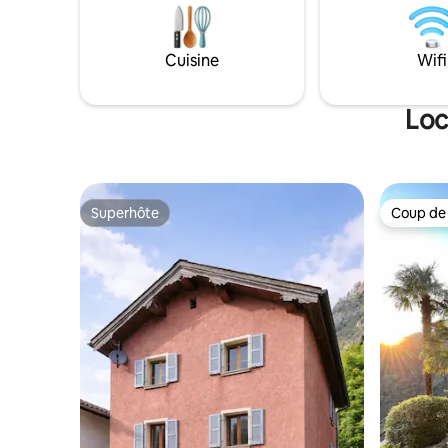
recharge privée pour véhicules
réfrigéra
électriques, carte d’hôte incluse. À
chambres (
proximité : lac de baignade (entrée
salle de d
Cuisine
Wifi
gratuite) et piste de ski pour enfants
et 1 garag
gratuite. Parfait pour le ski, la randonnée
sous vidé
et la détente dans les Alpes.
Loc
Superhôte
Coup de
Superhôte
Coup de