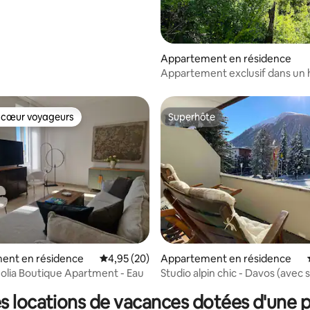
r la base de 22 commentaires : 4,95 sur 5
Appartement en résidence
Appartement exclusif dans un 
espace bien-être
 cœur voyageurs
Superhôte
 cœur voyageurs
Superhôte
ent en résidence
Évaluation moyenne sur la base de 20 commen
4,95 (20)
Appartement en résidence
r la base de 16 commentaires : 4,94 sur 5
nolia Boutique Apartment - Eau
Studio alpin chic - Davos (avec 
piscine)
s locations de vacances dotées d'une p