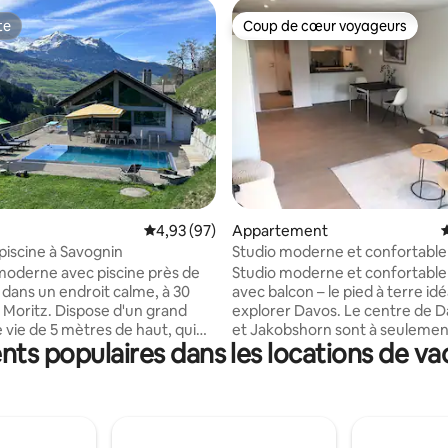
te
Coup de cœur voyageurs
te
Coup de cœur voyageurs
 la base de 165 commentaires : 4,85 sur 5
Évaluation moyenne sur la base de 97 commen
4,93 (97)
Appartement
É
 piscine à Savognin
Studio moderne et confortable
du centre
s moderne avec piscine près de
Studio moderne et confortable
 dans un endroit calme, à 30
avec balcon – le pied à terre id
. Moritz. Dispose d'un grand
explorer Davos. Le centre de D
 vie de 5 mètres de haut, qui
et Jakobshorn sont à seulemen
nts populaires dans les locations de va
irectement de la terrasse de
10 minutes à pied. Cuisine entièrement
ec chauffage solaire (de mai à
équipée, salle de bain moderne,
 environ) Piscine reliée, temp.
télévision offrent tout le confo
 conditions météorologiques.
séjour reposant. Après le ski ou le vélo,
arfaitement équipée, plaque à
détendez-vous dans la piscine 
et à gaz, four, grand
située juste en dessous de