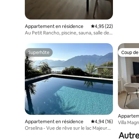
Appartement en résidence
Évaluation moyenne su
4,95 (22)
Au Petit Rancho, piscine, sauna, salle de
sport, parking
Superhôte
Coup de
Superhôte
Coup de
Appartem
Appartement en résidence
Évaluation moyenne su
4,94 (16)
Villa Mag
Orselina - Vue de rêve sur le lac Majeur
Autre
avec piscine