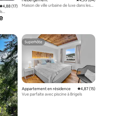
Maison de ville urbaine de luxe dans les
mmentaires : 5 sur 5
Évaluation moyenne sur la base de 17 commentaires : 4,88 sur 5
4,88 (17)
Alpes, The Flagship
ds
e
Superhôte
lus appréciés
Superhôte
ntaires : 4,67 sur 5
Appartement en résidence
Évaluation moyenne su
4,87 (15)
Vue parfaite avec piscine à Brigels