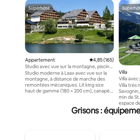
Superhôte
Superhô
Superhôte
Superhô
Appartement
Évaluation moyenne sur
4,85 (165)
Studio avec vue sur la montagne, piscine
Villa
et sauna - Laax
Studio moderne à Laax avec vue sur la
Villa avec
montagne, à distance de marche des
remontées mécaniques. Lit king size
Villa trè
haut de gamme (180 × 200 cm), canapé-
Savognin,
lit, télévision connectée Samsung
min de St
50 pouces, Wi-Fi haut débit et cuisine
espace de
Grisons : équipeme
entièrement équipée (four, plaques de
dispose d
cuisson, lave-vaisselle, Nespresso).
150 m2 av
Balcon ensoleillé avec éclairage à
septembre
intensité variable. Piscine et saunas du
selon les
bâtiment (lorsqu’ils sont ouverts).
Cuisine p
Parking extérieur privé gratuit, borne de
induction 