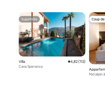
Superhôte
Coup de
Superhôte
Coup de
Villa
Évaluation moyenne sur
4,82 (112)
Casa Speranza
Apparte
Nid alpin