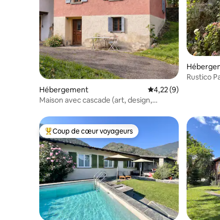
Héberge
Rustico P
Hébergement
Évaluation moyenne s
4,22 (9)
Maison avec cascade (art, design,
baignade, vélo et ski)
Coup de cœur voyageurs
Coups de cœur voyageurs les plus appréciés