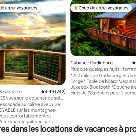
de cœur voyageurs
Coup de cœur voyageurs
 cœur voyageurs les plus appréciés
Coups de cœur voyageurs les p
Cabane ⋅ Gatlinburg
É
Plus que quelques nuits : forfait
la base de 159 commentaires : 4,96 sur 5
romantique, billard, privé
* À 2 miles de Gatlinburg et de
Forge * Table de billard *Jacuzzi *
Jukebox Bluetooth *Douche à e
evierville
Évaluation moyenne sur la base de 242 commen
4,99 (242)
pluie de 28 pouces pour 2 pers
S vues sur le coucher de soleil
*Cheminée *Lit King Size *Canapé-lit
que / Chaise de massage !
 escapade au calme avec une
Queen Size * Télévision Roku 5
OYABLE sur les montagnes-
*Wifi rapide *Baignoire jacuzzi 
-vous confortablement et
filtre * Tasses K et crème
d'une vue magnifique sur la
* Confidentialité et emplacem
s dans les locations de vacances à pro
au coucher du soleil, d'une
*Peignoirs *Literie de luxe *Barbecue au
rasero et d'un fauteuil de
charbon de bois *Siège de bide