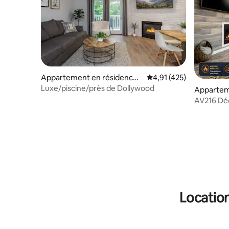
Appartement en résidence ⋅
Évaluation moyenne sur
4,91 (425)
Pigeon Forge
Luxe/piscine/près de Dollywood
Appartem
⋅ Gatlinb
AV216 Déc
cheminé
Location