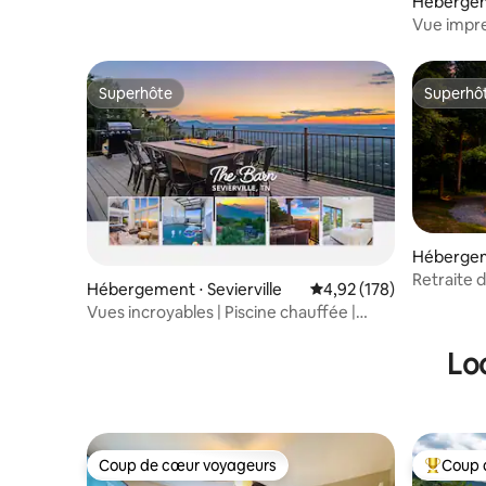
Hébergem
Vue impr
Jacuzzi| S
Superhôte
Superhô
Superhôte
Superhô
Hébergem
Retraite d
Hébergement ⋅ Sevierville
Évaluation moyenne sur
4,92 (178)
Smoky Hil
Vues incroyables | Piscine chauffée |
Cuisine gastronomique
Lo
Coup de cœur voyageurs
Coup 
Coup de cœur voyageurs
Coups de