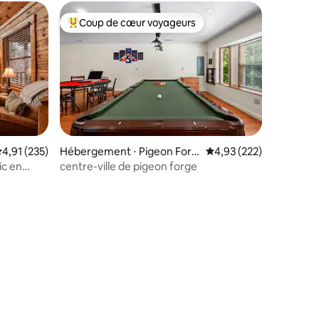
Coup de cœur voyageurs
lus appréciés
Coups de cœur voyageurs les plus appréciés
valuation moyenne sur la base de 235 commentaires : 4,91 sur 5
4,91 (235)
Hébergement ⋅ Pigeon Forg
Évaluation moyenne sur
4,93 (222)
e
ic en
centre-ville de pigeon forge