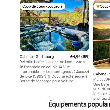
Coup de cœur voyageurs
Coup 
Coup de cœur voyageurs
Coups de
Cabane ⋅ Gatlinburg
Évaluation moyenne sur 
4,96 (159)
Retraite isolée | Jacuzzi de luxe + vue sur
la montagne + chargeur EV
💖 Escapade en couple ⛰️ Vue
imprenable sur les montagnes 🛁 Jacuzzi
Cabane ⋅ S
de luxe 15 999 $ 🚿 Douche extérieure 🔋
MEILLEURE
Borne de recharge pour voiture
/ Romanti
Une belle
électrique 📽️ Télévision cinéma
vue INCR
100 pouces 💺 Fauteuil de massage 🏃‍♀️
Installez
Arrêt de bus pour le centre-ville à
profitez 
0,2 mile 💒 Chapel at the Park à 0,3 mile
Équipements populaire
montagne 
🏀 Rocky Top Sports World à 0,5 mile 🏊‍♀️
table de b
Centre communautaire (piscine | salle de