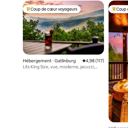
Coup de cœur voyageurs
Coup 
Coups de cœur voyageurs les plus appréciés
Coups de
Hébergement ⋅ Gatlinburg
Évaluation moyenne sur
4,98 (117)
Lits King Size, vue, moderne, jacuzzi,
village de chalets