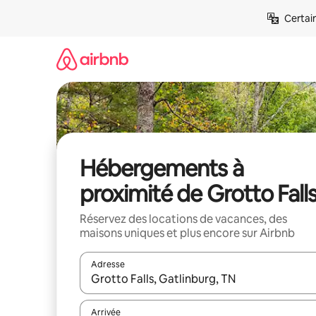
Aller
Certai
directement
au
contenu
Hébergements à
proximité de Grotto Fall
Réservez des locations de vacances, des
maisons uniques et plus encore sur Airbnb
Adresse
Lorsque les résultats s'affichent, utilisez les flèc
Arrivée