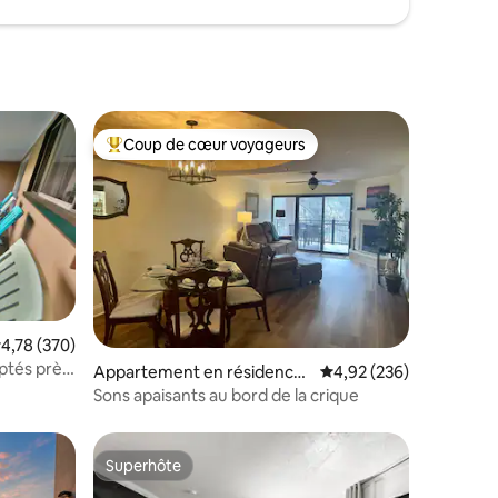
Coup de cœur voyageurs
Coups de cœur voyageurs les plus appréciés
taires : 4,96 sur 5
valuation moyenne sur la base de 370 commentaires : 4,78 sur 5
4,78 (370)
ptés près
Appartement en résidence
Évaluation moyenne sur
4,92 (236)
⋅ Gatlinburg
Sons apaisants au bord de la crique
Superhôte
Superhôte