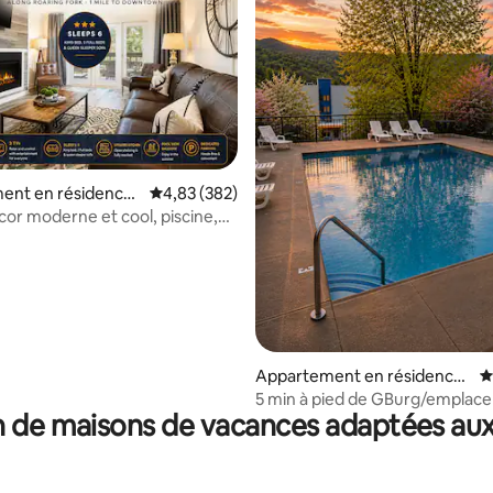
 la base de 425 commentaires : 4,91 sur 5
ent en résidence
Évaluation moyenne sur la base de 382 commen
4,83 (382)
urg
or moderne et cool, piscine,
e
Appartement en résidence
É
⋅ Gatlinburg
5 min à pied de GBurg/emplac
 de maisons de vacances adaptées aux
incroyable/vue sur la ville et les
montagnes