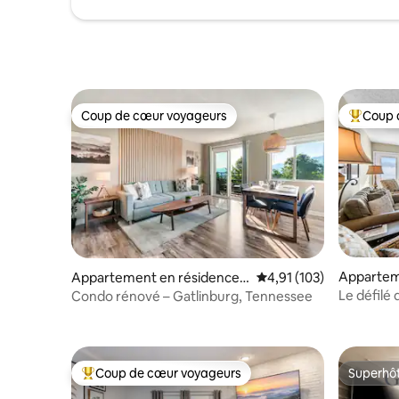
Coup de cœur voyageurs
Coup 
Coup de cœur voyageurs
Coups de
Appartem
Appartement en résidence ⋅
Évaluation moyenne sur
4,91 (103)
Gatlinbur
Gatlinburg
Le défilé 
Condo rénové – Gatlinburg, Tennessee
commence
Coup de cœur voyageurs
Superhô
Coups de cœur voyageurs les plus appréciés
Superhô