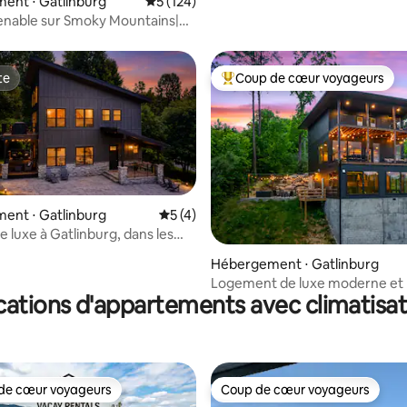
ent ⋅ Gatlinburg
Évaluation moyenne sur la base de 124 co
5 (124)
enable sur Smoky Mountains|
alle de jeux| Foyers
te
Coup de cœur voyageurs
te
Coups de cœur voyageurs les p
ent ⋅ Gatlinburg
Évaluation moyenne sur la base de 4 co
5 (4)
e luxe à Gatlinburg, dans les
 la base de 178 commentaires : 4,92 sur 5
ls
Hébergement ⋅ Gatlinburg
Logement de luxe moderne et 
cations d'appartements avec climatisat
avec vue magnifique !
de cœur voyageurs
Coup de cœur voyageurs
 cœur voyageurs les plus appréciés
Coup de cœur voyageurs