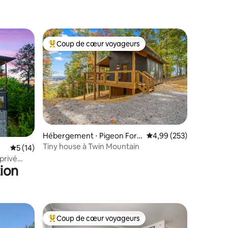
mmentaires : 5 sur 5
Coup de cœur voyageurs
lus appréciés
Coups de cœur voyageurs les plus appréciés
mmentaires : 5 sur 5
Hébergement ⋅ Pigeon Forg
Évaluation moyenne sur
4,99 (253)
e
Tiny house à Twin Mountain
Évaluation moyenne sur la base de 14 commentaires : 5 sur 5
5 (14)
privé
ion
Coup de cœur voyageurs
Coups de cœur voyageurs les plus appréciés