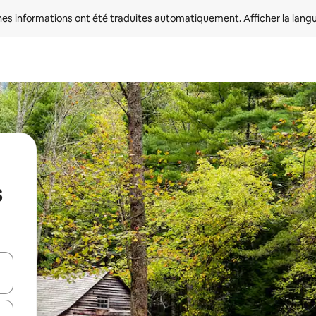
nes informations ont été traduites automatiquement. 
Afficher la lang
s
hes vers le haut et vers le bas pour les parcourir ou en appuyant et en fai