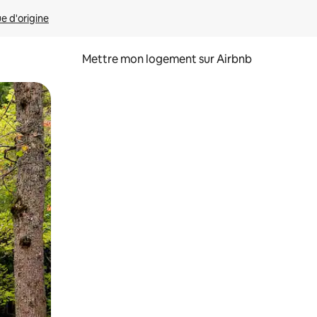
ue d'origine
Mettre mon logement sur Airbnb
sant glisser.