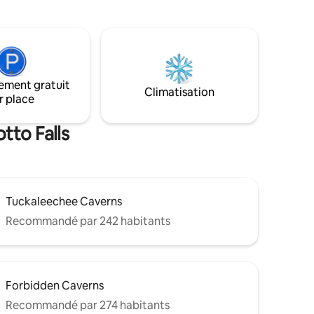
les familles qui recherchent une
alternative moderne à un chalet typique
e la cabane
des Smoky Mountains. En réservant ce
.
logement, vous acceptez le règlement
être
intérieur et le contrat de location
ement gratuit
Climatisation
r place
tto Falls
Tuckaleechee Caverns
Recommandé par 242 habitants
Forbidden Caverns
Recommandé par 274 habitants