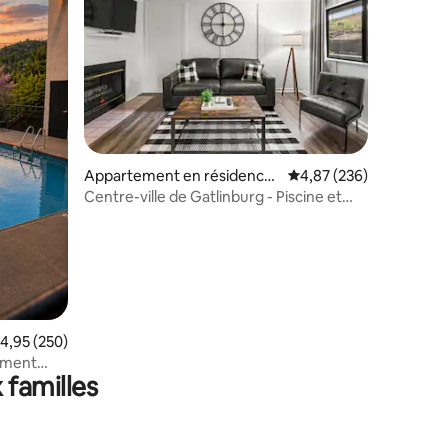
taires : 4,83 sur 5
Appartement en résidence
Évaluation moyenne sur
4,87 (236)
⋅ Gatlinburg
Centre-ville de Gatlinburg - Piscine et
parking gratuit !
valuation moyenne sur la base de 250 commentaires : 4,95 sur 5
4,95 (250)
ement
 familles