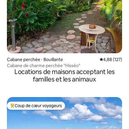
Cabane perchée ⋅ Bouillante
Évaluation moy
4,88 (127)
Cabane de charme perchée "Hisséo"
Locations de maisons acceptant les
familles et les animaux
Coup de cœur voyageurs
Coups de cœur voyageurs les plus appréciés