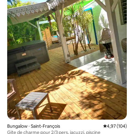
Bungalow ⋅ Saint-François
Évaluation moy
4,97 (104)
Gite de charme pour 2/3 pers, jacuzzi, piscine