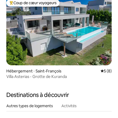
Coup de cœur voyageurs
Coups de cœur voyageurs les plus appréciés
Hébergement ⋅ Saint-François
Évaluatio
5 (8)
Villa Asterias - Grotte de Kuranda
Destinations à découvrir
Autres types de logements
Activités