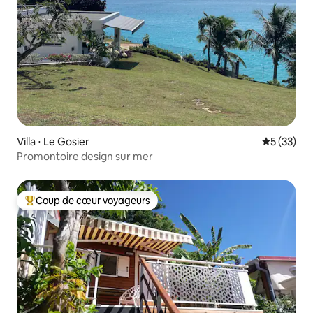
Villa ⋅ Le Gosier
Évaluation
5 (33)
Promontoire design sur mer
Coup de cœur voyageurs
Coups de cœur voyageurs les plus appréciés