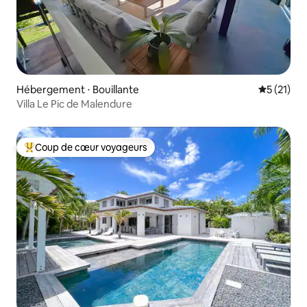
Hébergement ⋅ Bouillante
Évaluation
5 (21)
Villa Le Pic de Malendure
Coup de cœur voyageurs
Coups de cœur voyageurs les plus appréciés