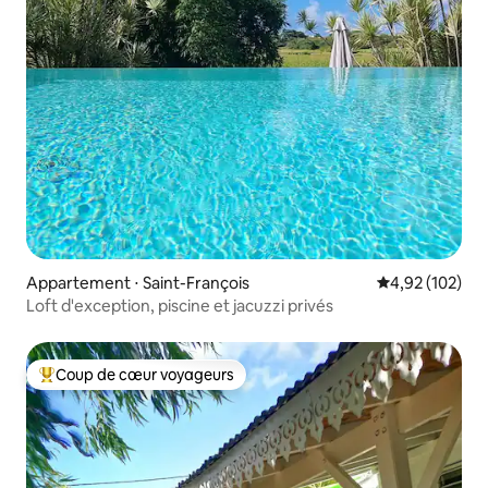
Appartement ⋅ Saint-François
Évaluation moy
4,92 (102)
Loft d'exception, piscine et jacuzzi privés
Coup de cœur voyageurs
Coups de cœur voyageurs les plus appréciés