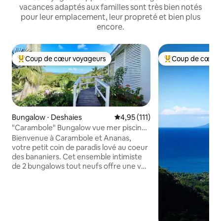
vacances adaptés aux familles sont très bien notés
pour leur emplacement, leur propreté et bien plus
encore.
Coup de cœur voyageurs
Coup de cœur 
Coups de cœur voyageurs les plus appréciés
Coups de cœur vo
Bungalow ⋅ Deshaies
Évaluation moyenne sur la base
4,95 (111)
"Carambole" Bungalow vue mer piscine
privative
Bienvenue à Carambole et Ananas,
votre petit coin de paradis lové au coeur
des bananiers. Cet ensemble intimiste
de 2 bungalows tout neufs offre une vue
magnifique sur l'époustouflante baie de
Grande Anse. Idéalement situé sur une
propriété privée, à 5 minutes à pied de la
plage, sur les premières hauteurs de
Deshaies, ils vous garantiront