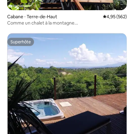
Cabane ⋅ Terre-de-Haut
Évaluation moy
4,95 (562)
Comme un chalet à la montagne...
Superhôte
Superhôte