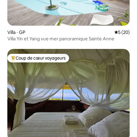
Villa ⋅ GP
Évaluation
5 (20)
Villa Yin et Yang vue mer panoramique Sainte Anne
Coup de cœur voyageurs
Coups de cœur voyageurs les plus appréciés