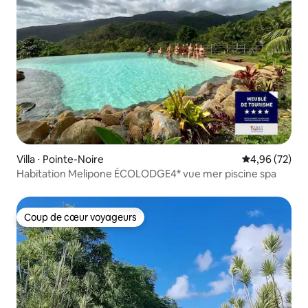
Villa ⋅ Pointe-Noire
Évaluation mo
4,96 (72)
Habitation Melipone ÉCOLODGE4* vue mer piscine spa
Coup de cœur voyageurs
Coup de cœur voyageurs