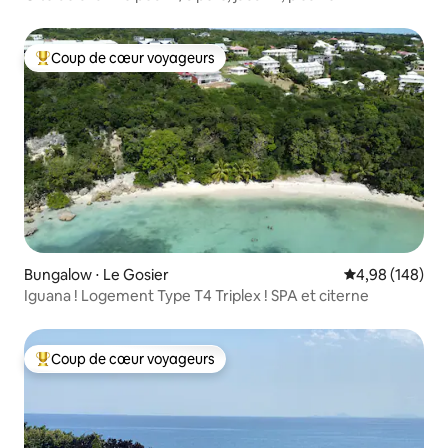
Coup de cœur voyageurs
Coups de cœur voyageurs les plus appréciés
Bungalow ⋅ Le Gosier
Évaluation moy
4,98 (148)
Iguana ! Logement Type T4 Triplex ! SPA et citerne
Coup de cœur voyageurs
Coups de cœur voyageurs les plus appréciés