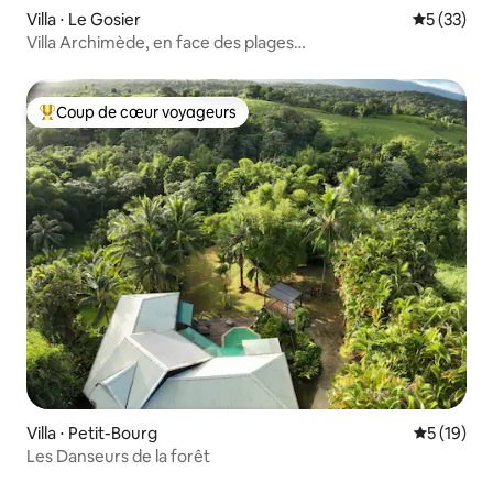
Villa ⋅ Le Gosier
Évaluation
5 (33)
Villa Archimède, en face des plages…
Coup de cœur voyageurs
Coups de cœur voyageurs les plus appréciés
Villa ⋅ Petit-Bourg
Évaluation
5 (19)
Les Danseurs de la forêt