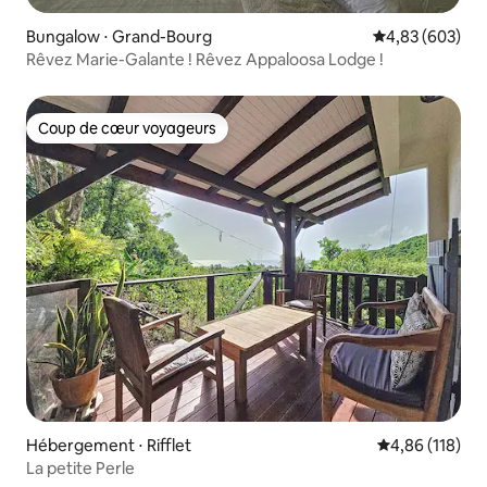
Bungalow ⋅ Grand-Bourg
Évaluation moy
4,83 (603)
Rêvez Marie-Galante ! Rêvez Appaloosa Lodge !
Coup de cœur voyageurs
Coup de cœur voyageurs
Hébergement ⋅ Rifflet
Évaluation moy
4,86 (118)
La petite Perle