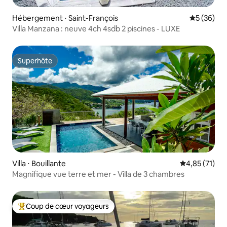
Hébergement ⋅ Saint-François
Évaluation
5 (36)
Villa Manzana : neuve 4ch 4sdb 2 piscines - LUXE
Superhôte
Superhôte
Villa ⋅ Bouillante
Évaluation mo
4,85 (71)
Magnifique vue terre et mer - Villa de 3 chambres
Coup de cœur voyageurs
Coups de cœur voyageurs les plus appréciés