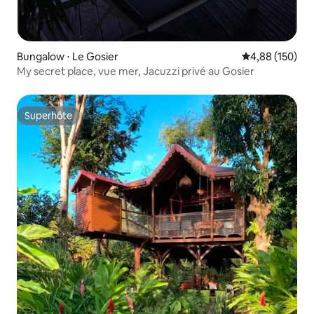
Bungalow ⋅ Le Gosier
Évaluation moy
4,88 (150)
My secret place, vue mer, Jacuzzi privé au Gosier
Superhôte
Superhôte