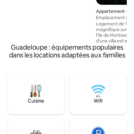
dépaysement, intimité, calme et
tranquillité. Venez admirer les sublimes
Appartement ⋅ De
couchers de soleil depuis votre piscine
Emplacement à cie
privative en dégustant un savoureux
planteur
Logement de 110m
magnifique sur la
l'île de Montserra
d'une villa est ent
Guadeloupe : équipements populaires
dispose de 3 cham
à une grande salle
dans les locations adaptées aux familles
chambre est équip
privée avec une b
Toutes les chambr
grands lits King Si
Internet fibre. Séj
ouverte sur la ter
de séjour et ména
dans le prix.
Cuisine
Wifi