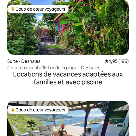
Coup de cœur voyageurs
Coups de cœur voyageurs les plus appréciés
Suite ⋅ Deshaies
Évaluation moy
4,95 (196)
Cocon tropical à 150 m de la plage - Deshaies
Locations de vacances adaptées aux
familles et avec piscine
Coup de cœur voyageurs
Coups de cœur voyageurs les plus appréciés