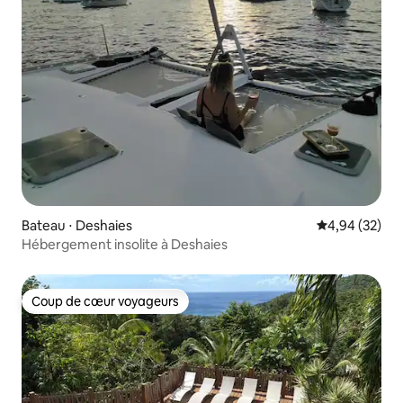
Bateau ⋅ Deshaies
Évaluation mo
4,94 (32)
Hébergement insolite à Deshaies
Coup de cœur voyageurs
Coup de cœur voyageurs