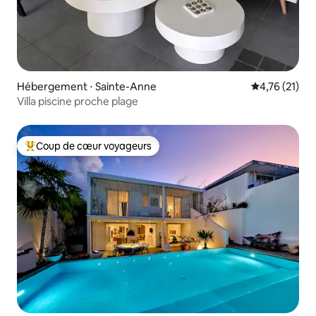
Hébergement ⋅ Sainte-Anne
Évaluation mo
4,76 (21)
Villa piscine proche plage
Coup de cœur voyageurs
Coups de cœur voyageurs les plus appréciés