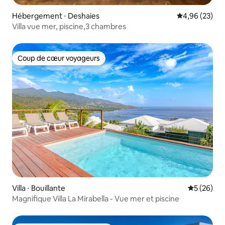
Hébergement ⋅ Deshaies
Évaluation mo
4,96 (23)
Villa vue mer, piscine,3 chambres
Coup de cœur voyageurs
Coup de cœur voyageurs
Villa ⋅ Bouillante
Évaluation
5 (26)
Magnifique Villa La Mirabella - Vue mer et piscine