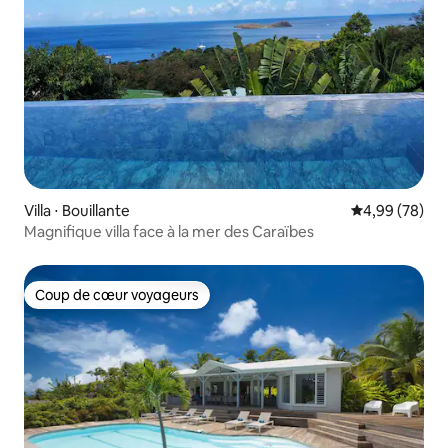
Villa ⋅ Bouillante
Évaluation mo
4,99 (78)
Magnifique villa face à la mer des Caraïbes
Coup de cœur voyageurs
Coup de cœur voyageurs