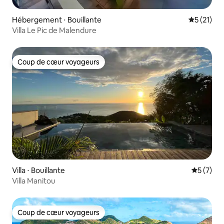
Hébergement ⋅ Bouillante
Évaluation
5 (21)
Villa Le Pic de Malendure
Coup de cœur voyageurs
Coup de cœur voyageurs
Villa ⋅ Bouillante
Évaluatio
5 (7)
Villa Manitou
Coup de cœur voyageurs
Coup de cœur voyageurs