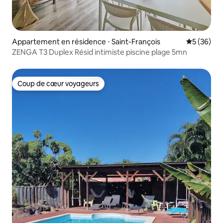
Appartement en résidence ⋅ Saint-François
Évaluation
5 (36)
ZENGA T3 Duplex Résid intimiste piscine plage 5mn
Coup de cœur voyageurs
Coup de cœur voyageurs