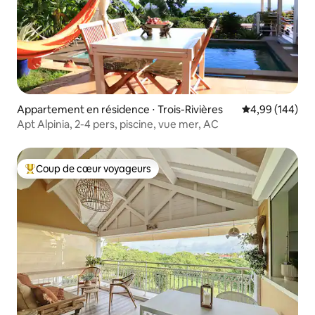
Appartement en résidence ⋅ Trois-Rivières
Évaluation moy
4,99 (144)
Apt Alpinia, 2-4 pers, piscine, vue mer, AC
Coup de cœur voyageurs
Coups de cœur voyageurs les plus appréciés