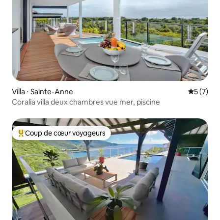
Villa ⋅ Sainte-Anne
Évaluatio
5 (7)
Coralia villa deux chambres vue mer, piscine
Coup de cœur voyageurs
Coups de cœur voyageurs les plus appréciés