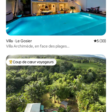
Villa ⋅ Le Gosier
Évaluation
5 (33)
Villa Archimède, en face des plages…
Coup de cœur voyageurs
Coups de cœur voyageurs les plus appréciés