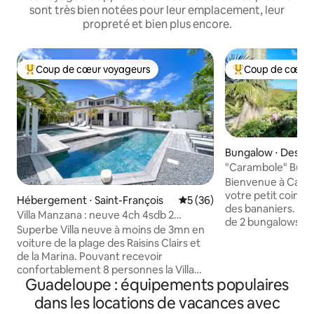
sont très bien notées pour leur emplacement, leur
propreté et bien plus encore.
Coup de cœur voyageurs
Coup de cœur 
Coups de cœur voyageurs les plus appréciés
Coups de cœur vo
Bungalow ⋅ Desha
"Carambole" Bungalow vue mer piscine
privative
Bienvenue à Cara
votre petit coin d
Hébergement ⋅ Saint-François
Évaluation moyenne sur la b
5 (36)
des bananiers. Ce
Villa Manzana : neuve 4ch 4sdb 2
de 2 bungalows to
piscines - LUXE
Superbe Villa neuve à moins de 3mn en
magnifique sur l'é
voiture de la plage des Raisins Clairs et
Grande Anse. Idéa
de la Marina. Pouvant recevoir
propriété privée, à 5 minutes à pied de la
confortablement 8 personnes la Villa
plage, sur les pre
Guadeloupe : équipements populaires
Manzana est dotée de 4 suites
Deshaies, ils vous
climatisées avec salles de bain et
dans les locations de vacances avec
dépaysement, inti
dressing. Grand séjour, cuisine