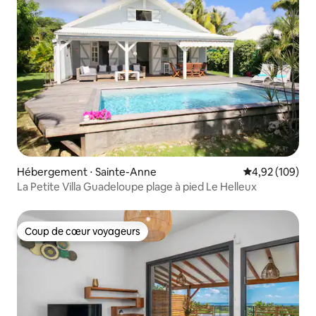
Hébergement ⋅ Sainte-Anne
Évaluation moy
4,92 (109)
La Petite Villa Guadeloupe plage à pied Le Helleux
Coup de cœur voyageurs
Coup de cœur voyageurs