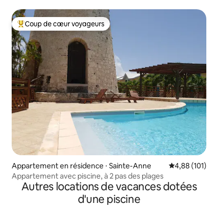
Coup de cœur voyageurs
Coups de cœur voyageurs les plus appréciés
Appartement en résidence ⋅ Sainte-Anne
Évaluation moy
4,88 (101)
Appartement avec piscine, à 2 pas des plages
Autres locations de vacances dotées
d'une piscine