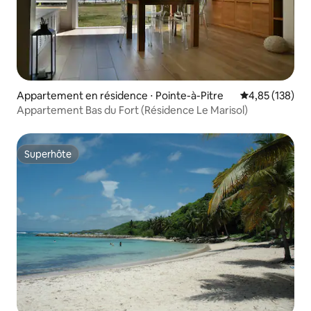
Appartement en résidence ⋅ Pointe-à-Pitre
Évaluation moy
4,85 (138)
Appartement Bas du Fort (Résidence Le Marisol)
Superhôte
Superhôte