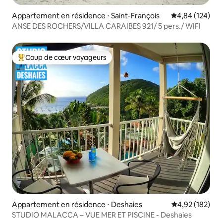
Appartement en résidence ⋅ Saint-François
Évaluation moy
4,84 (124)
ANSE DES ROCHERS/VILLA CARAIBES 921/ 5 pers./ WIFI
Coup de cœur voyageurs
Coups de cœur voyageurs les plus appréciés
Appartement en résidence ⋅ Deshaies
Évaluation moy
4,92 (182)
STUDIO MALACCA – VUE MER ET PISCINE - Deshaies