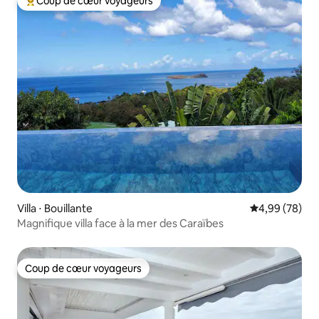
Coup de cœur voyageurs
Coups de cœur voyageurs les plus appréciés
Villa ⋅ Bouillante
Évaluation mo
4,99 (78)
Magnifique villa face à la mer des Caraïbes
Coup de cœur voyageurs
Coup de cœur voyageurs