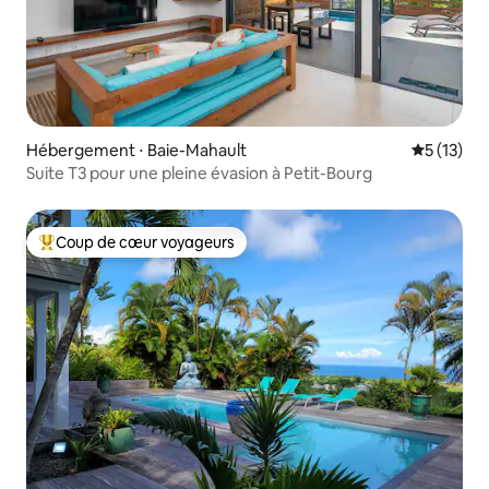
Hébergement ⋅ Baie-Mahault
Évaluation
5 (13)
Suite T3 pour une pleine évasion à Petit-Bourg
Coup de cœur voyageurs
Coups de cœur voyageurs les plus appréciés