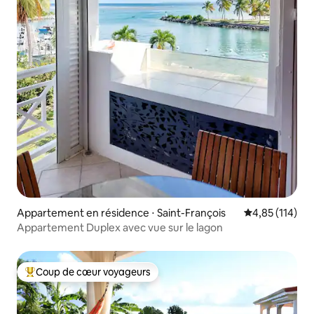
Appartement en résidence ⋅ Saint-François
Évaluation moy
4,85 (114)
Appartement Duplex avec vue sur le lagon
Coup de cœur voyageurs
Coups de cœur voyageurs les plus appréciés