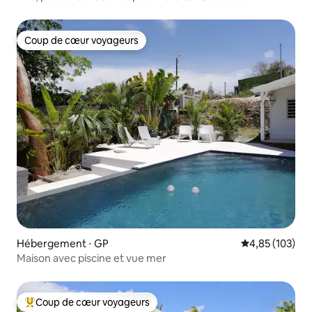
Coup de cœur voyageurs
Coup de cœur voyageurs
Hébergement ⋅ GP
Évaluation moy
4,85 (103)
Maison avec piscine et vue mer
Coup de cœur voyageurs
Coups de cœur voyageurs les plus appréciés