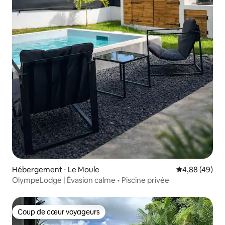
Hébergement ⋅ Le Moule
Évaluation mo
4,88 (49)
OlympeLodge | Évasion calme • Piscine privée
Coup de cœur voyageurs
Coup de cœur voyageurs