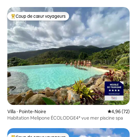
Coup de cœur voyageurs
Coups de cœur voyageurs les plus appréciés
Villa ⋅ Pointe-Noire
Évaluation mo
4,96 (72)
Habitation Melipone ÉCOLODGE4* vue mer piscine spa