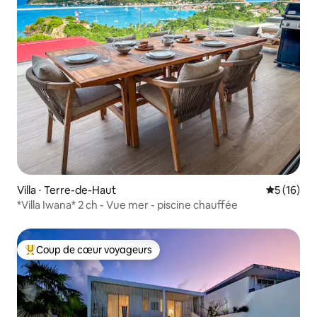
Villa ⋅ Terre-de-Haut
Évaluation
5 (16)
*Villa Iwana* 2 ch - Vue mer - piscine chauffée
Coup de cœur voyageurs
Coups de cœur voyageurs les plus appréciés