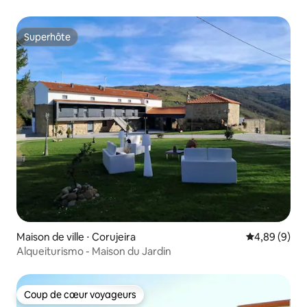
Superhôte
Superhôte
Maison de ville ⋅ Corujeira
Évaluation m
4,89 (9)
Alqueiturismo - Maison du Jardin
Coup de cœur voyageurs
Coup de cœur voyageurs