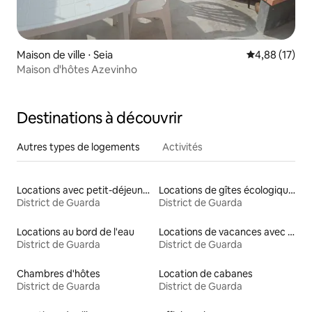
Maison de ville ⋅ Seia
Évaluation mo
4,88 (17)
Maison d'hôtes Azevinho
Destinations à découvrir
Autres types de logements
Activités
Locations avec petit-déjeuner
Locations de gîtes écologiques
District de Guarda
District de Guarda
Locations au bord de l'eau
Locations de vacances avec piscine
District de Guarda
District de Guarda
Chambres d'hôtes
Location de cabanes
District de Guarda
District de Guarda