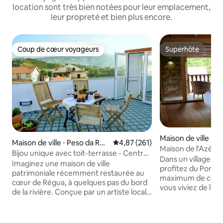
location sont très bien notées pour leur emplacement,
leur propreté et bien plus encore.
Coup de cœur voyageurs
Superhôte
Coup de cœur voyageurs
Superhôte
Maison de ville ⋅ Se
Maison de ville ⋅ Peso da Rég
Évaluation moyenne sur la base 
4,87 (261)
Maison de l'Azérie
ua
Bijou unique avec toit-terrasse - Centre-
Dans un village pe
ville et vue sur la rivière
Imaginez une maison de ville
profitez du Portug
patrimoniale récemment restaurée au
maximum de confor
cœur de Régua, à quelques pas du bord
vous viviez de l'agr
de la rivière. Conçue par un artiste local
résine, vous pouve
avec des œuvres d'art originales et des
la compagnie des 
photos centenaires, Casinha allie
authentiques et qu
confort moderne et saveur authentique