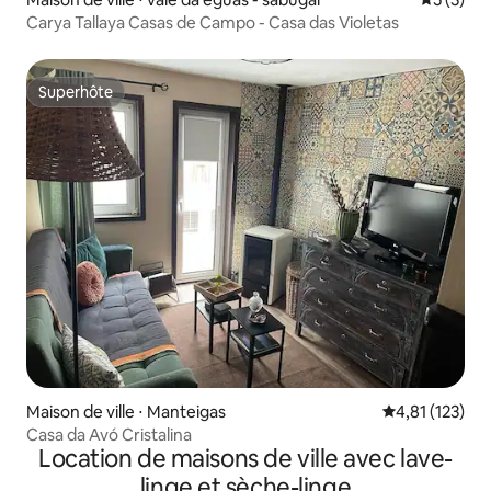
Carya Tallaya Casas de Campo - Casa das Violetas
Superhôte
Superhôte
Maison de ville ⋅ Manteigas
Évaluation moy
4,81 (123)
Casa da Avó Cristalina
Location de maisons de ville avec lave-
linge et sèche-linge