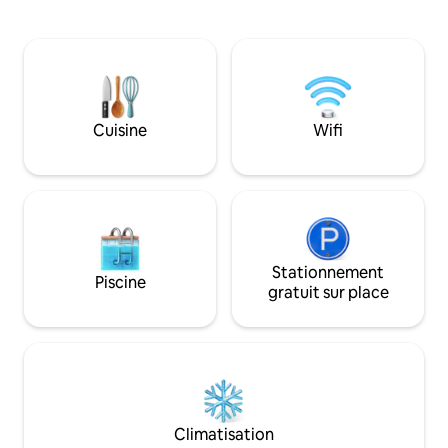
les bateaux entrer dans la rivière et dans
terrasse et la pisci
la marina de Lagos, admirez la plage de
l'extension de la 
Meia Praia sur toute sa longueur et les
une sensation de 
falaises jusqu'à Lagoa tout en écoutant
du petit déjeuner e
la mer se briser contre la plage. On ne
ainsi qu'une plongée :) La maison
peut pas faire mieux. À 2 minutes à pied
de toutes les insta
de la vie nocturne de la ville, des
familles avec enfants. À 5 min en
Cuisine
Wifi
restaurants, des bars, mais dans un
des meilleures pl
quartier très calme de la ville historique.
Stationnement
Piscine
gratuit sur place
Climatisation