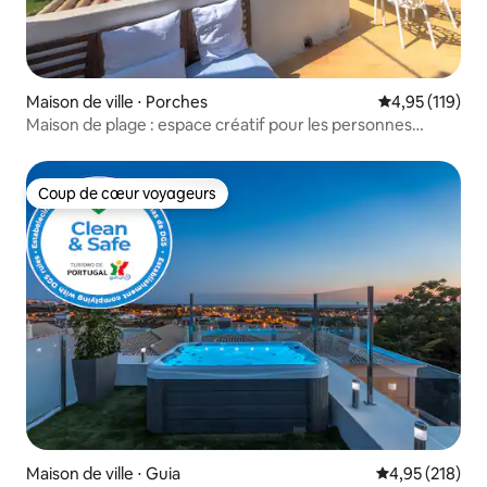
Maison de ville ⋅ Porches
Évaluation moy
4,95 (119)
Maison de plage : espace créatif pour les personnes
créatives
Coup de cœur voyageurs
Coup de cœur voyageurs
Maison de ville ⋅ Guia
Évaluation moy
4,95 (218)