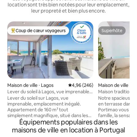
location sont très bien notées pour leur emplacement,
leur propreté et bien plus encore.
Coup de cœur voyageurs
Superhôte
Coups de cœur voyageurs les plus appréciés
Superhôte
Maison de ville ⋅ Lagos
Évaluation moyenne sur la base 
4,96 (246)
Maison de ville ⋅ 
Lever du soleil à Lagos, vue imprenable,
Maison traditionnel
emplacement inégalé
terrasse ensoleill
Lever du soleil sur Lagos, vue
Notre spacieuse m
imprenable, emplacement inégalé.
en terrasse dans le
Appartement de 160 m² tout
Portimao vous offri
simplement magnifique, situé dans les
famille, la sensati
Équipements populaires dans les
murs de la ville historique de Lagos,
les meilleurs resta
occupant les 2 derniers étages d'une
bars, boulangeries 
maisons de ville en location à Portugal
maison de ville traditionnelle. Regardez
la rivière Arade à vo