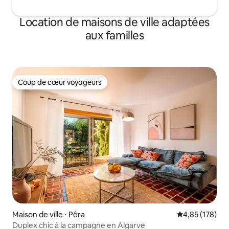
Location de maisons de ville adaptées
aux familles
Coup de cœur voyageurs
Coup de cœur voyageurs
Maison de ville ⋅ Pêra
Évaluation moy
4,85 (178)
Duplex chic à la campagne en Algarve