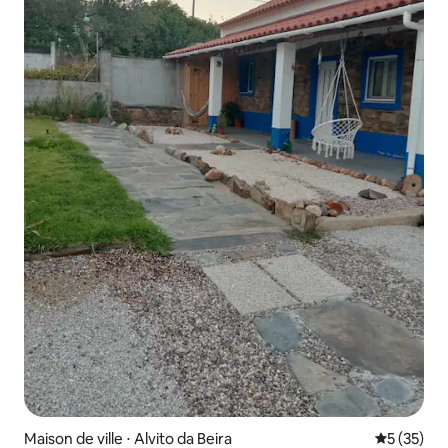
Maison de ville ⋅ Alvito da Beira
Évaluation
5 (35)