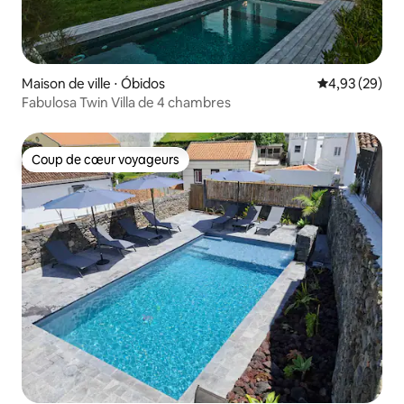
Maison de ville ⋅ Óbidos
Évaluation mo
4,93 (29)
Fabulosa Twin Villa de 4 chambres
Coup de cœur voyageurs
Coup de cœur voyageurs