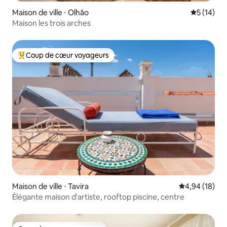
Maison de ville ⋅ Olhão
Évaluation
5 (14)
Maison les trois arches
Coup de cœur voyageurs
Coups de cœur voyageurs les plus appréciés
Maison de ville ⋅ Tavira
Évaluation mo
4,94 (18)
Élégante maison d'artiste, rooftop piscine, centre