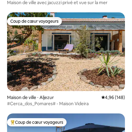
Maison de ville avec jacuzzi privé et vue sur la mer
Coup de cœur voyageurs
Coup de cœur voyageurs
Maison de ville ⋅ Aljezur
Évaluation moy
4,96 (148)
#Cerca_dos_Pomares# - Maison Videira
Coup de cœur voyageurs
Coups de cœur voyageurs les plus appréciés