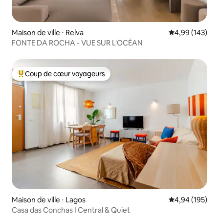
Maison de ville ⋅ Relva
Évaluation moy
4,99 (143)
FONTE DA ROCHA - VUE SUR L'OCÉAN
Coup de cœur voyageurs
Coups de cœur voyageurs les plus appréciés
Maison de ville ⋅ Lagos
Évaluation moy
4,94 (195)
Casa das Conchas I Central & Quiet