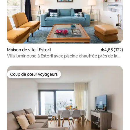
Maison de ville ⋅ Estoril
Évaluation moy
4,85 (122)
Villa lumineuse à Estoril avec piscine chauffée près de la
mer
Coup de cœur voyageurs
Coup de cœur voyageurs