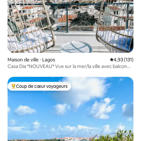
Maison de ville ⋅ Lagos
Évaluation moy
4,93 (131)
Casa Dia *NOUVEAU* Vue sur la mer/la ville avec balcon
privé
Coup de cœur voyageurs
Coups de cœur voyageurs les plus appréciés