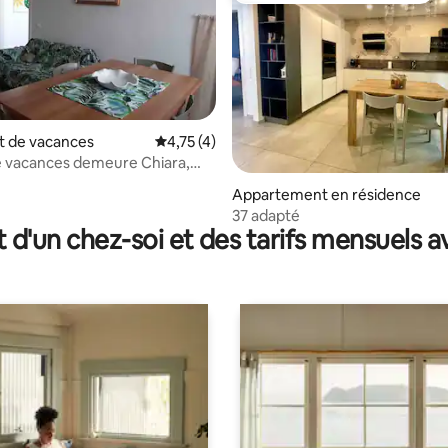
 de vacances
Évaluation moyenne sur la base de 4 comme
4,75 (4)
e vacances demeure Chiara,
r et montagne
sur la base de 5 commentaires : 4,8 sur 5
Appartement en résidence
37 adapté
t d'un chez-soi et des tarifs mensuels 