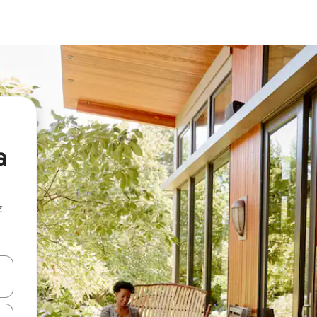
a
z
hes vers le haut et vers le bas pour les parcourir ou en appuyant et en fai