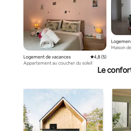
Logement
Maison d
entre me
Logement de vacances
Évaluation moyenne 
4,8 (5)
Appartement au coucher du soleil
Le confor