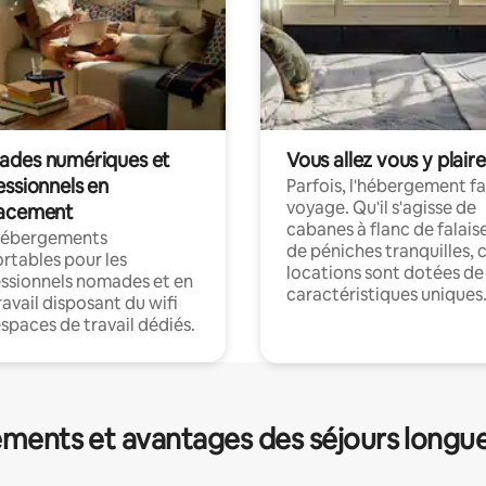
des numériques et
Vous allez vous y plaire
essionnels en
Parfois, l'hébergement fai
voyage. Qu'il s'agisse de
acement
cabanes à flanc de falais
hébergements
de péniches tranquilles, 
rtables pour les
locations sont dotées de
ssionnels nomades et en
caractéristiques uniques
ravail disposant du wifi
espaces de travail dédiés.
ments et avantages des séjours longu