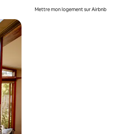
Mettre mon logement sur Airbnb
sant glisser.