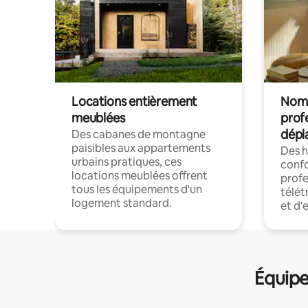
Locations entièrement
Noma
meublées
prof
dépl
Des cabanes de montagne
paisibles aux appartements
Des 
urbains pratiques, ces
confo
locations meublées offrent
profe
tous les équipements d'un
télét
logement standard.
et d'
Équipe