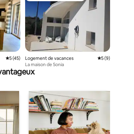
ntaires : 4,75 sur 5
Évaluation moyenne sur la base de 45 commentaires : 5 sur 5
5 (45)
Logement de vacances
Évaluation moyenn
5 (9)
La maison de Sonia
avantageux