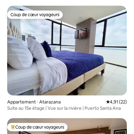
Coup de cœur voyageurs
Coup de cœur voyageurs
Appartement ⋅ Atarazana
Évaluation mo
4,91 (22)
Suite au 15e étage | Vue sur la rivière | Puerto Santa Ana
Coup de cœur voyageurs
Coups de cœur voyageurs les plus appréciés