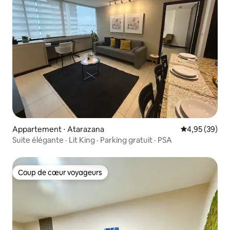
Appartement ⋅ Atarazana
Évaluation mo
4,95 (39)
Suite élégante · Lit King · Parking gratuit · PSA
Coup de cœur voyageurs
Coup de cœur voyageurs