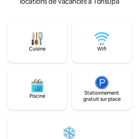
locations de vacances à Tonsupa
propriété dispose d
L'appartement cli
3 chambres, d'un s
entièrement équi
réfrigérateur et de 3 salles de bains avec
une douche et un j
par satellite à écran plat. L'
dispose d'un espac
Cuisine
Wifi
comprend un sauna
Stationnement
Piscine
gratuit sur place