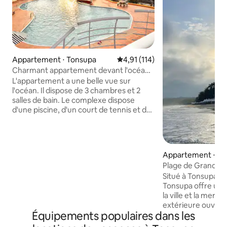
Appartement ⋅ Tonsupa
Évaluation moyenne sur la base 
4,91 (114)
Charmant appartement devant l'océan
+ WiFi
L'appartement a une belle vue sur
l'océan. Il dispose de 3 chambres et 2
salles de bain. Le complexe dispose
d'une piscine, d'un court de tennis et de
volley-ball et de 3 parkings couverts qui
peuvent être utilisés sans frais
supplémentaires. À 5 minutes à pied le
long de la plage, vous trouverez le
Appartement ⋅ To
centre de Tonsupa où vous pourrez
Plage de Grand D
déguster des plats typiques, des shakes
Situé à Tonsupa, 
de fruits naturels et un endroit pour
Tonsupa offre une
danser. La plage est parfaite pour des
la ville et la mer, 
activités pour tous les âges, allant des
extérieure ouvert
promenades et des bains de soleil à de
Équipements populaires dans les
piscine intérieure
nombreux types de sports nautiques.
en forme. Située 