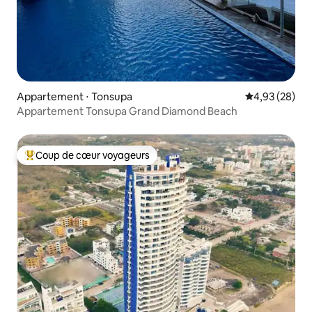
Appartement ⋅ Tonsupa
Évaluation mo
4,93 (28)
Appartement Tonsupa Grand Diamond Beach
Coup de cœur voyageurs
Coups de cœur voyageurs les plus appréciés