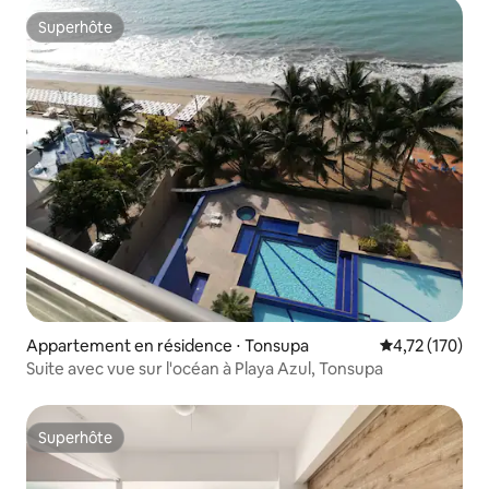
Superhôte
Superhôte
Appartement en résidence ⋅ Tonsupa
Évaluation moy
4,72 (170)
Suite avec vue sur l'océan à Playa Azul, Tonsupa
Superhôte
Superhôte