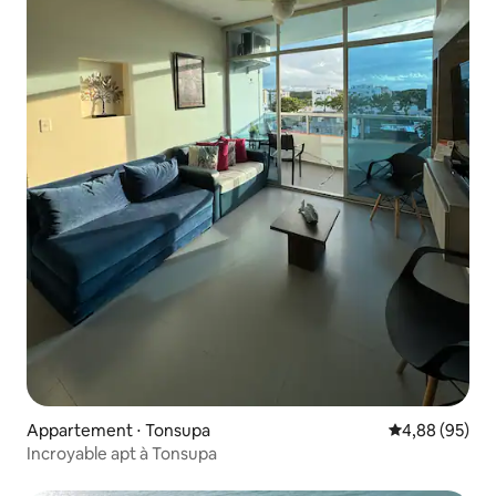
Appartement ⋅ Tonsupa
Évaluation mo
4,88 (95)
Incroyable apt à Tonsupa