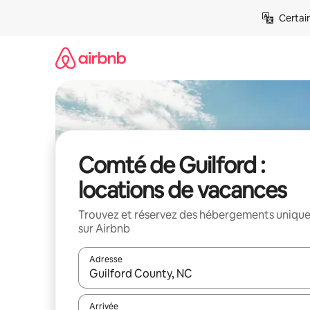
Aller
Certai
directement
au
contenu
Comté de Guilford :
locations de vacances
Trouvez et réservez des hébergements uniqu
sur Airbnb
Adresse
Lorsque les résultats s'affichent, utilisez les flèc
Arrivée