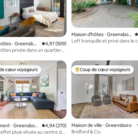
 sur la base de 45 commentaires : 5 sur 5
Maison d'hôtes ⋅ Greensbor
É
o
Loft tranquille et privé dans le
hôtes ⋅ Greensbor
Évaluation moyenne sur la base de 509 commen
4,97 (509)
quartier de Starmount
hôtes privée dans un quartier
de cœur voyageurs
Coup de cœur voyageurs
 cœur voyageurs les plus appréciés
Coups de cœur voyageurs les p
sur la base de 67 commentaires : 5 sur 5
Maison de ville ⋅ Greensboro
ent ⋅ Greensbor
Évaluation moyenne sur la base de 270 commen
4,94 (270)
Bridford & Co.
effet pluie située au centre de
topia