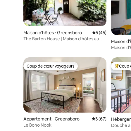
Maison d'hôtes ⋅ Greensboro
Évaluation moyenne
5 (45)
The Barton House | Maison d'hôtes au
Maison d'
bord du lac
o
Maison d'
calme.
Coup de cœur voyageurs
Coup 
Coup de cœur voyageurs
Coups de
Appartement ⋅ Greensboro
Évaluation moyenne 
5 (67)
Hébergem
o
Le Boho Nook
Douche à 
Modern U