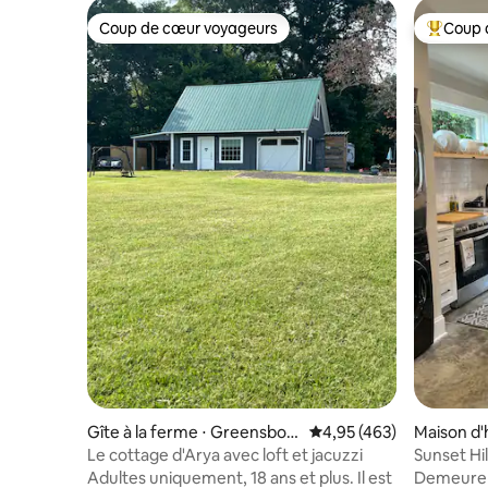
Coup de cœur voyageurs
Coup 
Coup de cœur voyageurs
Coups de
Gîte à la ferme ⋅ Greensbor
Évaluation moyenne sur 
4,95 (463)
Maison d'
o
o
Le cottage d'Arya avec loft et jacuzzi
Sunset Hil
Adultes uniquement, 18 ans et plus. Il est
Demeure i