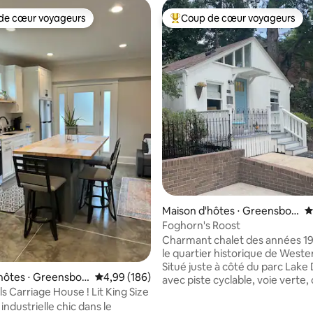
de cœur voyageurs
Coup de cœur voyageurs
 cœur voyageurs les plus appréciés
Coups de cœur voyageurs les p
Maison d'hôtes ⋅ Greensbor
É
o
Foghorn's Roost
Charmant chalet des années 1
le quartier historique de West
Situé juste à côté du parc Lake 
la base de 463 commentaires : 4,95 sur 5
hôtes ⋅ Greensbor
Évaluation moyenne sur la base de 186 commen
4,99 (186)
avec piste cyclable, voie verte,
ls Carriage House ! Lit King Size
pickleball et plus encore. À cin
ndustrielle chic dans le
à pied de l'UNCG et à cinq min