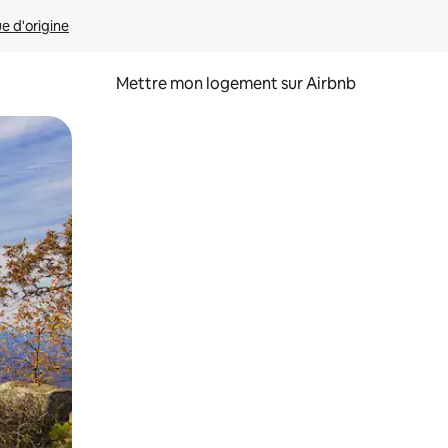
ue d'origine
Mettre mon logement sur Airbnb
sant glisser.