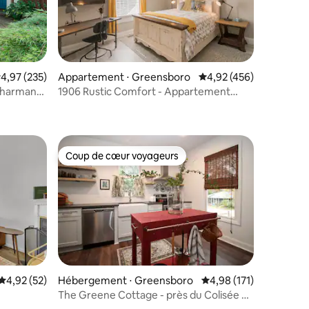
valuation moyenne sur la base de 235 commentaires : 4,97 sur 5
4,97 (235)
Appartement ⋅ Greensboro
Évaluation moyenne sur
4,92 (456)
 charmant
1906 Rustic Comfort - Appartement
taires : 4,97 sur 5
entier
Coup de cœur voyageurs
lus appréciés
Coup de cœur voyageurs
Évaluation moyenne sur la base de 52 commentaires : 4,92 sur 5
4,92 (52)
Hébergement ⋅ Greensboro
Évaluation moyenne sur
4,98 (171)
taires : 4,94 sur 5
The Greene Cottage - près du Colisée et
du centre-ville