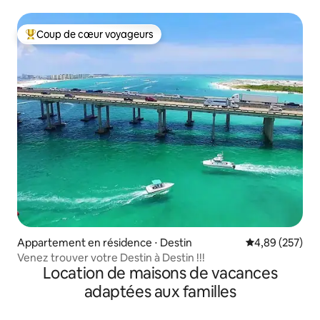
Coup de cœur voyageurs
Coups de cœur voyageurs les plus appréciés
Appartement en résidence ⋅ Destin
Évaluation moy
4,89 (257)
Venez trouver votre Destin à Destin !!!
Location de maisons de vacances
adaptées aux familles