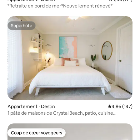
*Retraite en bord de mer*Nouvellement rénové*
Superhôte
Superhôte
Appartement ⋅ Destin
Évaluation moy
4,86 (147)
1 pâté de maisons de Crystal Beach, patio, cuisine
complète, lave-linge/sèche-linge
Coup de cœur voyageurs
Coup de cœur voyageurs