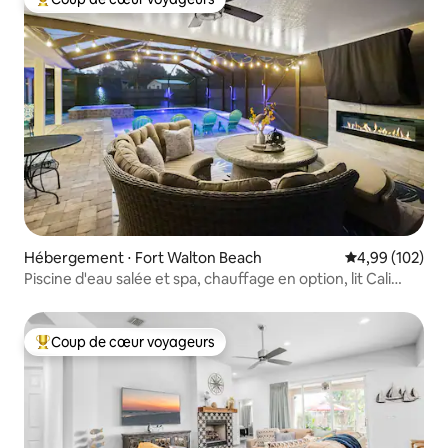
Coups de cœur voyageurs les plus appréciés
Hébergement ⋅ Fort Walton Beach
Évaluation moy
4,99 (102)
Piscine d'eau salée et spa, chauffage en option, lit Cali
King, plage à 4 minutes
Coup de cœur voyageurs
Coups de cœur voyageurs les plus appréciés