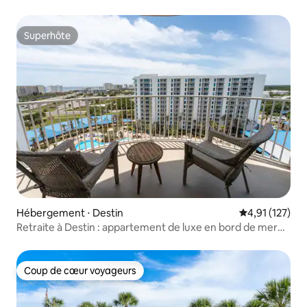
Superhôte
Superhôte
Hébergement ⋅ Destin
Évaluation moy
4,91 (127)
Retraite à Destin : appartement de luxe en bord de mer
avec piscine et vue sur l'océan
Coup de cœur voyageurs
Coup de cœur voyageurs