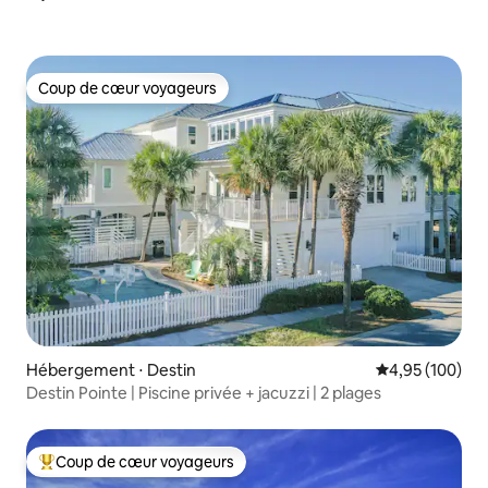
Coup de cœur voyageurs
Coup de cœur voyageurs
Hébergement ⋅ Destin
Évaluation moy
4,95 (100)
Destin Pointe | Piscine privée + jacuzzi | 2 plages
Coup de cœur voyageurs
Coups de cœur voyageurs les plus appréciés