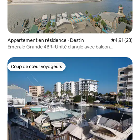
Appartement en résidence ⋅ Destin
Évaluation mo
4,91 (23)
Emerald Grande 4BR~Unité d'angle avec balcon
enveloppant
Coup de cœur voyageurs
Coup de cœur voyageurs