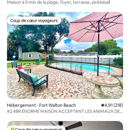
Maison à 5 min de la plage, foyer, terrasse, pickleball
Coup de cœur voyageurs
Coup de cœur voyageurs
Hébergement ⋅ Fort Walton Beach
Évaluation moy
4,91 (218)
#2 4BR ÉNORME MAISON ACCEPTANT LES ANIMAUX DE
COMPAGNIE loin de la neige !
Coup de cœur voyageurs