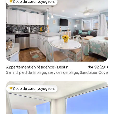
Coup de cœur voyageurs
Coups de cœur voyageurs les plus appréciés
Appartement en résidence ⋅ Destin
Évaluation moy
4,92 (291)
3 min à pied de la plage, services de plage, Sandpiper Cove
Coup de cœur voyageurs
Coups de cœur voyageurs les plus appréciés