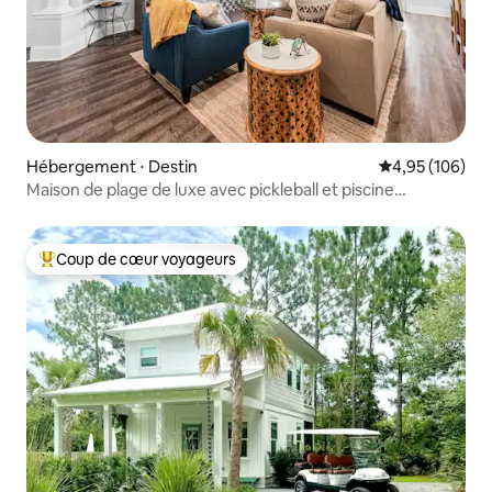
Hébergement ⋅ Destin
Évaluation moy
4,95 (106)
Maison de plage de luxe avec pickleball et piscine
chauffée
Coup de cœur voyageurs
Coups de cœur voyageurs les plus appréciés