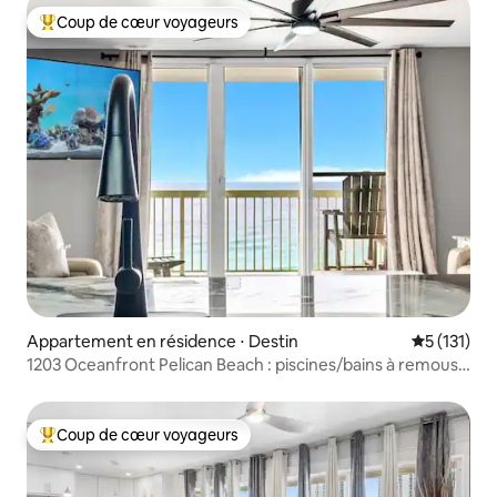
Coup de cœur voyageurs
Coups de cœur voyageurs les plus appréciés
Appartement en résidence ⋅ Destin
Évaluation 
5 (131)
1203 Oceanfront Pelican Beach : piscines/bains à remous
Fab Loc
Coup de cœur voyageurs
Coups de cœur voyageurs les plus appréciés