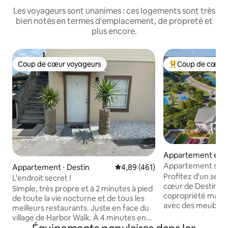
Les voyageurs sont unanimes : ces logements sont très
bien notés en termes d'emplacement, de propreté et
plus encore.
Coup de cœur voyageurs
Coup de cœur 
Coup de cœur voyageurs
Coups de cœur vo
Appartement en r
⋅ Destin
Appartement sur l
Appartement ⋅ Destin
Évaluation moyenne sur la base 
4,89 (461)
du sable | Entière
Profitez d'un séjo
L'endroit secret !
cœur de Destin 🌴☀️ Apparteme
Simple, très propre et à 2 minutes à pied
copropriété magn
de toute la vie nocturne et de tous les
avec des meubles,
meilleurs restaurants. Juste en face du
électroménagers 
village de Harbor Walk. À 4 minutes en
sol neufs, et une 
voiture de la plage ! Cet endroit est