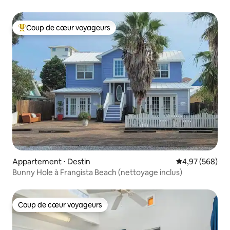
à Destin
Coup de cœur voyageurs
Coups de cœur voyageurs les plus appréciés
Appartement ⋅ Destin
Évaluation moy
4,97 (568)
Bunny Hole à Frangista Beach (nettoyage inclus)
Coup de cœur voyageurs
Coup de cœur voyageurs