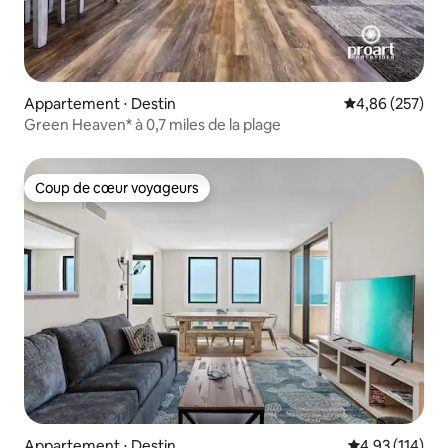
Appartement ⋅ Destin
Évaluation moy
4,86 (257)
Green Heaven* à 0,7 miles de la plage
Coup de cœur voyageurs
Coup de cœur voyageurs
Appartement ⋅ Destin
Évaluation moy
4,93 (114)