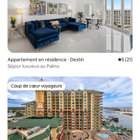
Appartement en résidence ⋅ Destin
Évaluation
5 (21)
Séjour luxueux au Palms
Coup de cœur voyageurs
Coup de cœur voyageurs