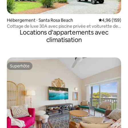
Hébergement ⋅ Santa Rosa Beach
Évaluation moy
4,96 (159)
Cottage de luxe 30A avec piscine privée et voiturette de
Locations d'appartements avec
golf
climatisation
Superhôte
Superhôte