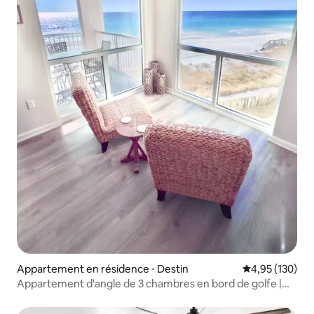
Appartement en résidence ⋅ Destin
Évaluation moy
4,95 (130)
Appartement d'angle de 3 chambres en bord de golfe |
Vue sur le lever et le coucher du soleil