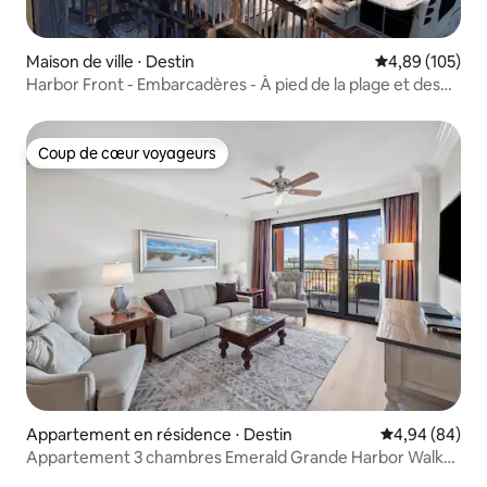
Maison de ville ⋅ Destin
Évaluation moy
4,89 (105)
Harbor Front - Embarcadères - À pied de la plage et des
parcs
Coup de cœur voyageurs
Coup de cœur voyageurs
Appartement en résidence ⋅ Destin
Évaluation mo
4,94 (84)
Appartement 3 chambres Emerald Grande Harbor Walk
(Crab Island)