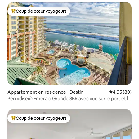
Coup de cœur voyageurs
Coups de cœur voyageurs les plus appréciés
Appartement en résidence ⋅ Destin
Évaluation mo
4,95 (80)
Perrydise@ Emerald Grande 3BR avec vue sur le port et le
golfe !
Coup de cœur voyageurs
Coups de cœur voyageurs les plus appréciés