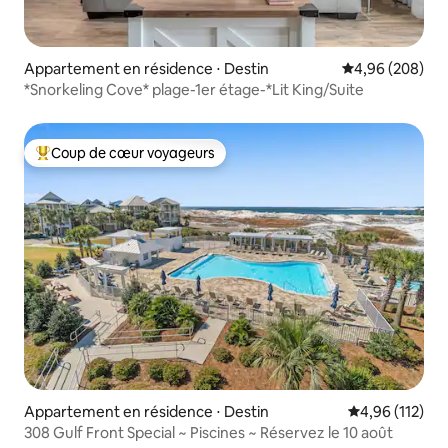
Appartement en résidence ⋅ Destin
Évaluation moy
4,96 (208)
*Snorkeling Cove* plage-1er étage-*Lit King/Suite
Coup de cœur voyageurs
Coups de cœur voyageurs les plus appréciés
Appartement en résidence ⋅ Destin
Évaluation moy
4,96 (112)
308 Gulf Front Special ~ Piscines ~ Réservez le 10 août