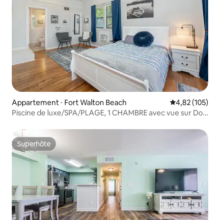
Appartement ⋅ Fort Walton Beach
Évaluation moy
4,82 (105)
Piscine de luxe/SPA/PLAGE, 1 CHAMBRE avec vue sur Dol,
CUISINE complète
Superhôte
Superhôte