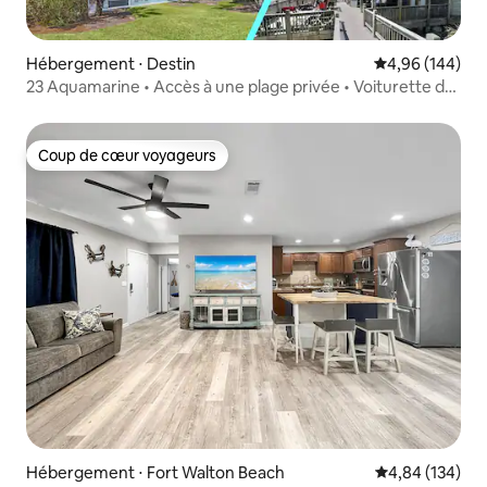
Hébergement ⋅ Destin
Évaluation moy
4,96 (144)
23 Aquamarine • Accès à une plage privée • Voiturette de
golf •
Coup de cœur voyageurs
Coup de cœur voyageurs
Hébergement ⋅ Fort Walton Beach
Évaluation moy
4,84 (134)