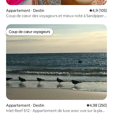
Appartement ⋅ Destin
Évaluation mo
4,9 (105)
Coup de cœur des voyageurs et mieux noté à Sandpiper
Cove !
Coup de cœur voyageurs
Coup de cœur voyageurs
Appartement ⋅ Destin
Évaluation moy
4,98 (250)
Inlet Reef 612 - Appartement de luxe avec vue sur la plage