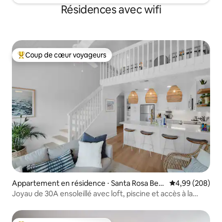
Résidences avec wifi
Coup de cœur voyageurs
Coups de cœur voyageurs les plus appréciés
Appartement en résidence ⋅ Santa Rosa Bea
Évaluation moy
4,99 (208)
ch
Joyau de 30A ensoleillé avec loft, piscine et accès à la
plage