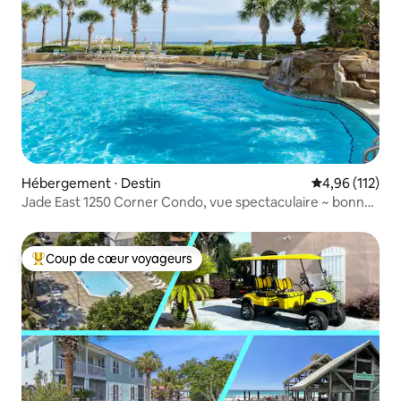
Hébergement ⋅ Destin
Évaluation moy
4,96 (112)
Jade East 1250 Corner Condo, vue spectaculaire ~ bonne
affaire
Coup de cœur voyageurs
Coups de cœur voyageurs les plus appréciés