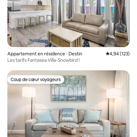
Appartement en résidence ⋅ Destin
Évaluation moy
4,94 (123)
Les tarifs Fantasea Villa-Snowbird !
Coup de cœur voyageurs
Coup de cœur voyageurs