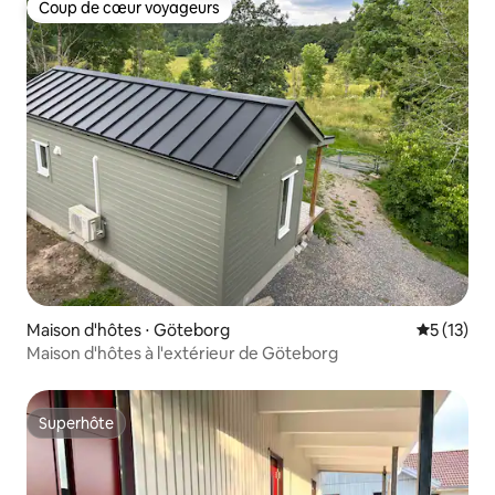
Coup de cœur voyageurs
Coup de cœur voyageurs
Maison d'hôtes ⋅ Göteborg
Évaluation
5 (13)
Maison d'hôtes à l'extérieur de Göteborg
Superhôte
Superhôte