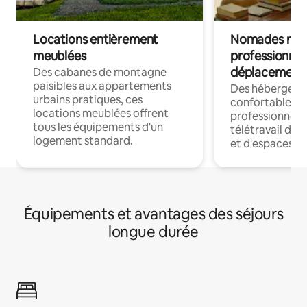
Locations entièrement
Nomades num
meublées
professionnel
déplacement
Des cabanes de montagne
paisibles aux appartements
Des hébergem
urbains pratiques, ces
confortables p
locations meublées offrent
professionnels
tous les équipements d'un
télétravail dis
logement standard.
et d'espaces de
Équipements et avantages des séjours
longue durée