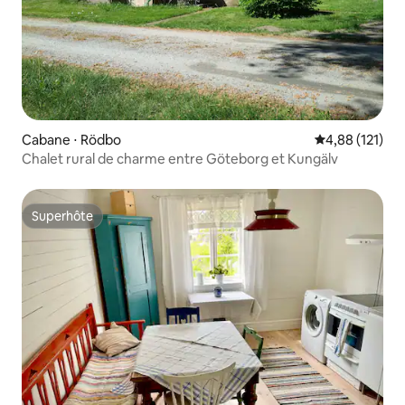
Cabane ⋅ Rödbo
Évaluation moy
4,88 (121)
Chalet rural de charme entre Göteborg et Kungälv
Superhôte
Superhôte