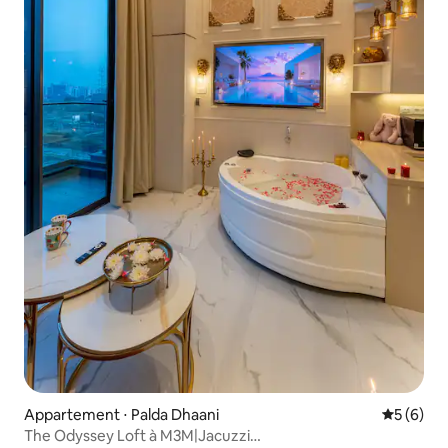
Appartement ⋅ Palda Dhaani
Évaluatio
5 (6)
The Odyssey Loft à M3M|Jacuzzi