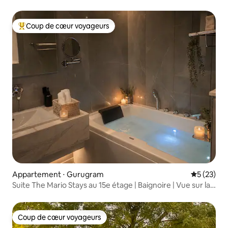
Coldwater|Confortable|OTT
Coup de cœur voyageurs
Coups de cœur voyageurs les plus appréciés
Appartement ⋅ Gurugram
Évaluation
5 (23)
Suite The Mario Stays au 15e étage | Baignoire | Vue sur la
ville
Coup de cœur voyageurs
Coup de cœur voyageurs