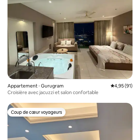
Appartement ⋅ Gurugram
Évaluation mo
4,95 (91)
Croisière avec jacuzzi et salon confortable
Coup de cœur voyageurs
Coup de cœur voyageurs