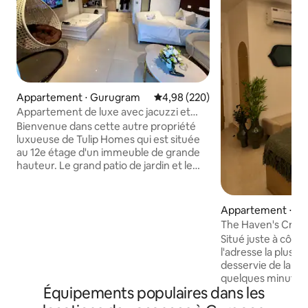
Appartement ⋅ Gurugram
Évaluation moyenne sur la base 
4,98 (220)
Appartement de luxe avec jacuzzi et
patio de jardin
Bienvenue dans cette autre propriété
luxueuse de Tulip Homes qui est située
au 12e étage d'un immeuble de grande
hauteur. Le grand patio de jardin et le
jacuzzi 2 places le rendent unique en
classe. L'endroit est parfait pour se
détendre et profiter d'une vue
Appartement ⋅ Se
panoramique sur l'architecture
The Haven's Cres
moderne. L'appartement est équipé
d'hôtes @ Golf C
Situé juste à côté
d'une télévision connectée (toutes les
l'adresse la plus p
applications fonctionnent), d'un grand
desservie de la vil
mur miroir, d'un lit double confortable,
quelques minutes 
d'une balançoire confortable, d'un
Équipements populaires dans les
restaurants, burea
canapé élégant avec des tables basses
vie nocturne. Pou