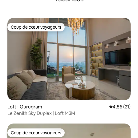
Coup de cœur voyageurs
Coup de cœur voyageurs
Loft ⋅ Gurugram
Évaluation mo
4,86 (21)
Le Zenith Sky Duplex | Loft M3M
Coup de cœur voyageurs
Coup de cœur voyageurs