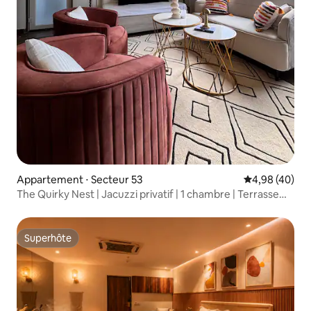
Appartement ⋅ Secteur 53
Évaluation mo
4,98 (40)
The Quirky Nest | Jacuzzi privatif | 1 chambre | Terrasse
sur le toit
Superhôte
Superhôte