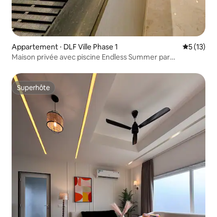
Appartement ⋅ DLF Ville Phase 1
Évaluation
5 (13)
Maison privée avec piscine Endless Summer par
Micasso Homes
Superhôte
Superhôte