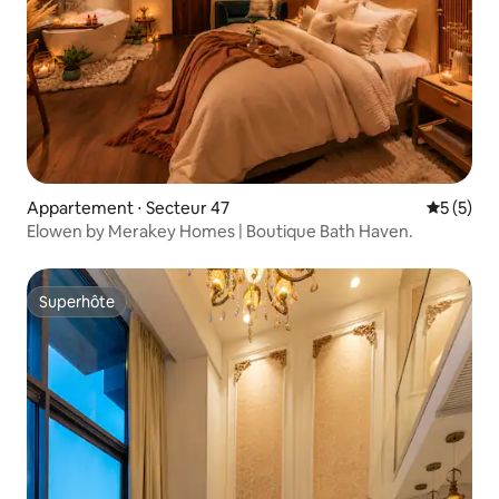
Appartement ⋅ Secteur 47
Évaluatio
5 (5)
Elowen by Merakey Homes | Boutique Bath Haven.
Superhôte
Superhôte