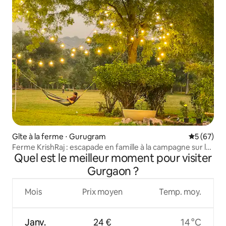
Gîte à la ferme ⋅ Gurugram
Évaluation
5 (67)
Ferme KrishRaj : escapade en famille à la campagne sur le
Quel est le meilleur moment pour visiter
sentier Leopard
Gurgaon ?
Mois
Prix moyen
Temp. moy.
Janv.
24 €
14 °C