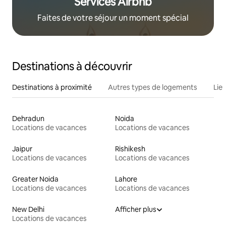
Services Airbnb
Faites de votre séjour un moment spécial
Destinations à découvrir
Destinations à proximité
Autres types de logements
Lie
Dehradun
Noida
Locations de vacances
Locations de vacances
Jaipur
Rishikesh
Locations de vacances
Locations de vacances
Greater Noida
Lahore
Locations de vacances
Locations de vacances
New Delhi
Afficher plus
Locations de vacances