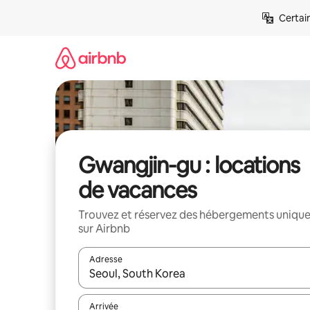
Aller
Certai
directement
au
contenu
Gwangjin-gu : locations
de vacances
Trouvez et réservez des hébergements uniqu
sur Airbnb
Adresse
Lorsque les résultats s'affichent, utilisez les flèc
Arrivée