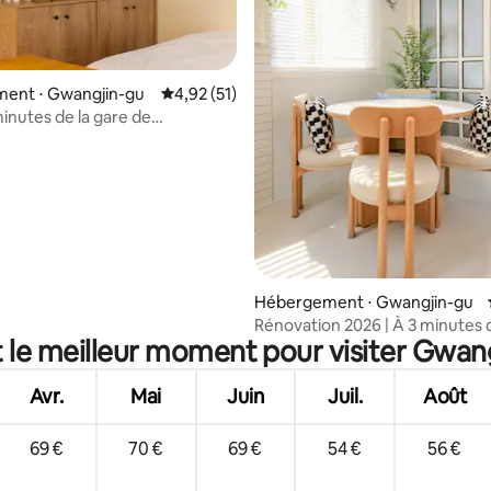
ent ⋅ Gwangjin-gu
Évaluation moyenne sur la base de 51 comme
4,92 (51)
minutes de la gare de
te World/Université
Seongsu/Dongdaemun/Gangnam
 la base de 26 commentaires : 4,96 sur 5
Hébergement ⋅ Gwangjin-gu
Rénovation 2026 | À 3 minutes d
t le meilleur moment pour visiter Gwang
station Guui de la ligne 2 | À 5 à 
minutes de Seongsu, de l'Unive
nationale de Corée et de Jamsil
Avr.
Mai
Juin
Juil.
Août
Gangnam | KSPO
69 €
70 €
69 €
54 €
56 €