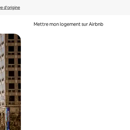
ue d'origine
Mettre mon logement sur Airbnb
sant glisser.