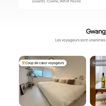
suivants : Cuisine, Wifi et Piscine
Gwangji
Les voyageurs sont unanimes 
Coup de cœur voyageurs
Superhô
Coups de cœur voyageurs les plus appréciés
Superhô