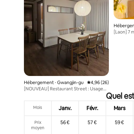
Hébergem
[Laon] 7 
Gwiui/Lot
Konkuk/
Hébergement ⋅ Gwangjin-gu
Évaluation moyenne sur
4,96 (26)
[NOUVEAU] Restaurant Street : Usage
Quel es
privé : Parking gratuit : À 5 minutes à pied
de la station Gunja : Literie d'hôtel : Olive
Young : KSPO : Seongsu : Université
Mois
Janv.
Févr.
Mars
Konkuk
56 €
57 €
59 €
Prix
moyen