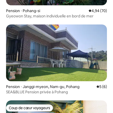
Pension ⋅ Pohang-si
Évaluation mo
4,94 (70)
Gyeowon Stay, maison individuelle en bord de mer
Pension ⋅ Janggi-myeon, Nam-gu, Pohang
Évaluatio
5 (6)
SEA&BLUE Pension privée à Pohang
Coup de cœur voyageurs
Coup de cœur voyageurs