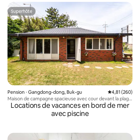
Superhôte
Superhôte
Pension ⋅ Gangdong-dong, Buk-gu
Évaluation moy
4,81 (260)
Maison de campagne spacieuse avec cour devant la plage
Locations de vacances en bord de mer
de Gangdong
avec piscine