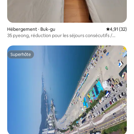
Hébergement ⋅ Buk-gu
Évaluation mo
4,91 (32)
35 pyeong, réduction pour les séjours consécutifs /
Groupes bienvenus / Plage de Yeongil à 2 minutes à pied /
Lieu populaire pour les feux d'artifice / Marché de Jukdo à
3 minutes / Space Walk / Net Plus
Superhôte
Superhôte