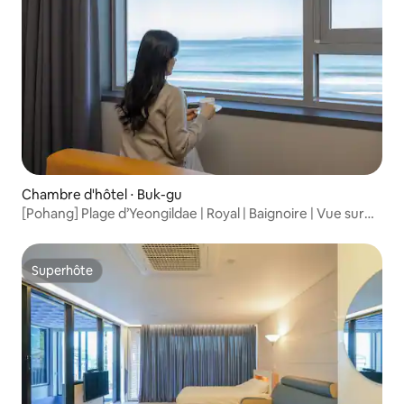
Chambre d'hôtel ⋅ Buk-gu
[Pohang] Plage d’Yeongildae | Royal | Baignoire | Vue sur
l’océan | Styler | Linge de lit d’hôtel haut de gamme
Superhôte
Superhôte