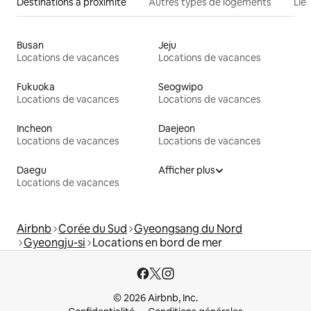
Destinations à proximité
Autres types de logements
Lie
Busan
Jeju
Locations de vacances
Locations de vacances
Fukuoka
Seogwipo
Locations de vacances
Locations de vacances
Incheon
Daejeon
Locations de vacances
Locations de vacances
Daegu
Afficher plus
Locations de vacances
Airbnb
Corée du Sud
Gyeongsang du Nord
Gyeongju-si
Locations en bord de mer
© 2026 Airbnb, Inc.