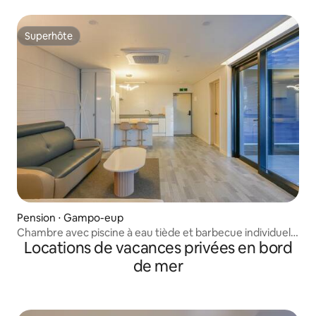
Superhôte
Superhôte
Pension ⋅ Gampo-eup
Chambre avec piscine à eau tiède et barbecue individuel,
Locations de vacances privées en bord
b-102 (piscine à eau tiède (payant)/barbecue individuel)
de mer