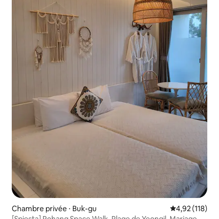
Chambre privée ⋅ Buk-gu
Évaluation moy
4,92 (118)
[Spiesta] Pohang Space Walk. Plage de Yeongil. Mariage à