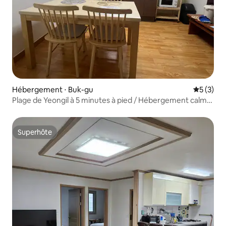
Hébergement ⋅ Buk-gu
Évaluatio
5 (3)
Plage de Yeongil à 5 minutes à pied / Hébergement calme
et confortable (capacité maximale : 10 personnes)
Superhôte
Superhôte