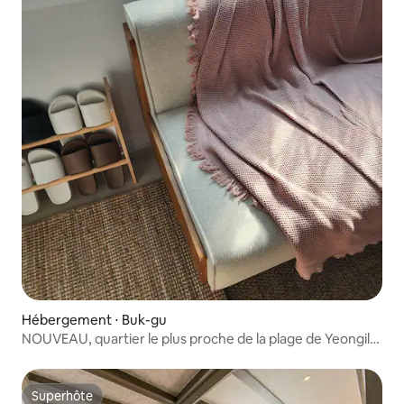
Hébergement ⋅ Buk-gu
NOUVEAU, quartier le plus proche de la plage de Yeongil,
maison individuelle, usage exclusif, rez-de-chaussée, 1
cuisine, 1 salon, 1 chambre
Superhôte
Superhôte