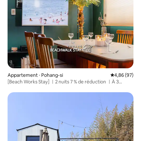
Appartement ⋅ Pohang-si
Évaluation mo
4,86 (97)
[Beach Works Stay] ㅣ2 nuits 7 % de réduction ㅣÀ 3
minutes à pied de la mer ㅣ3 chambres ㅣLinge de lit
d'hôtel lavé à chaque fois ㅣBébés, animaux de
compagnie