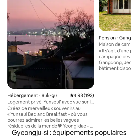
Pension ⋅ Gangdo
Buk-gu
Maison de campag
cour devant la pl
« Il s'agit d'une p
campagne devant 
Gangdong, Jeongjan
bâtiment dispose 
pyeong de 100 pyeon
jardin et un petit 
différents types d
maison de campagn
Hébergement ⋅ Buk-gu
Évaluation moyenne sur la base 
4,93 (192)
espace confortabl
Logement privé 'Yunseul' avec vue sur la
4 ou jusqu'à 8 personne
mer de Yeongildae
Créez de merveilleux souvenirs au
nombreuses régions
« Yunseul Bed and Breakfast » où vous
inconvénient plut
pourrez admirer les belles vagues
mais je pense que c
résiduelles de la mer de❤ Yeongildae ~ ^
grands charmes d
Gyeongju-si : équipements populaires
^ « Yunseul » est le seul hébergement
campagne. Les insectes peuvent entrer,
privé de Yeongildae avec vue sur la mer