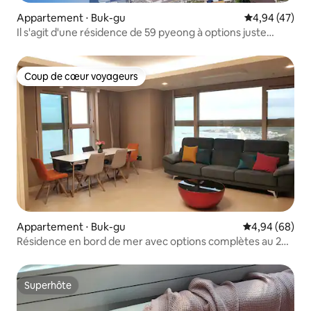
Appartement ⋅ Buk-gu
Évaluation mo
4,94 (47)
Il s'agit d'une résidence de 59 pyeong à options juste
devant la plage d'Ulsan Mongdol. Profitez d'une vue
imprenable sur l'océan chez nous.
Coup de cœur voyageurs
Coup de cœur voyageurs
Appartement ⋅ Buk-gu
Évaluation mo
4,94 (68)
Résidence en bord de mer avec options complètes au 28e
étage (vue sur la mer 60 pyeong) - Vue sur la mer dans
toutes les chambres, accueil du Nouvel An, réunion de
famille, salon spacieux
Superhôte
Superhôte