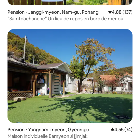
Pension ⋅ Janggi-myeon, Nam-gu, Pohang
Évaluation moy
4,88 (137)
"Samtdaehanche" Un lieu de repos en bord de mer où
seule une famille de trois générations peut rester dans
une maison privée
Pension ⋅ Yangnam-myeon, Gyeongju
Évaluation mo
4,55 (74)
Maison individuelle Bamyeonui jjimjak