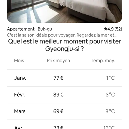
Appartement ⋅ Buk-gu
Évaluation m
4,9 (52)
C'est la saison idéale pour voyager. Regardez la mer et
Quel est le meilleur moment pour visiter
guérissez. (43 pyeong)
Gyeongju-si ?
Mois
Prix moyen
Temp. moy.
Janv.
77 €
1 °C
Févr.
89 €
3 °C
Mars
69 €
8 °C
Avr.
73 €
13 °C