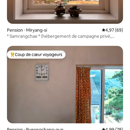
Pension ⋅ Miryang-si
Évaluation mo
4,97 (69)
* Samrangchae * (hébergement de campagne privé,
logement indépendant, gîte rural, collation de bienvenue
offerte)
Coup de cœur voyageurs
Coups de cœur voyageurs les plus appréciés
Pension ⋅ Pyeongchang-gun
Évaluation mo
4,99 (78)