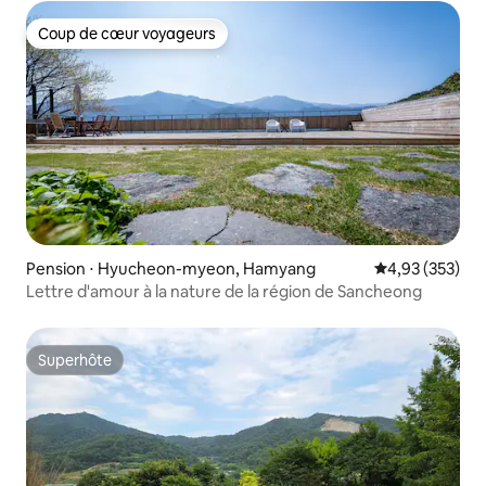
Coup de cœur voyageurs
Coup de cœur voyageurs
Pension ⋅ Hyucheon-myeon, Hamyang
Évaluation moy
4,93 (353)
Lettre d'amour à la nature de la région de Sancheong
Superhôte
Superhôte