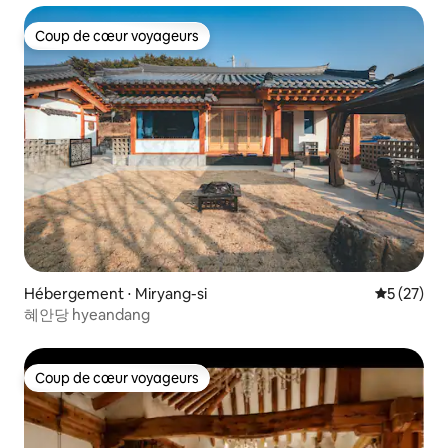
Unique en Corée – Piscine à débordement entièrement
européenne
Coup de cœur voyageurs
Coup de cœur voyageurs
Hébergement ⋅ Miryang-si
Évaluation
5 (27)
혜안당 hyeandang
Coup de cœur voyageurs
Coup de cœur voyageurs