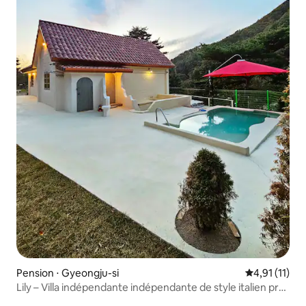
Pension ⋅ Gyeongju-si
Évaluation m
4,91 (11)
Lily – Villa indépendante indépendante de style italien près
de Bulguksa, à Gyeongju – Jacuzzi intérieur gratuit –