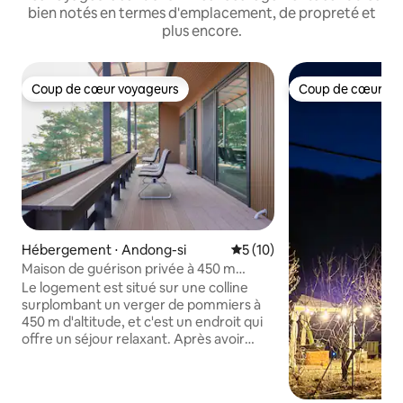
bien notés en termes d'emplacement, de propreté et
plus encore.
Coup de cœur voyageurs
Coup de cœur vo
Coup de cœur voyageurs
Coup de cœur vo
Hébergement ⋅ Andong-si
Évaluation moyenne sur la b
5 (10)
Maison de guérison privée à 450 m
d'altitude avec lever de soleil dans un
Le logement est situé sur une colline
verger de pommiers
surplombant un verger de pommiers à
450 m d'altitude, et c'est un endroit qui
offre un séjour relaxant. Après avoir
gravi une route légèrement escarpée,
vous serez récompensé par une vue
depuis la fenêtre sur le verger de