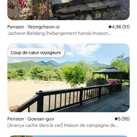
Pension ⋅ Yeongcheon-si
Évaluation mo
4,96 (51)
Jacheon Bieldang (hébergement hanok/maison
privée/Chonkangsu/hébergement photogénique)
Coup de cœur voyageurs
Coup de cœur voyageurs
Pension ⋅ Goesan-gun
Évaluation
5 (95)
[Aranya caché dans le ciel] Maison de campagne de
guérison avec sauna et salle de sport, terrain de golf et
piscine à côté de la vallée