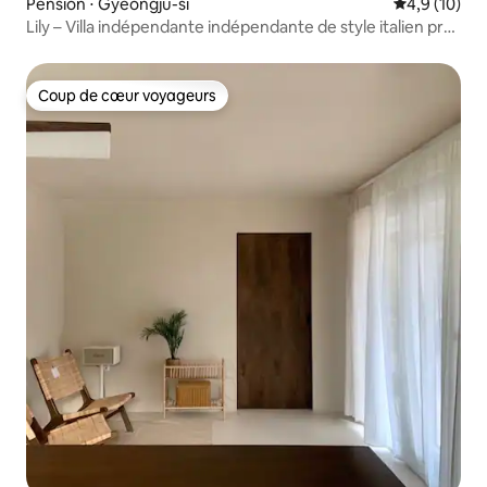
Pension ⋅ Gyeongju-si
Évaluation m
4,9 (10)
Lily – Villa indépendante indépendante de style italien près
de Bulguksa, à Gyeongju – Jacuzzi intérieur gratuit –
Unique en Corée – Piscine à débordement entièrement
européenne
Coup de cœur voyageurs
Coup de cœur voyageurs