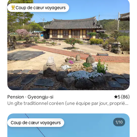
Coup de cœur voyageurs
Coups de cœur voyageurs les plus appréciés
Pension ⋅ Gyeongju-si
Évaluation
5 (86)
Un gîte traditionnel coréen (une équipe par jour, propriété
privée) géré par un peintre de Namsan à Gyeongju
(musée d'art de Yaseon)
Coup de cœur voyageurs
Coup de cœur voyageurs