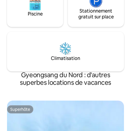
montagne tranquille,
nombre de voyageurs. Pour cuisiner,
et le clair de lune
nous utilisons de l'eau du robinet (eau
Stationnement
Piscine
terre battue vous 
souterraine). Si vous avez besoin d'eau
gratuit sur place
accueillons ceux 
potable supplémentaire, nous vous
les choses laissée
recommandons de l'apporter avec vous
ville et qui veulen
à l'avance.
indéfiniment. Il 
ceux qui veulent 
pour ceux qui veule
actives ou boire et danser
Climatisation
est toujours désin
avec le désinfect
par le ministère d
Gyeongsang du Nord : d'autres
superbes locations de vacances
Superhôte
Superhôte