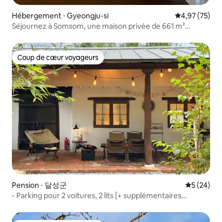
Hébergement ⋅ Gyeongju-si
Évaluation mo
4,97 (75)
Séjournez à Somsom, une maison privée de 661 m²
entourée d'une nature verdoyante toute l'année (jacuzzi
et cabane)
Coup de cœur voyageurs
Coup de cœur voyageurs
Pension ⋅ 달성군
Évaluation
5 (24)
- Parking pour 2 voitures, 2 lits [+ supplémentaires
possibles], barbecue de camping, jardin privé, bar LP,
jacuzzi, console de jeux