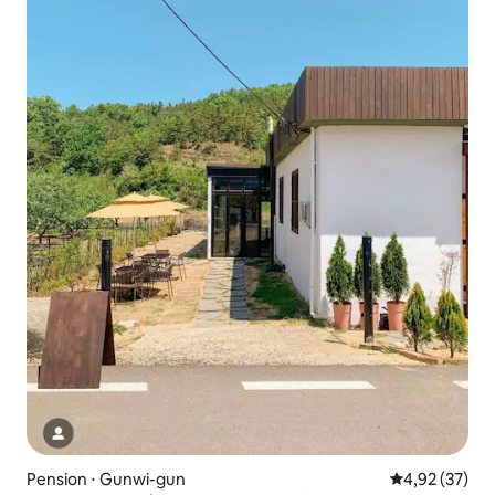
Pension ⋅ Gunwi-gun
Évaluation mo
4,92 (37)