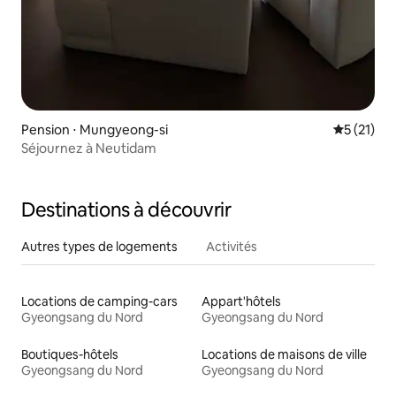
Pension ⋅ Mungyeong-si
Évaluation
5 (21)
Séjournez à Neutidam
Destinations à découvrir
Autres types de logements
Activités
Locations de camping-cars
Appart'hôtels
Gyeongsang du Nord
Gyeongsang du Nord
Boutiques-hôtels
Locations de maisons de ville
Gyeongsang du Nord
Gyeongsang du Nord