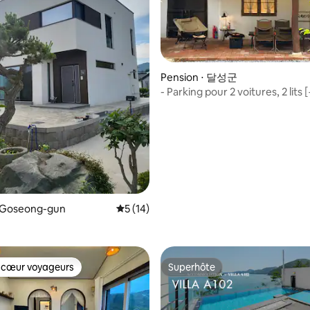
extérieure par respect pour les
qui vivent ensemble. Merci de 
compréhension. La politique de
remboursement est soumise à 
politique de remboursement d'
 sur la base de 27 commentaires : 5 sur 5
Pension ⋅ 달성군
- Parking pour 2 voitures, 2 lits [
supplémentaires possibles], b
camping, jardin privé, bar LP, ja
console de jeux
⋅ Goseong-gun
Évaluation moyenne sur la base de 14 co
5 (14)
 cœur voyageurs
Superhôte
 cœur voyageurs
Superhôte