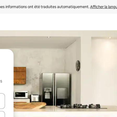
nes informations ont été traduites automatiquement. 
Afficher la lang
es
hes vers le haut et vers le bas pour les parcourir ou en appuyant et en fai