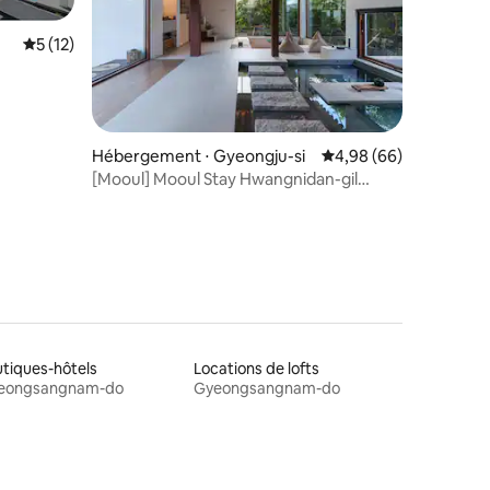
Évaluation moyenne sur la base de 12 commentaires : 5 sur 5
5 (12)
ntaires : 4,71 sur 5
Hébergement ⋅ Gyeongju-si
Évaluation moyenne su
4,98 (66)
[Mooul] Mooul Stay Hwangnidan-gil
Hanok indépendant et chaleureux
tiques-hôtels
Locations de lofts
eongsangnam-do
Gyeongsangnam-do