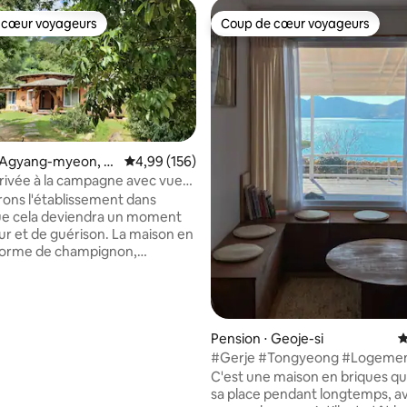
 cœur voyageurs
Coup de cœur voyageurs
 cœur voyageurs
Coup de cœur voyageurs
⋅ Agyang-myeon, H
Évaluation moyenne sur la base de 156 commen
4,99 (156)
un
rivée à la campagne avec vue
ue (équipe Haruhan) Sodam
ons l'établissement dans
entreprise d'hébergement
que cela deviendra un moment
 maritime)
 de guérison. La maison en
forme de champignon,
e directement sur un terrain de
ng, est récemment réparée
fenêtres, des sols et des murs,
 nouvelle maison, et le sol et
sont recouverts de planches de
Pension ⋅ Geoje-si
É
papier de riz, et l'intérieur et
#Gerje #Tongyeong #Logeme
r la base de 41 commentaires : 4,98 sur 5
r sont tapissés à la main par le
romantique #Coucher de soleil
C'est une maison en briques qu
ire, ce qui vous permet de voir
#Logement de guérison #Maiso
sa place pendant longtemps, a
 cœur et l'âme. La fenêtre