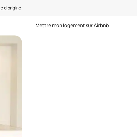
ue d'origine
Mettre mon logement sur Airbnb
sant glisser.