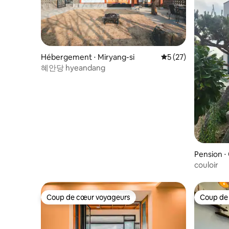
mont Daebongsan, le paysage est très
beau. La tyrolienne est la plus longue du
pays et est absolument palpitante. Le
Jirisan est à proximité ; il y a donc
beaucoup de choses à voir et à faire. 🌰
Hébergement ⋅ Miryang-si
Évaluation moyenne
5 (27)
Expérience de récolte nocturne 🌰 De
mi-septembre à mi-octobre, les
혜안당 hyeandang
voyageurs qui réservent pour 2 nuits ou
plus peuvent faire l'expérience de la
récolte de nuit. (Renseignez-vous avant
de réserver)
Pension 
couloir
Coup de cœur voyageurs
Coup de
Coup de cœur voyageurs
Coup de