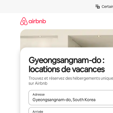
Aller
Certai
directement
au
contenu
Gyeongsangnam-do :
locations de vacances
Trouvez et réservez des hébergements uniqu
sur Airbnb
Adresse
Lorsque les résultats s'affichent, utilisez les flèc
Arrivée