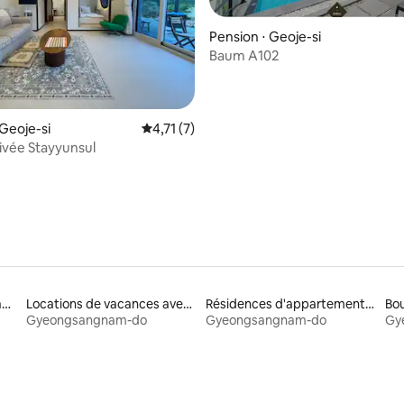
Pension ⋅ Geoje-si
Baum A102
 la base de 99 commentaires : 4,94 sur 5
 Geoje-si
Évaluation moyenne sur la base de 7 comme
4,71 (7)
ivée Stayyunsul
Locations adaptées aux familles
Locations de vacances avec piscine
Résidences d'appartements en location
Bou
Gyeongsangnam-do
Gyeongsangnam-do
Gy