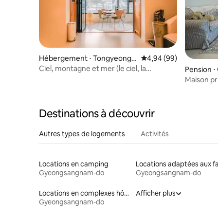
Hébergement ⋅ Tongyeong-
Évaluation moyenne sur
4,94 (99)
si
Ciel, montagne et mer (le ciel, la
Pension ⋅
montagnela mer, avec un rooftop)
Maison pr
Destinations à découvrir
Autres types de logements
Activités
Locations en camping
Gyeongsangnam-do
Gyeongsangnam-do
Locations en complexes hôteliers
Afficher plus
Gyeongsangnam-do