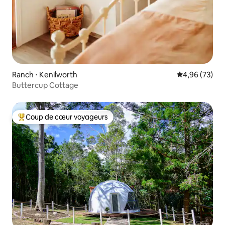
Ranch ⋅ Kenilworth
Évaluation mo
4,96 (73)
Buttercup Cottage
Coup de cœur voyageurs
Coups de cœur voyageurs les plus appréciés