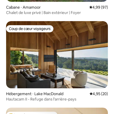
Cabane ⋅ Amamoor
Évaluation mo
4,99 (97)
Chalet de luxe privé | Bain extérieur | Foyer
Coup de cœur voyageurs
Coup de cœur voyageurs
Hébergement ⋅ Lake MacDonald
Évaluation mo
4,95 (20)
Hautacam II - Refuge dans l'arrière-pays