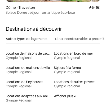
Dôme ⋅ Traveston
Évaluation
5 (16)
Solace Dome : séjour romantique éco-luxe
Destinations à découvrir
Autres types de logements
Lieux incontournables à proximit
Location de maisons de vacances
Locations en bord de mer
Gympie Regional
Gympie Regional
Locations de maisons de ville
Séjours à la ferme
Gympie Regional
Gympie Regional
Locations de tiny houses
Locations de suites privées
Gympie Regional
Gympie Regional
Locations adaptées aux animaux
Afficher plus
Gympie Regional