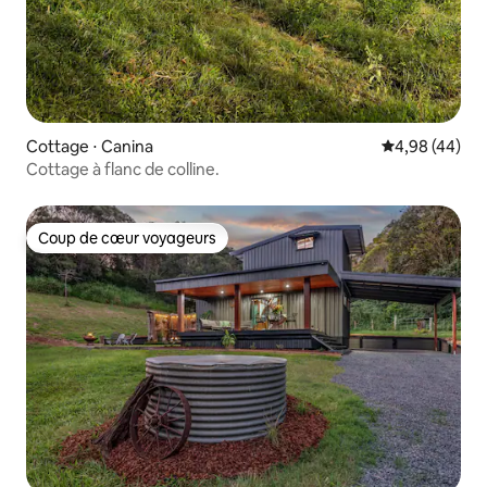
Cottage ⋅ Canina
Évaluation mo
4,98 (44)
Cottage à flanc de colline.
Coup de cœur voyageurs
Coup de cœur voyageurs