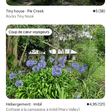
Tiny house ⋅ Pie Creek
Évaluation
5 (38)
Rocks Tiny Nook
Coup de cœur voyageurs
Coup de cœur voyageurs
Hébergement ⋅ Imbil
Évaluation moy
4,95 (121)
Cottage à la campagne à Imbil (Mary Valley)