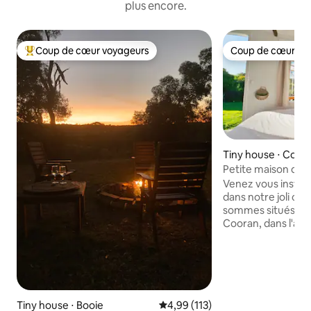
plus encore.
Coup de cœur voyageurs
Coup de cœur vo
Coups de cœur voyageurs les plus appréciés
Coup de cœur vo
Tiny house ⋅ Coor
Petite maison de 
Venez vous instal
dans notre joli ch
sommes situés dans 
Cooran, dans l'arr
Passez la nuit à ob
vous réchauffer au
réveillez-vous en a
verdoyantes. Nous
des poulets et des
propriété. Nous a
Tiny house ⋅ Booie
Évaluation moyenne sur la base 
4,99 (113)