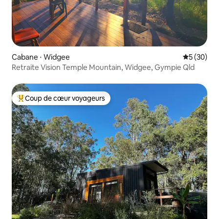
Cabane ⋅ Widgee
Évaluation
5 (30)
Retraite Vision Temple Mountain, Widgee, Gympie Qld
Coup de cœur voyageurs
Coups de cœur voyageurs les plus appréciés