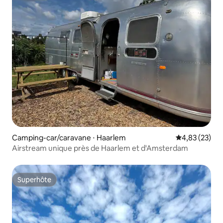
Camping-car/caravane ⋅ Haarlem
Évaluation mo
4,83 (23)
Airstream unique près de Haarlem et d'Amsterdam
Superhôte
Superhôte