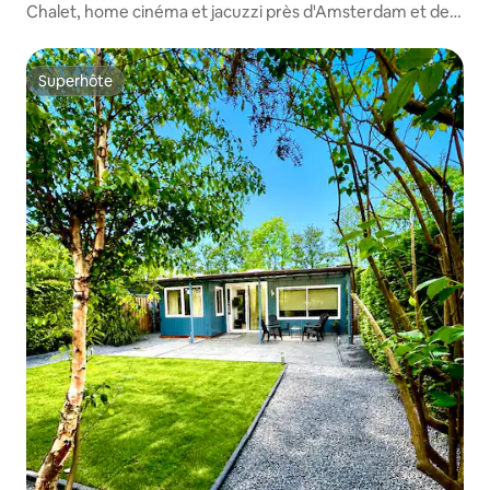
Chalet, home cinéma et jacuzzi près d'Amsterdam et de
l'aéroport
Superhôte
Superhôte