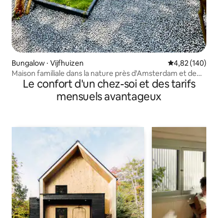
Bungalow ⋅ Vijfhuizen
Évaluation moy
4,82 (140)
Maison familiale dans la nature près d'Amsterdam et de
Le confort d'un chez-soi et des tarifs
l'aéroport
mensuels avantageux