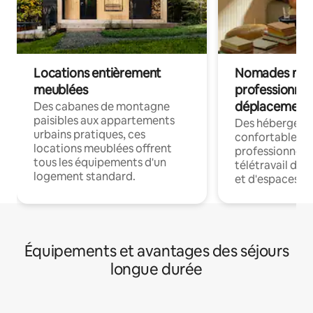
Locations entièrement
Nomades num
meublées
professionnel
déplacement
Des cabanes de montagne
paisibles aux appartements
Des hébergem
urbains pratiques, ces
confortables p
locations meublées offrent
professionnels
tous les équipements d'un
télétravail dis
logement standard.
et d'espaces de
Équipements et avantages des séjours
longue durée