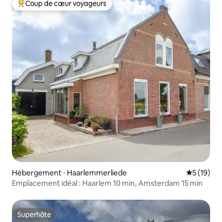
Coup de cœur voyageurs
Coups de cœur voyageurs les plus appréciés
Hébergement ⋅ Haarlemmerliede
Évaluation
5 (19)
Emplacement idéal : Haarlem 10 min, Amsterdam 15 min
Superhôte
Superhôte