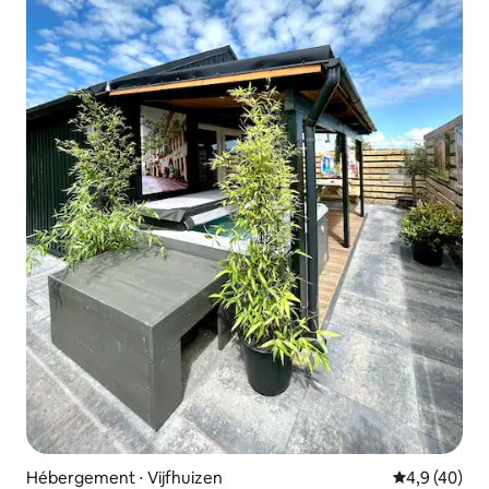
Hébergement ⋅ Vijfhuizen
Évaluation m
4,9 (40)