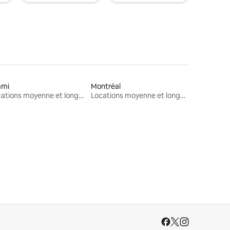
ami
Montréal
Locations moyenne et longue durée
Locations moyenne et longue durée