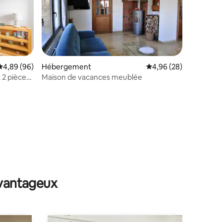
Évaluation moyenne sur la base de 96 commentaires : 4,89 sur 5
4,89 (96)
Hébergement
Évaluation moyenne su
4,96 (28)
 2 pièces
Maison de vacances meublée
ntaires : 4,75 sur 5
avantageux