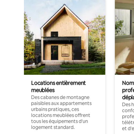
Locations entièrement
Noma
meublées
prof
dépl
Des cabanes de montagne
paisibles aux appartements
Des 
urbains pratiques, ces
confo
locations meublées offrent
profe
tous les équipements d'un
télét
logement standard.
et d'