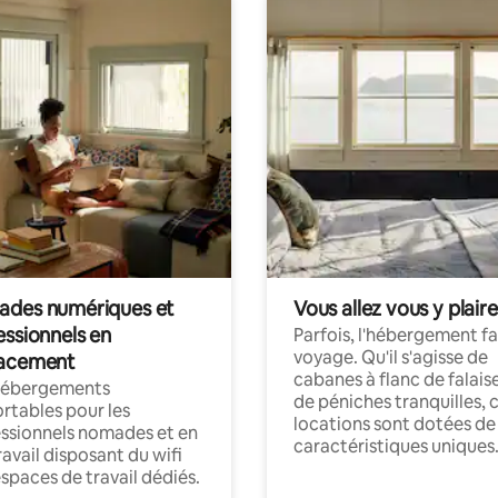
des numériques et
Vous allez vous y plaire
essionnels en
Parfois, l'hébergement fai
voyage. Qu'il s'agisse de
acement
cabanes à flanc de falais
hébergements
de péniches tranquilles, 
rtables pour les
locations sont dotées de
ssionnels nomades et en
caractéristiques uniques
ravail disposant du wifi
espaces de travail dédiés.