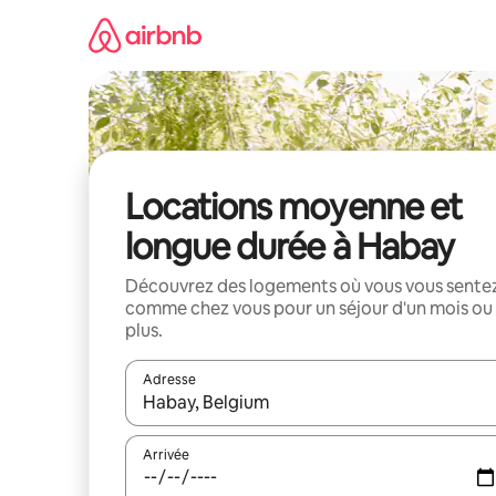
Aller
directement
au
contenu
Locations moyenne et
longue durée à Habay
Découvrez des logements où vous vous sente
comme chez vous pour un séjour d'un mois ou
plus.
Adresse
Lorsque les résultats s'affichent, utilisez les flèc
Arrivée