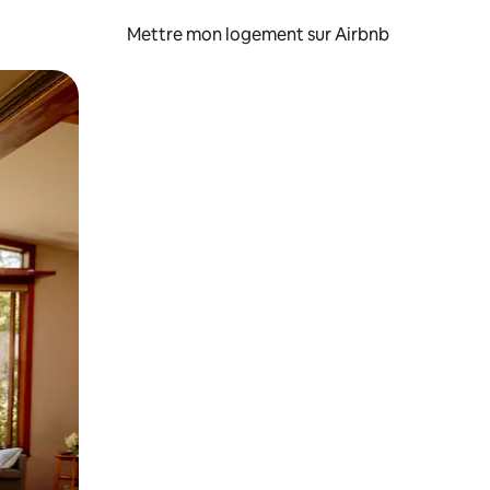
Mettre mon logement sur Airbnb
sant glisser.