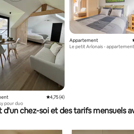
 la base de 132 commentaires : 4,88 sur 5
Appartement
Le petit Arlonais - appartement
40 m2
ment
Évaluation moyenne sur la base de 4 comme
4,75 (4)
sy pour duo
t d'un chez-soi et des tarifs mensuels 