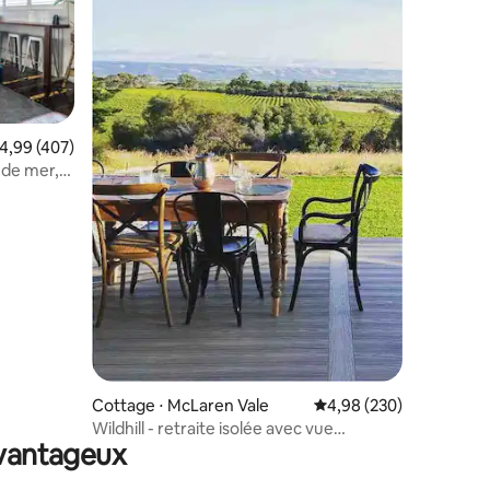
ntaires : 4,88 sur 5
valuation moyenne sur la base de 407 commentaires : 4,99 sur 5
4,99 (407)
 de mer,
Cottage ⋅ McLaren Vale
Évaluation moyenne sur
4,98 (230)
Wildhill - retraite isolée avec vue
avantageux
panoramique