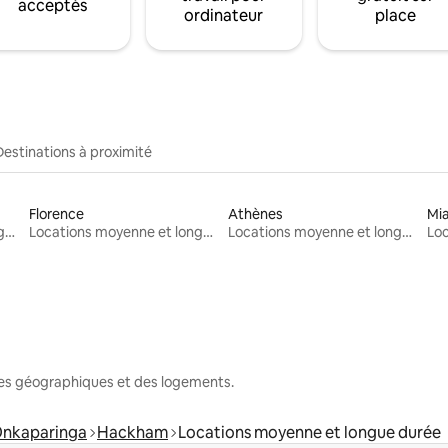
acceptés
ordinateur
place
Destinations à proximité
Florence
Athènes
Mi
Locations moyenne et longue durée
Locations moyenne et longue durée
Locations moyenne et longue durée
nes géographiques et des logements.
 Onkaparinga
Hackham
Locations moyenne et longue durée