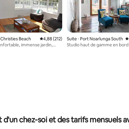
 Christies Beach
Évaluation moyenne sur la base de 212 comme
4,88 (212)
Suite ⋅ Port Noarlunga South
É
 la base de 112 commentaires : 4,89 sur 5
nfortable, immense jardin,
Studio haut de gamme en bord
plage
petit déjeuner, mer et vignes
t d'un chez-soi et des tarifs mensuels 