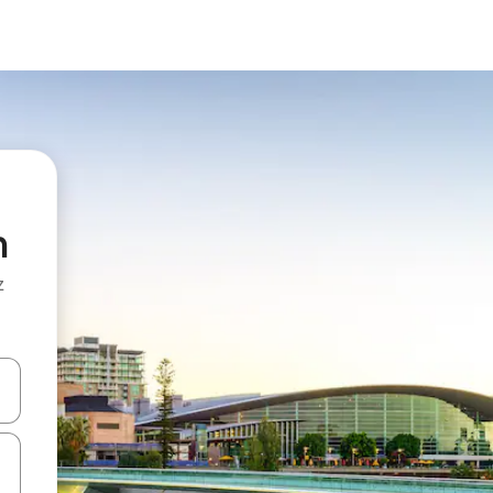
m
z
hes vers le haut et vers le bas pour les parcourir ou en appuyant et en fai