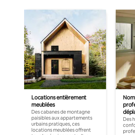
Locations entièrement
Noma
meublées
prof
dépl
Des cabanes de montagne
paisibles aux appartements
Des 
urbains pratiques, ces
confo
locations meublées offrent
profe