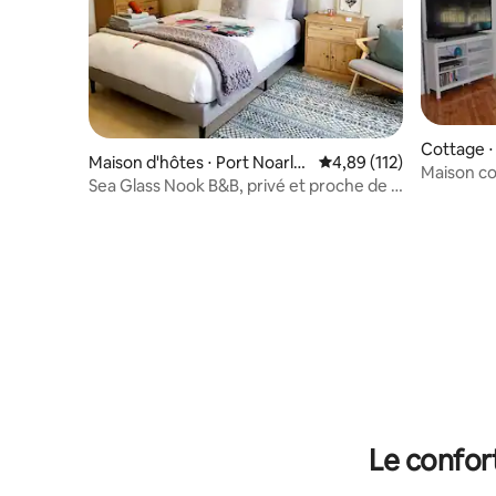
Cottage ⋅
Maison d'hôtes ⋅ Port Noarlu
Évaluation moyenne sur
4,89 (112)
Maison co
nga South
Sea Glass Nook B&B, privé et proche de la
superbe 
plage
Le confor