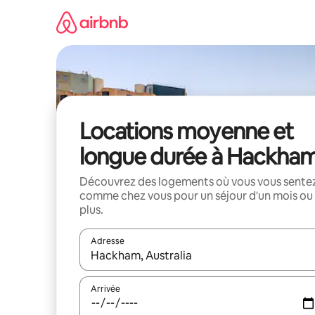
Aller
directement
au
contenu
Locations moyenne et
longue durée à Hackha
Découvrez des logements où vous vous sente
comme chez vous pour un séjour d'un mois ou
plus.
Adresse
Lorsque les résultats s'affichent, utilisez les flèc
Arrivée