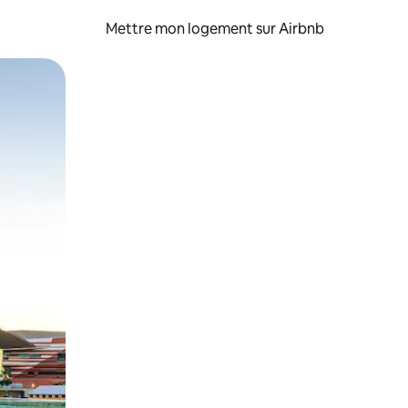
Mettre mon logement sur Airbnb
sant glisser.