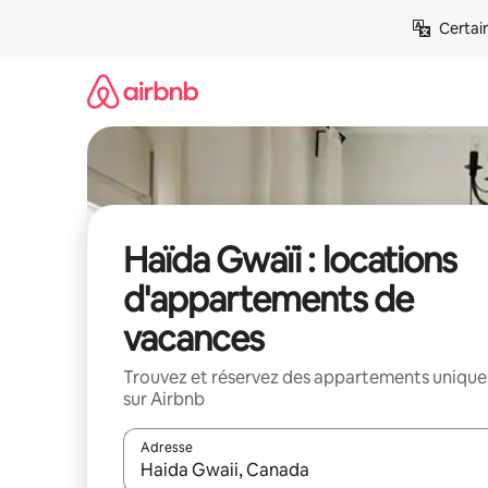
Aller
Certai
directement
au
contenu
Haïda Gwaïi : locations
d'appartements de
vacances
Trouvez et réservez des appartements unique
sur Airbnb
Adresse
Lorsque les résultats s'affichent, utilisez les flèc