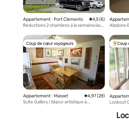
Appartement ⋅ Port Clements
Évaluation moyenne 
4,5 (6)
Apparteme
Réductions 2 chambres à la semaine/au
Abalone 
mois
Coup de cœur voyageurs
Coup 
Coup de cœur voyageurs
Coups de
Appartement ⋅ Masset
Évaluation moyenne sur
4,97 (29)
Apparteme
Suite Gallery | Séjour artistique à
Lookout G
quelques pas de l'océan
spectacul
Loc