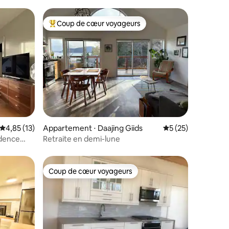
Coup de cœur voyageurs
Coups de cœur voyageurs les plus appréciés
ntaires : 4,98 sur 5
Évaluation moyenne sur la base de 13 commentaires : 4,85 sur 5
4,85 (13)
Appartement ⋅ Daajing Giids
Évaluation moyenne
5 (25)
idence
Retraite en demi-lune
Coup de cœur voyageurs
Coup de cœur voyageurs