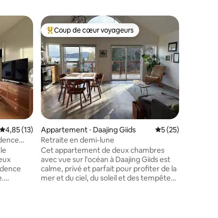
Coup de cœur voyageurs
Coup de
Coups de cœur voyageurs les plus appréciés
Coup de
Évaluation moyenne sur la base de 13 commentaires : 4,85 sur 5
4,85 (13)
Appartement ⋅ Daajing Giids
Évaluation moyenne
5 (25)
Appartem
idence
Retraite en demi-lune
Suite Oc
le
Cet appartement de deux chambres
Il s'agit
deux
avec vue sur l'océan à Daajing Giids est
juste au-
sidence
calme, privé et parfait pour profiter de la
Prince Ru
.
mer et du ciel, du soleil et des tempêtes
couchers 
us élevés
depuis le salon aéré ou la terrasse. Cette
chambre 
 unité
retraite moderne est située dans un lieu
comprend
 sur les
de magie sauvage, d'émerveillement et
cuisine e
taires : 4,98 sur 5
rez la
d'amour. Les enfants et les adultes
espace e