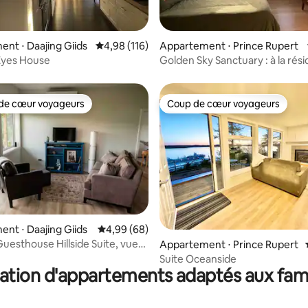
sur la base de 6 commentaires : 4,5 sur 5
nt ⋅ Daajing Giids
Évaluation moyenne sur la base de 116 comme
4,98 (116)
Appartement ⋅ Prince Rupert
Eyes House
Golden Sky Sanctuary : à la rés
Algonquin
de cœur voyageurs
Coup de cœur voyageurs
 cœur voyageurs les plus appréciés
Coup de cœur voyageurs
 la base de 29 commentaires : 4,97 sur 5
nt ⋅ Daajing Giids
Évaluation moyenne sur la base de 68 commen
4,99 (68)
uesthouse Hillside Suite, vue
Appartement ⋅ Prince Rupert
aire
Suite Oceanside
ation d'appartements adaptés aux fami