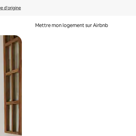
ue d'origine
Mettre mon logement sur Airbnb
sant glisser.