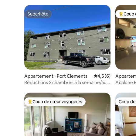
Superhôte
Coup 
Superhôte
Coups de
Appartement ⋅ Port Clements
Évaluation moyenne 
4,5 (6)
Apparteme
Réductions 2 chambres à la semaine/au
Abalone 
mois
Coup de cœur voyageurs
Coup de
Coups de cœur voyageurs les plus appréciés
Coup de