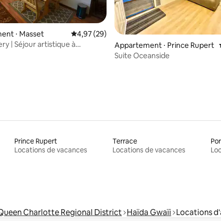
ent ⋅ Masset
Évaluation moyenne sur la base de 29 commen
4,97 (29)
 la base de 68 commentaires : 4,99 sur 5
ery | Séjour artistique à
Appartement ⋅ Prince Rupert
pas de l'océan
Suite Oceanside
Prince Rupert
Terrace
Por
Locations de vacances
Locations de vacances
Loc
ueen Charlotte Regional District
Haïda Gwaïi
Locations d