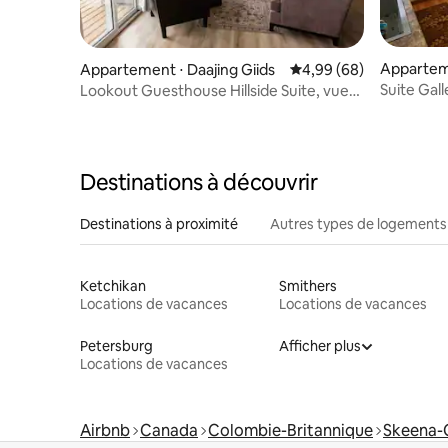
Appartem
Appartement ⋅ Daajing Giids
Évaluation moyenne sur
4,99 (68)
Suite Gall
Lookout Guesthouse Hillside Suite, vue
quelques 
spectaculaire
Destinations à découvrir
Destinations à proximité
Autres types de logements
Ketchikan
Smithers
Locations de vacances
Locations de vacances
Petersburg
Afficher plus
Locations de vacances
Airbnb
Canada
Colombie-Britannique
Skeena-Q