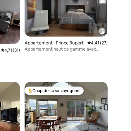
Appartement ⋅ Prince Rupert
Évaluation moyenne su
4,41 (27)
Appartement haut de gamme avec
ntaires : 4,43 sur 5
Évaluation moyenne sur la base de 31 commentaires : 4,71 sur 5
4,71 (31)
2 chambres, 2 salles de bain et cuisine
complète
Coup de cœur voyageurs
Coups de cœur voyageurs les plus appréciés