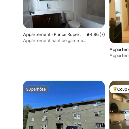
Appartement ⋅ Prince Rupert
Évaluation moyenne s
4,86 (7)
Appartement haut de gamme
2 chambres 2 salles de bain + bureau
Apparteme
blanchisserie gratuite
Appartem
cuisine c
Superhôte
Coup 
Superhôte
Coups de