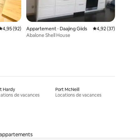
taires : 4,97 sur 5
Évaluation moyenne sur la base de 92 commentaires : 4,95 sur 5
4,95 (92)
Appartement ⋅ Daajing Giids
Évaluation moyenne su
4,92 (37)
Abalone Shell House
t Hardy
Port McNeill
ations de vacances
Locations de vacances
'appartements