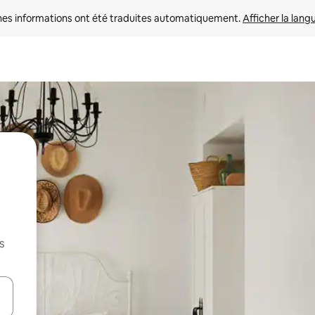
nes informations ont été traduites automatiquement. 
Afficher la lang
s
hes vers le haut et vers le bas pour les parcourir ou en appuyant et en fai