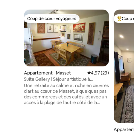
Coup de cœur voyageurs
Coup 
Coup de cœur voyageurs
Coups de
Appartement ⋅ Masset
Évaluation moyenne sur
4,97 (29)
Suite Gallery | Séjour artistique à
quelques pas de l'océan
Une retraite au calme et riche en œuvres
d'art au cœur de Masset, à quelques pas
des commerces et des cafés, et avec un
accès à la plage de l'autre côté de la
route. Cette suite privée récemment
rénovée dispose de sa propre entrée et
d'une place de stationnement, ce qui
vous offre à la fois commodité et
Apparteme
intimité. Il comprend une cuisine