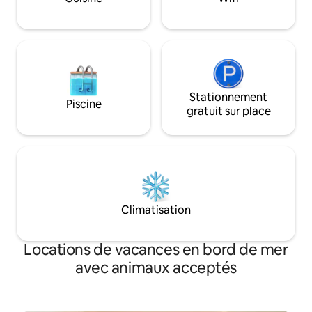
maison est adapté
destiné aux fêtes et n'autorise pas les
mariée et un mari
animaux. Malheureusement il n'y a pas
avant le mariage :)
d'accès aux personnes handicapées, car
la maison est incr
il n'y a pas d'ascenseur dans l'immeuble*
combinées le pay
extrêmement rar
Stationnement
Piscine
gratuit sur place
Climatisation
Locations de vacances en bord de mer
avec animaux acceptés