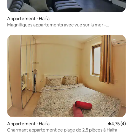
Appartement ⋅ Haifa
Magnifiques appartements avec vue sur la mer -
Appartement 22
Appartement ⋅ Haifa
Évaluation m
4,75 (4)
Charmant appartement de plage de 2,5 pièces à Haïfa