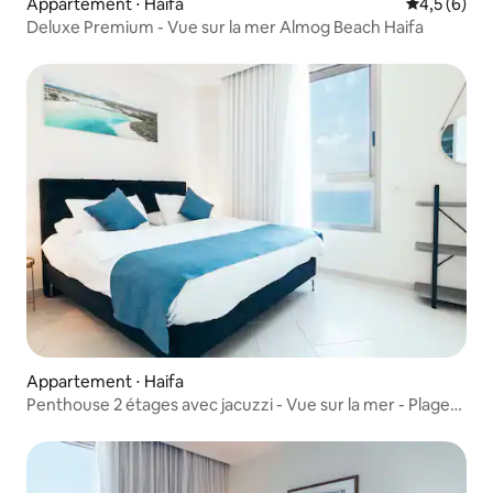
Appartement ⋅ Haifa
Évaluation 
4,5 (6)
Deluxe Premium - Vue sur la mer Almog Beach Haifa
Appartement ⋅ Haifa
Penthouse 2 étages avec jacuzzi - Vue sur la mer - Plage
d'Almog