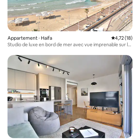
Appartement ⋅ Haifa
Évaluation mo
4,72 (18)
Studio de luxe en bord de mer avec vue imprenable sur la
mer