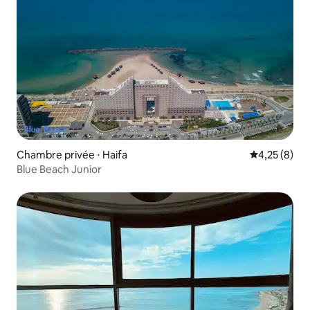
Chambre privée ⋅ Haifa
Évaluation m
4,25 (8)
Blue Beach Junior