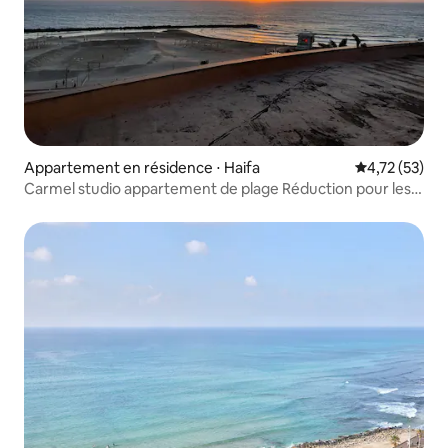
Appartement en résidence ⋅ Haifa
Évaluation mo
4,72 (53)
Carmel studio appartement de plage Réduction pour les
personnes évacuées