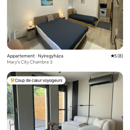
Appartement ⋅ Nyíregyháza
Évaluatio
5 (8)
Mary's City Chambre 3
Coup de cœur voyageurs
Coups de cœur voyageurs les plus appréciés