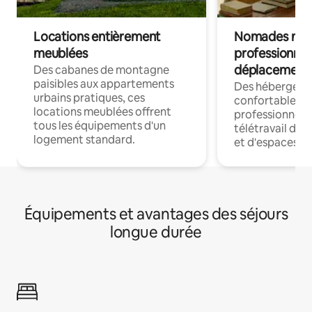
Locations entièrement
Nomades num
meublées
professionnel
déplacement
Des cabanes de montagne
paisibles aux appartements
Des hébergem
urbains pratiques, ces
confortables p
locations meublées offrent
professionnels
tous les équipements d'un
télétravail dis
logement standard.
et d'espaces de
Équipements et avantages des séjours
longue durée