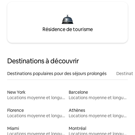
Résidence de tourisme
Destinations à découvrir
Destinations populaires pour des séjours prolongés
Destinati
New York
Barcelone
Locations moyenne et longue durée
Locations moyenne et longue durée
Florence
Athènes
Locations moyenne et longue durée
Locations moyenne et longue durée
Miami
Montréal
Locations moyenne et longue durée
Locations moyenne et longue durée