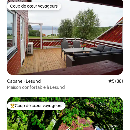
Coup de cœur voyageurs
Coup de cœur voyageurs
Cabane ⋅ Lesund
Évaluation
5 (38)
Maison confortable à Lesund
Coup de cœur voyageurs
Coups de cœur voyageurs les plus appréciés