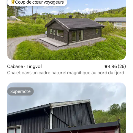
Coup de cœur voyageurs
Coups de cœur voyageurs les plus appréciés
Cabane ⋅ Tingvoll
Évaluation mo
4,96 (26)
Chalet dans un cadre naturel magnifique au bord du fjord
Superhôte
Superhôte