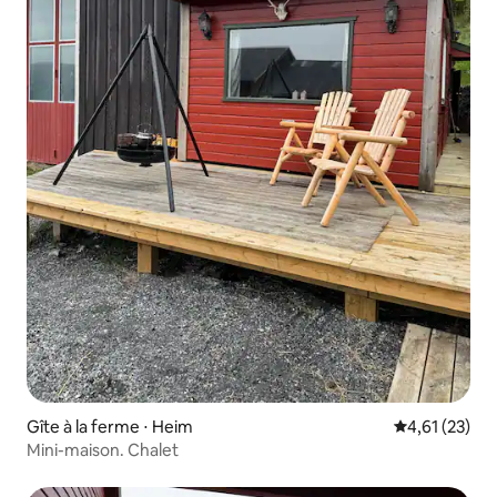
Gîte à la ferme ⋅ Heim
Évaluation mo
4,61 (23)
Mini-maison. Chalet