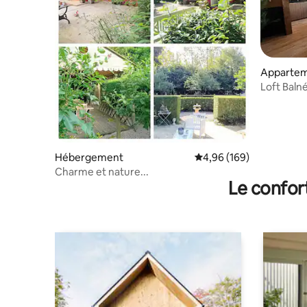
Apparte
Loft Balné
Hébergement
Évaluation moyenne sur 
4,96 (169)
Charme et nature...
Le confor