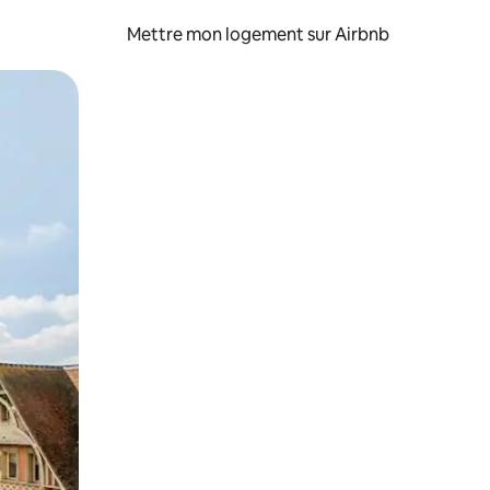
Mettre mon logement sur Airbnb
sant glisser.