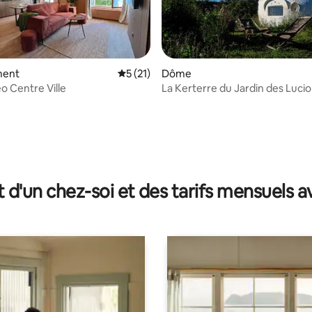
ment
Évaluation moyenne sur la base de 21 co
5 (21)
Dôme
o Centre Ville
La Kerterre du Jardin des Lucio
la base de 169 commentaires : 4,96 sur 5
t d'un chez-soi et des tarifs mensuels 