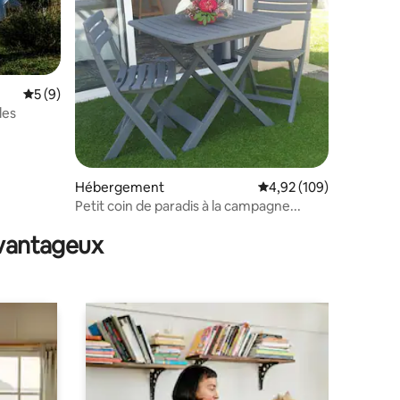
mmentaires : 5 sur 5
Évaluation moyenne sur la base de 9 commentaires : 5 sur 5
5 (9)
les
Hébergement
Évaluation moyenne sur
4,92 (109)
Petit coin de paradis à la campagne...
avantageux