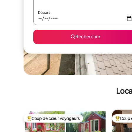
Départ
Rechercher
Loca
Coup de cœur voyageurs
Coup 
Coups de cœur voyageurs les plus appréciés
Coups de