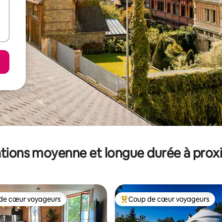
tions moyenne et longue durée à prox
de cœur voyageurs
Coup de cœur voyageurs
 cœur voyageurs les plus appréciés
Coups de cœur voyageurs les p