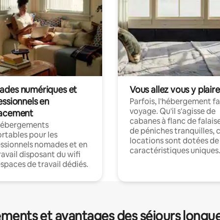
des numériques et
Vous allez vous y plaire
essionnels en
Parfois, l'hébergement fai
voyage. Qu'il s'agisse de
acement
cabanes à flanc de falais
hébergements
de péniches tranquilles, 
rtables pour les
locations sont dotées de
ssionnels nomades et en
caractéristiques uniques
ravail disposant du wifi
espaces de travail dédiés.
ments et avantages des séjours longu