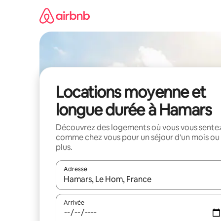
Aller
directement
au
contenu
Locations moyenne et
longue durée à Hamars
Découvrez des logements où vous vous sente
comme chez vous pour un séjour d'un mois ou
plus.
Adresse
Lorsque les résultats s'affichent, utilisez les flèc
Arrivée