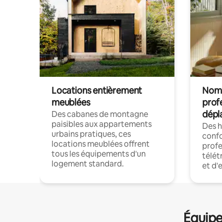
Locations entièrement
Noma
meublées
prof
dépl
Des cabanes de montagne
paisibles aux appartements
Des 
urbains pratiques, ces
confo
locations meublées offrent
profe
tous les équipements d'un
télét
logement standard.
et d'
Équipe