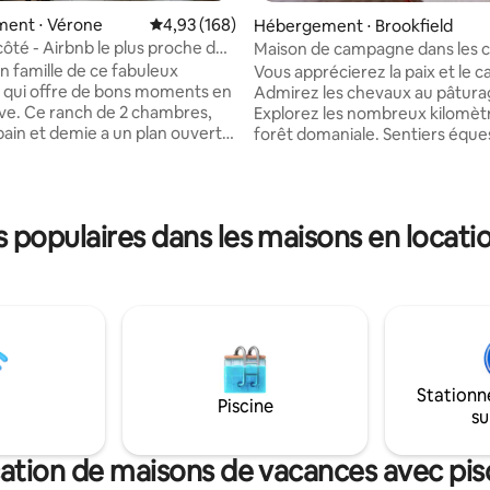
sur la base de 113 commentaires : 5 sur 5
ent ⋅ Vérone
Évaluation moyenne sur la base de 168 commen
4,93 (168)
Hébergement ⋅ Brookfield
côté - Airbnb le plus proche du
Maison de campagne dans les co
paisibles
n famille de ce fabuleux
Vous apprécierez la paix et le ca
 qui offre de bons moments en
Admirez les chevaux au pâtura
ve. Ce ranch de 2 chambres,
Explorez les nombreux kilomèt
 bain et demie a un plan ouvert
forêt domaniale. Sentiers éque
isine, le coin repas et le séjour
de randonnée juste en bas de la
ts les uns sur les autres. La
connexion avec la nature. Pren
rincipale est immense avec un
temps de profiter de la balanço
ize nouvellement installé, un
jardin de fleurs ce printemps et
populaires dans les maisons en locati
une chaise confortable. La
Détendez-vous, regardez et éc
ain principale dispose d'une
nombreux oiseaux ici. Il y a une
ec siège, pas de baignoire. La
complète pour cuisiner les rep
ain principale est également
œufs biologiques sont dans le
e depuis le couloir. La deuxième
réfrigérateur pour que vous pu
ispose de 2 lits jumeaux. Le
profiter parmi nos poules élev
 séjour dispose également
plein air. Proche de
igogne.
Colgate/Morrisville/Hamilton C
Stationn
Piscine
su
ation de maisons de vacances avec pis