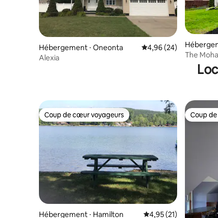
Hébergem
Hébergement ⋅ Oneonta
Évaluation moyenne sur
4,96 (24)
The Mohaw
Alexia
chauffée
Loc
Coup de cœur voyageurs
Coup de
Coup de cœur voyageurs
Coup de
Hébergement ⋅ Hamilton
Évaluation moyenne su
4,95 (21)