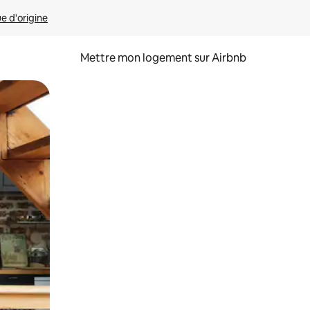
ue d'origine
Mettre mon logement sur Airbnb
sant glisser.