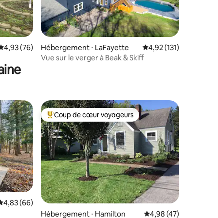
ntaires : 4,95 sur 5
Évaluation moyenne sur la base de 76 commentaires : 4,93 sur 5
4,93 (76)
Hébergement ⋅ LaFayette
Évaluation moyenne sur
4,92 (131)
Vue sur le verger à Beak & Skiff
aine
Coup de cœur voyageurs
Coups de cœur voyageurs les plus appréciés
Évaluation moyenne sur la base de 66 commentaires : 4,83 sur 5
4,83 (66)
Hébergement ⋅ Hamilton
Évaluation moyenne su
4,98 (47)