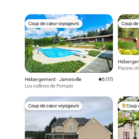
Coup de cœur voyageurs
Coup de
Coup de cœur voyageurs
Coup de
Hébergem
Piscine c
panoramiq
Hébergement ⋅ Jamesville
Évaluation moyenne
5 (17)
12 person
Les collines de Pompéi
pelouse
Coup de cœur voyageurs
Coup 
Coup de cœur voyageurs
Coups de