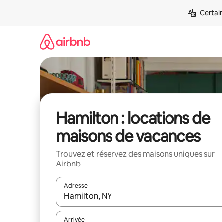
Aller
Certai
directement
au
contenu
Hamilton : locations de
maisons de vacances
Trouvez et réservez des maisons uniques sur
Airbnb
Adresse
Lorsque les résultats s'affichent, utilisez les flèc
Arrivée