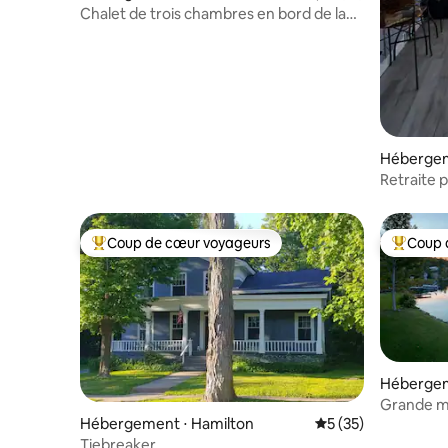
Chalet de trois chambres en bord de lac
près de Colgate
Hébergem
Retraite 
Coup de cœur voyageurs
Coup 
Coups de cœur voyageurs les plus appréciés
Coups de
Hébergeme
Grande ma
Hébergement ⋅ Hamilton
Évaluation moyenne
5 (35)
de toutes 
Tiebreaker