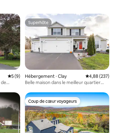
Superhôte
Superhôte
taires : 4,89 sur 5
Évaluation moyenne sur la base de 9 commentaires : 5 sur 5
5 (9)
Hébergement ⋅ Clay
Évaluation moyenne sur
4,88 (237)
e de
Belle maison dans le meilleur quartier
pour séjourner !
Coup de cœur voyageurs
Coup de cœur voyageurs