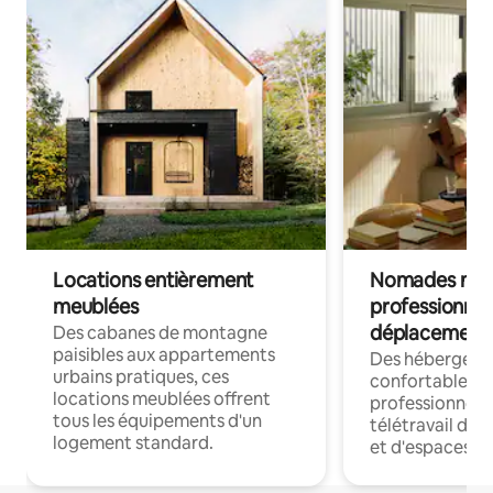
Locations entièrement
Nomades num
meublées
professionnel
déplacement
Des cabanes de montagne
paisibles aux appartements
Des hébergem
urbains pratiques, ces
confortables p
locations meublées offrent
professionnels
tous les équipements d'un
télétravail dis
logement standard.
et d'espaces de