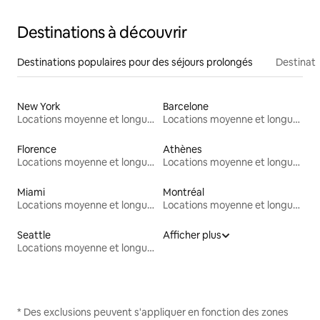
Destinations à découvrir
Destinations populaires pour des séjours prolongés
Destinati
New York
Barcelone
Locations moyenne et longue durée
Locations moyenne et longue durée
Florence
Athènes
Locations moyenne et longue durée
Locations moyenne et longue durée
Miami
Montréal
Locations moyenne et longue durée
Locations moyenne et longue durée
Seattle
Afficher plus
Locations moyenne et longue durée
* Des exclusions peuvent s'appliquer en fonction des zones