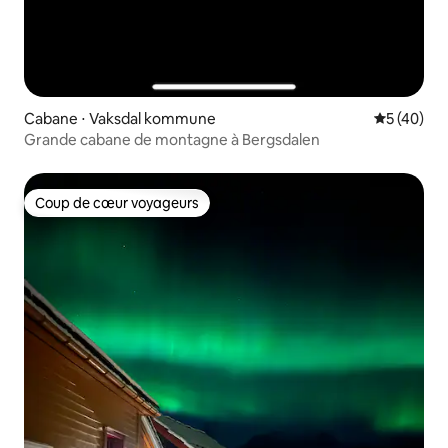
Cabane ⋅ Vaksdal kommune
Évaluation
5 (40)
Grande cabane de montagne à Bergsdalen
Coup de cœur voyageurs
Coup de cœur voyageurs