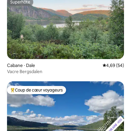
Superhôte
Superhôte
Cabane ⋅ Dale
Évaluation mo
4,69 (54)
Vacre Bergsdalen
Coup de cœur voyageurs
Coups de cœur voyageurs les plus appréciés