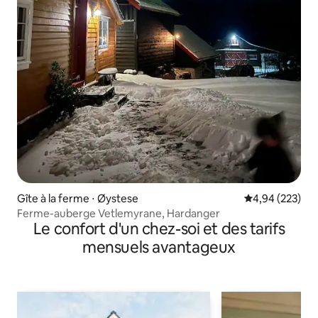
Gîte à la ferme ⋅ Øystese
Évaluation moy
4,94 (223)
Ferme-auberge Vetlemyrane, Hardanger
Le confort d'un chez-soi et des tarifs
mensuels avantageux