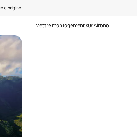
ue d'origine
Mettre mon logement sur Airbnb
sant glisser.