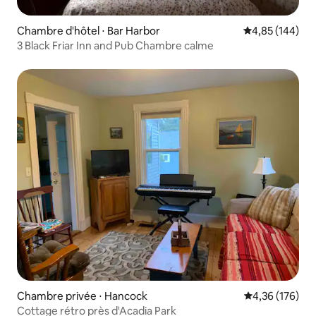
Chambre d'hôtel ⋅ Bar Harbor
Évaluation moy
4,85 (144)
3 Black Friar Inn and Pub Chambre calme
Chambre privée ⋅ Hancock
Évaluation moy
4,36 (176)
Cottage rétro près d'Acadia Park