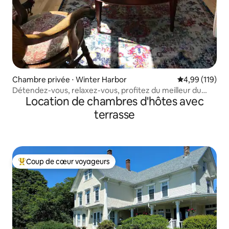
Chambre privée ⋅ Winter Harbor
Évaluation moy
4,99 (119)
Détendez-vous, relaxez-vous, profitez du meilleur du
Location de chambres d'hôtes avec
Maine au « Crow's Rest »
terrasse
Coup de cœur voyageurs
Coups de cœur voyageurs les plus appréciés