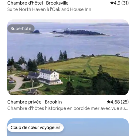
Chambre d'hôtel ⋅ Brooksville
Évaluation m
4,9 (31)
Suite North Haven à l'Oakland House Inn
Superhôte
Superhôte
Chambre privée ⋅ Brooklin
Évaluation mo
4,68 (25)
Chambre d'hôtes historique en bord de mer avec vue sur
l'océan/accès 201
Coup de cœur voyageurs
Coup de cœur voyageurs