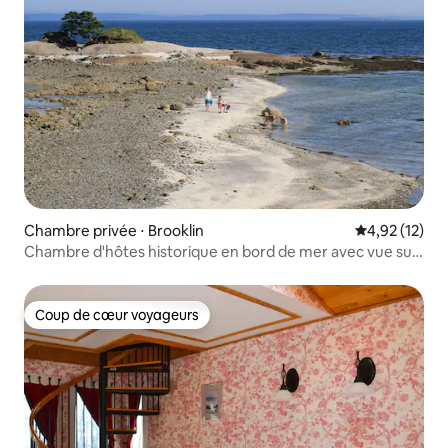
Chambre privée ⋅ Brooklin
Évaluation mo
4,92 (12)
Chambre d'hôtes historique en bord de mer avec vue sur
l'océan/accès 303
Coup de cœur voyageurs
Coup de cœur voyageurs