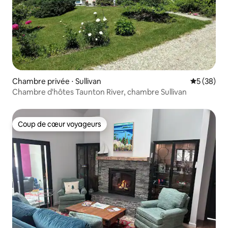
Chambre privée ⋅ Sullivan
Évaluation
5 (38)
Chambre d'hôtes Taunton River, chambre Sullivan
Coup de cœur voyageurs
Coup de cœur voyageurs