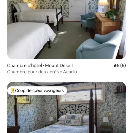
Chambre d'hôtel ⋅ Mount Desert
Évaluatio
5 (6)
Chambre pour deux près d'Acadia
Coup de cœur voyageurs
Coups de cœur voyageurs les plus appréciés