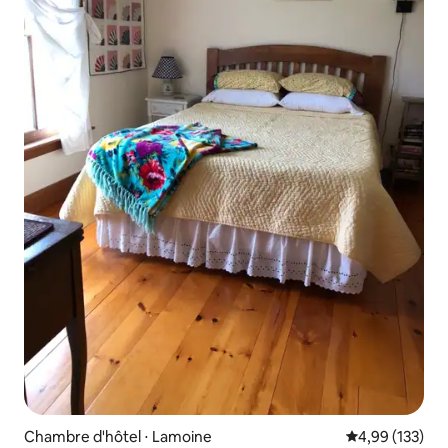
Chambre d'hôtel ⋅ Lamoine
Évaluation moy
4,99 (133)