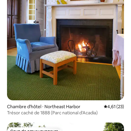
Chambre d'hôtel ⋅ Northeast Harbor
Évaluation mo
4,61 (23)
Trésor caché de 1888 (Parc national d'Acadia)