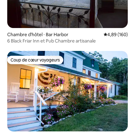
Chambre d'hôtel ⋅ Bar Harbor
Évaluation moy
4,89 (160)
6 Black Friar Inn et Pub Chambre artisanale
Coup de cœur voyageurs
Coup de cœur voyageurs