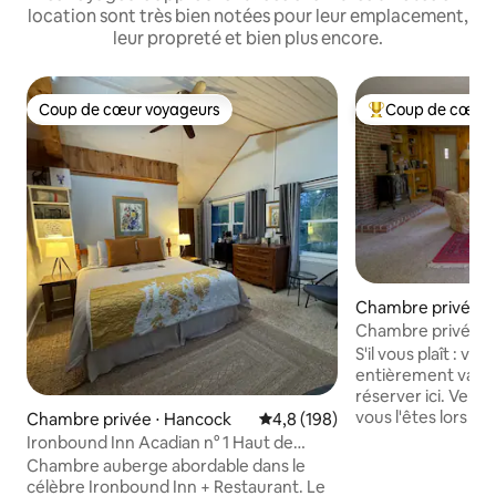
location sont très bien notées pour leur emplacement,
leur propreté et bien plus encore.
Coup de cœur voyageurs
Coup de cœur 
Coup de cœur voyageurs
Coups de cœur vo
Chambre privée ⋅
Harbor
Chambre privée et s
des Monts Désert
S'il vous plaît : vo
entièrement vacc
réserver ici. Veui
vous l'êtes lors 
Chambre privée ⋅ Hancock
Évaluation moyenne sur la base
4,8 (198)
réservation. Cela 
Ironbound Inn Acadian n° 1 Haut de
les réservations d
gamme. Près d'Acadia.
Chambre auberge abordable dans le
vôtre. Merci, Carol Vous visitez l'île d
célèbre Ironbound Inn + Restaurant. Le