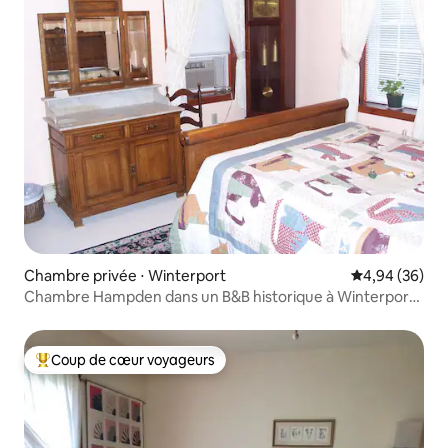
Chambre privée ⋅ Winterport
Évaluation mo
4,94 (36)
Chambre Hampden dans un B&B historique à Winterport,
ME
Coup de cœur voyageurs
Coups de cœur voyageurs les plus appréciés