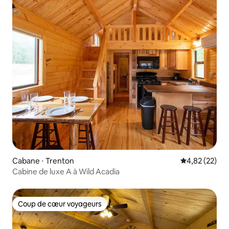
Cabane ⋅ Trenton
Évaluation mo
4,82 (22)
Cabine de luxe A à Wild Acadia
Coup de cœur voyageurs
Coup de cœur voyageurs