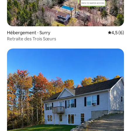
Hébergement ⋅ Surry
Évaluation 
4,5 (6)
Retraite des Trois Sœurs