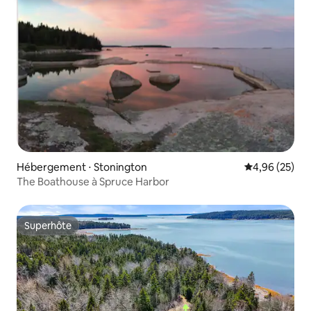
Hébergement ⋅ Stonington
Évaluation mo
4,96 (25)
The Boathouse à Spruce Harbor
Superhôte
Superhôte