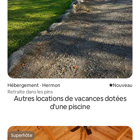
Hébergement ⋅ Hermon
Nouvel hébe
Nouveau
Retraite dans les pins
Autres locations de vacances dotées
d'une piscine
Superhôte
Superhôte