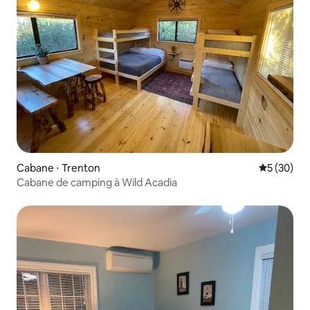
Cabane ⋅ Trenton
Évaluation
5 (30)
Cabane de camping à Wild Acadia