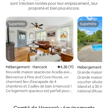
sont très bien notées pour leur emplacement, leur
propreté et bien plus encore.
Superhôte
Superhôte
Superhôte
Superhôte
Hébergement ⋅ Hancock
Évaluation moyenne sur la base
4,36 (11)
Hébergement ⋅ T
Nouvelle maison spacieuse Acadia avec
Grande maison MD
piscine !
parfaite pour les g
Bienvenue à Pine and Cove House, un
Grande maison de
charmant lieu d'escapade de 4
coucher située à 
chambres et 2 salles de bain à Hancock !
Island et à 30 min 
Ce logement spacieux est parfait pour
national d'Acadia 
une famille élargie ou un groupe d'amis à
Des tonnes d'activi
la recherche d'une expérience
compris la randonn
ensemble mais séparée. La maison
le kayak, le canoë