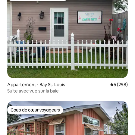
Appartement ⋅ Bay St. Louis
Évaluation 
5 (298)
Suite avec vue sur la baie
Coup de cœur voyageurs
Coup de cœur voyageurs