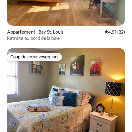
Appartement ⋅ Bay St. Louis
Évaluation mo
4,91 (32)
Retraite au bord de la baie
Coup de cœur voyageurs
Coup de cœur voyageurs