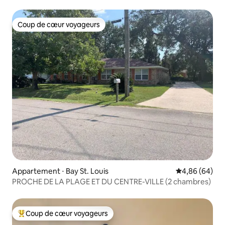
Coup de cœur voyageurs
Coup de cœur voyageurs
Appartement ⋅ Bay St. Louis
Évaluation mo
4,86 (64)
PROCHE DE LA PLAGE ET DU CENTRE-VILLE (2 chambres)
Coup de cœur voyageurs
Coups de cœur voyageurs les plus appréciés