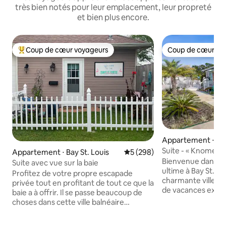
très bien notés pour leur emplacement, leur propreté
et bien plus encore.
Coup de cœur voyageurs
Coup de cœur vo
Coups de cœur voyageurs les plus appréciés
Coup de cœur vo
Appartement ⋅ Bay
Suite - « Knome D
Appartement ⋅ Bay St. Louis
Évaluation moyenne sur la ba
5 (298)
commune
Bienvenue dans vo
Suite avec vue sur la baie
ultime à Bay St. L
Profitez de votre propre escapade
charmante ville cô
privée tout en profitant de tout ce que la
de vacances excep
baie a à offrir. Il se passe beaucoup de
mélange d'opulen
choses dans cette ville balnéaire
🏊‍♀️ Une piscine é
artistique, et la Sweet Suite in the Bay
baignades rafraîchissante
offre un endroit pour se détendre, se