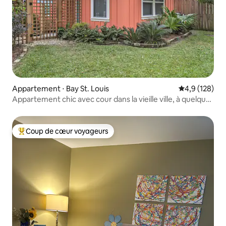
Appartement ⋅ Bay St. Louis
Évaluation mo
4,9 (128)
Appartement chic avec cour dans la vieille ville, à quelques
pas de la plage
Coup de cœur voyageurs
Coups de cœur voyageurs les plus appréciés