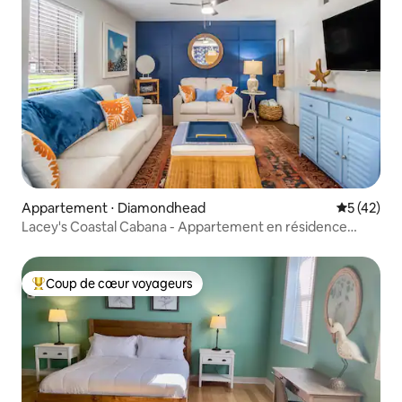
Appartement ⋅ Diamondhead
Évaluation
5 (42)
Lacey's Coastal Cabana - Appartement en résidence
charmant et calme
Coup de cœur voyageurs
Coups de cœur voyageurs les plus appréciés