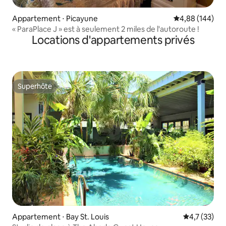
Appartement ⋅ Picayune
Évaluation moy
4,88 (144)
« ParaPlace J » est à seulement 2 miles de l'autoroute !
Locations d'appartements privés
Superhôte
Superhôte
Appartement ⋅ Bay St. Louis
Évaluation m
4,7 (33)