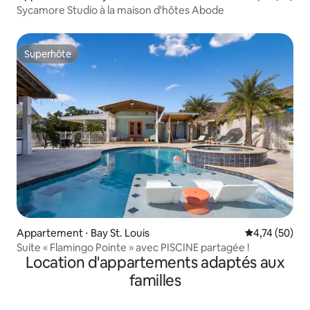
Sycamore Studio à la maison d'hôtes Abode
Superhôte
Superhôte
Appartement ⋅ Bay St. Louis
Évaluation mo
4,74 (50)
Suite « Flamingo Pointe » avec PISCINE partagée !
Location d'appartements adaptés aux
familles