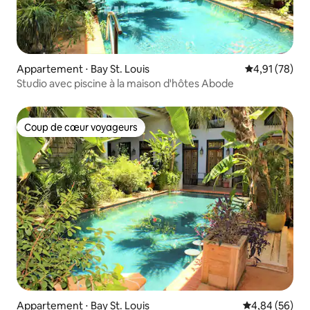
Appartement ⋅ Bay St. Louis
Évaluation mo
4,91 (78)
Studio avec piscine à la maison d'hôtes Abode
Coup de cœur voyageurs
Coup de cœur voyageurs
Appartement ⋅ Bay St. Louis
Évaluation mo
4,84 (56)