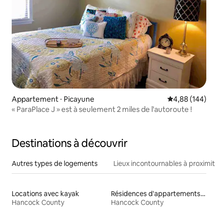
Appartement ⋅ Picayune
Évaluation moy
4,88 (144)
« ParaPlace J » est à seulement 2 miles de l'autoroute !
Destinations à découvrir
Autres types de logements
Lieux incontournables à proximit
Locations avec kayak
Résidences d'appartements en location
Hancock County
Hancock County