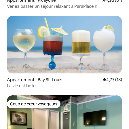
Appartement ⋅ Picayune
Évaluation mo
4,95 (81)
Venez passer un séjour relaxant à ParaPlace K !
Appartement ⋅ Bay St. Louis
Évaluation mo
4,77 (13)
La vie est belle
Coup de cœur voyageurs
Coup de cœur voyageurs