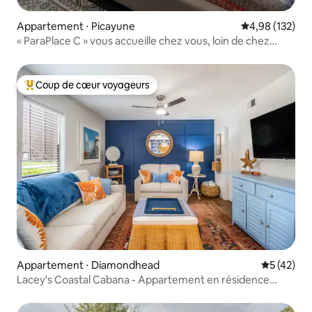
Appartement ⋅ Picayune
Évaluation moy
4,98 (132)
« ParaPlace C » vous accueille chez vous, loin de chez
vous !
Coup de cœur voyageurs
Coups de cœur voyageurs les plus appréciés
Appartement ⋅ Diamondhead
Évaluation
5 (42)
Lacey's Coastal Cabana - Appartement en résidence
charmant et calme