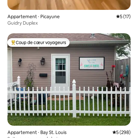
Appartement ⋅ Picayune
Évaluation
5 (17)
Guidry Duplex
Coup de cœur voyageurs
Coups de cœur voyageurs les plus appréciés
Appartement ⋅ Bay St. Louis
Évaluation 
5 (298)