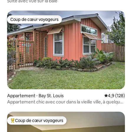
Suite avec vue sur la baie
Coup de cœur voyageurs
Coup de cœur voyageurs
Appartement ⋅ Bay St. Louis
Évaluation mo
4,9 (128)
Appartement chic avec cour dans la vieille ville, à quelques
pas de la plage
Coup de cœur voyageurs
Coups de cœur voyageurs les plus appréciés