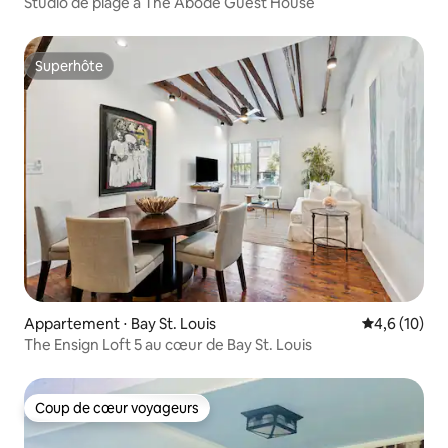
Studio de plage à The Abode Guest House
Superhôte
Superhôte
Appartement ⋅ Bay St. Louis
Évaluation m
4,6 (10)
The Ensign Loft 5 au cœur de Bay St. Louis
Coup de cœur voyageurs
Coup de cœur voyageurs