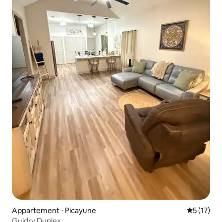
Appartement ⋅ Picayune
Évaluation
5 (17)
Guidry Duplex