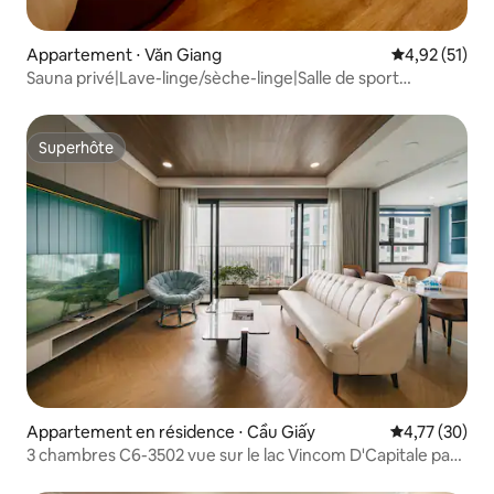
Appartement ⋅ Văn Giang
Évaluation mo
4,92 (51)
Sauna privé|Lave-linge/sèche-linge|Salle de sport
gratuite|Cuisine entièrement équipée
Superhôte
Superhôte
Appartement en résidence ⋅ Cầu Giấy
Évaluation mo
4,77 (30)
3 chambres C6-3502 vue sur le lac Vincom D'Capitale par
Linh