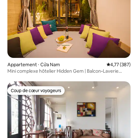
Appartement ⋅ Cửa Nam
Évaluation moy
4,77 (387)
Mini complexe hôtelier Hidden Gem | Balcon•Laverie
gratuite
Coup de cœur voyageurs
Coup de cœur voyageurs