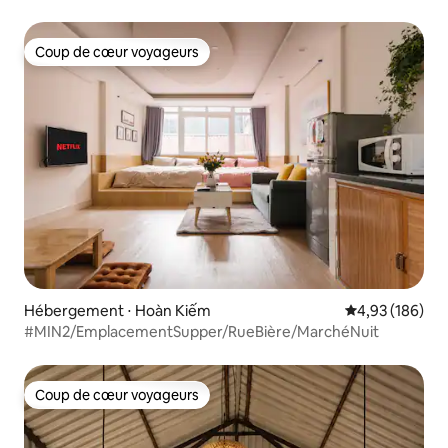
Coup de cœur voyageurs
Coup de cœur voyageurs
Hébergement ⋅ Hoàn Kiếm
Évaluation moy
4,93 (186)
#MIN2/EmplacementSupper/RueBière/MarchéNuit
Coup de cœur voyageurs
Coup de cœur voyageurs