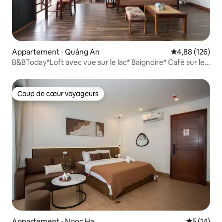
Appartement ⋅ Quảng An
Évaluation moy
4,88 (126)
B&BToday*Loft avec vue sur le lac* Baignoire* Café sur le
toit
Coup de cœur voyageurs
Coup de cœur voyageurs
Appartement ⋅ Ngoc Ha
Évaluation
5 (14)