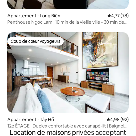
Appartement ⋅ Long Biên
Évaluation mo
4,77 (78)
Penthouse Ngoc Lam [10 min de la vieille ville - 30 min de
l'aéroport]
Coup de cœur voyageurs
Coup de cœur voyageurs
Appartement ⋅ Tây Hồ
Évaluation mo
4,98 (92)
12e ÉTAGE | Duplex confortable avec canapé-lit | Baignoire
Location de maisons privées acceptant
| Netflix