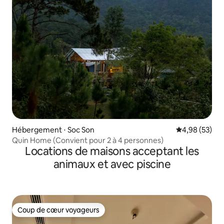
Hébergement ⋅ Soc Son
Évaluation mo
4,98 (53)
Quin Home (Convient pour 2 à 4 personnes)
Locations de maisons acceptant les
animaux et avec piscine
Coup de cœur voyageurs
Coup de cœur voyageurs