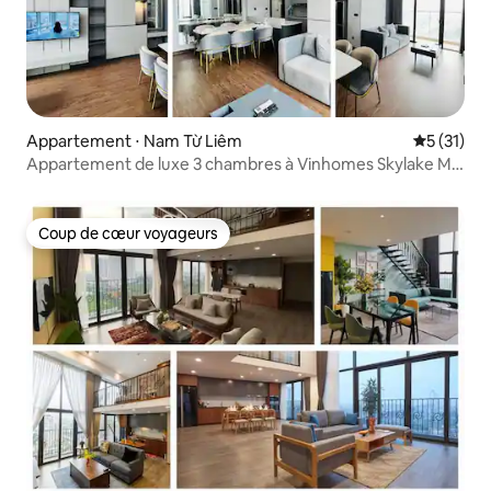
Appartement ⋅ Nam Từ Liêm
Évaluation
5 (31)
Appartement de luxe 3 chambres à Vinhomes Skylake My
Dinh
Coup de cœur voyageurs
Coup de cœur voyageurs