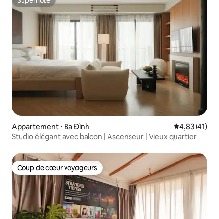
Superhôte
Superhôte
Appartement ⋅ Ba Đình
Évaluation mo
4,83 (41)
Studio élégant avec balcon | Ascenseur | Vieux quartier
Coup de cœur voyageurs
Coup de cœur voyageurs