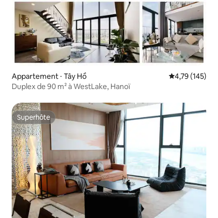
Appartement ⋅ Tây Hồ
Évaluation moy
4,79 (145)
Duplex de 90 m² à WestLake, Hanoï
Superhôte
Superhôte