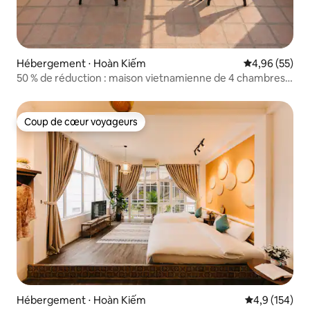
Hébergement ⋅ Hoàn Kiếm
Évaluation mo
4,96 (55)
50 % de réduction : maison vietnamienne de 4 chambres
avec vue emblématique sur Train Street*
Coup de cœur voyageurs
Coup de cœur voyageurs
Hébergement ⋅ Hoàn Kiếm
Évaluation mo
4,9 (154)