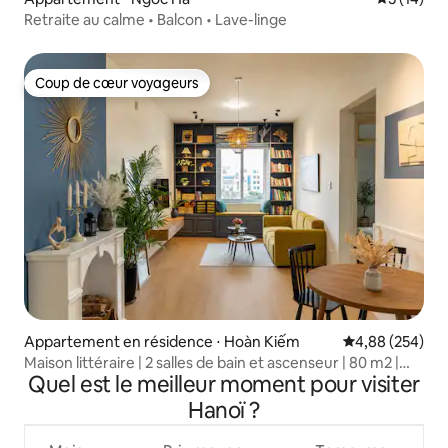
Retraite au calme • Balcon • Lave-linge
Coup de cœur voyageurs
Coup de cœur voyageurs
Appartement en résidence ⋅ Hoàn Kiếm
Évaluation moy
4,88 (254)
Maison littéraire | 2 salles de bain et ascenseur | 80 m2 |
Quel est le meilleur moment pour visiter
Central Lake
Hanoï ?