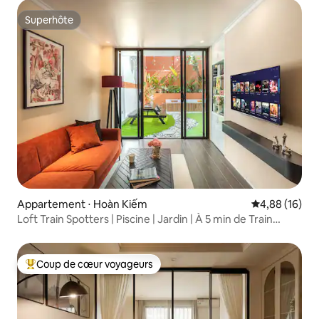
Superhôte
Superhôte
Appartement ⋅ Hoàn Kiếm
Évaluation mo
4,88 (16)
Loft Train Spotters | Piscine | Jardin | À 5 min de Train
Street
Coup de cœur voyageurs
Coups de cœur voyageurs les plus appréciés