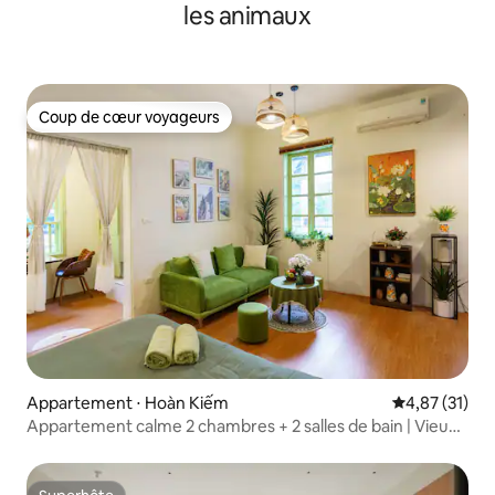
les animaux
Coup de cœur voyageurs
Coup de cœur voyageurs
Appartement ⋅ Hoàn Kiếm
Évaluation mo
4,87 (31)
Appartement calme 2 chambres + 2 salles de bain | Vieux
quartier | Parking GRATUIT | Lave-linge