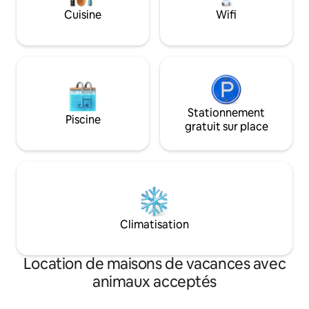
Service de navette aéroport (avec frais)
N'hésitez pas à no
- Carte SIM à vendre
Cuisine
Wifi
avez des question
Stationnement
Piscine
gratuit sur place
Climatisation
Location de maisons de vacances avec
animaux acceptés