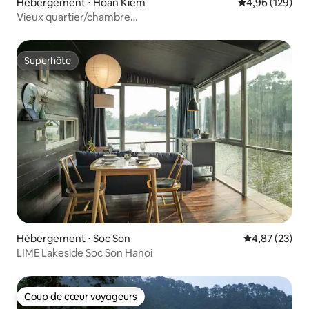
Hébergement ⋅ Hoàn Kiếm
Évaluation moy
4,96 (129)
Vieux quartier/chambre
familiale/ascenseur/cuisine/machine à laver gratuite 2
Superhôte
Superhôte
Hébergement ⋅ Soc Son
Évaluation mo
4,87 (23)
LIME Lakeside Soc Son Hanoi
Coup de cœur voyageurs
Coup de cœur voyageurs