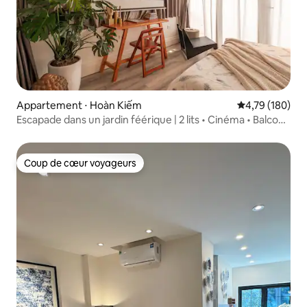
Appartement ⋅ Hoàn Kiếm
Évaluation moy
4,79 (180)
Escapade dans un jardin féérique | 2 lits • Cinéma • Balcon
confortable
Coup de cœur voyageurs
Coup de cœur voyageurs