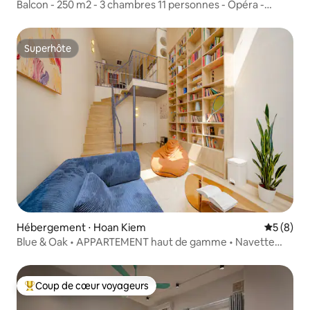
Balcon - 250 m2 - 3 chambres 11 personnes - Opéra -
baignoire
Superhôte
Superhôte
Hébergement ⋅ Hoan Kiem
Évaluatio
5 (8)
Blue & Oak • APPARTEMENT haut de gamme • Navette
depuis l'aéroport • Rue Beer
Coup de cœur voyageurs
Coups de cœur voyageurs les plus appréciés