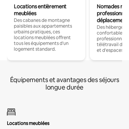
Locations entièrement
Nomades num
meublées
professionnel
déplacement
Des cabanes de montagne
paisibles aux appartements
Des hébergem
urbains pratiques, ces
confortables p
locations meublées offrent
professionnels
tous les équipements d'un
télétravail dis
logement standard.
et d'espaces de
Équipements et avantages des séjours
longue durée
Locations meublées