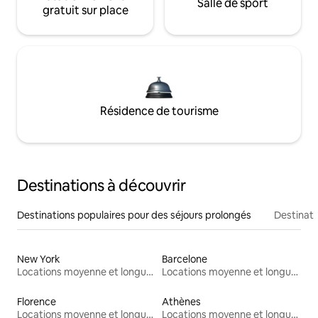
Salle de sport
gratuit sur place
Résidence de tourisme
Destinations à découvrir
Destinations populaires pour des séjours prolongés
Destinati
New York
Barcelone
Locations moyenne et longue durée
Locations moyenne et longue durée
Florence
Athènes
Locations moyenne et longue durée
Locations moyenne et longue durée