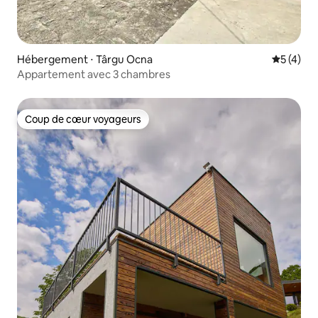
Hébergement ⋅ Târgu Ocna
Évaluatio
5 (4)
Appartement avec 3 chambres
Coup de cœur voyageurs
Coup de cœur voyageurs