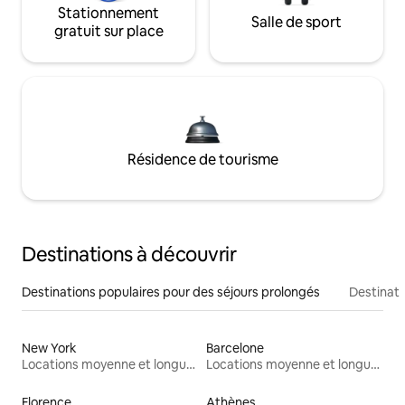
Stationnement
Salle de sport
gratuit sur place
Résidence de tourisme
Destinations à découvrir
Destinations populaires pour des séjours prolongés
Destinati
New York
Barcelone
Locations moyenne et longue durée
Locations moyenne et longue durée
Florence
Athènes