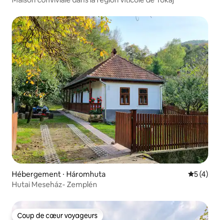
Hébergement ⋅ Háromhuta
Évaluatio
5 (4)
Hutai Meseház- Zemplén
Coup de cœur voyageurs
Coup de cœur voyageurs