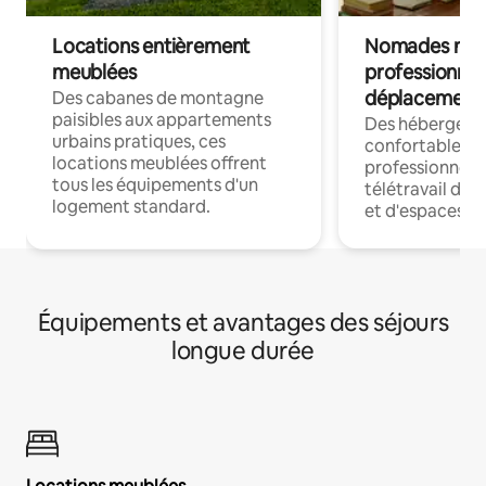
Locations entièrement
Nomades num
meublées
professionnel
déplacement
Des cabanes de montagne
paisibles aux appartements
Des hébergem
urbains pratiques, ces
confortables p
locations meublées offrent
professionnels
tous les équipements d'un
télétravail dis
logement standard.
et d'espaces de
Équipements et avantages des séjours
longue durée