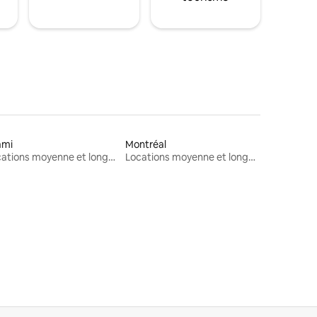
ami
Montréal
Locations moyenne et longue durée
Locations moyenne et longue durée