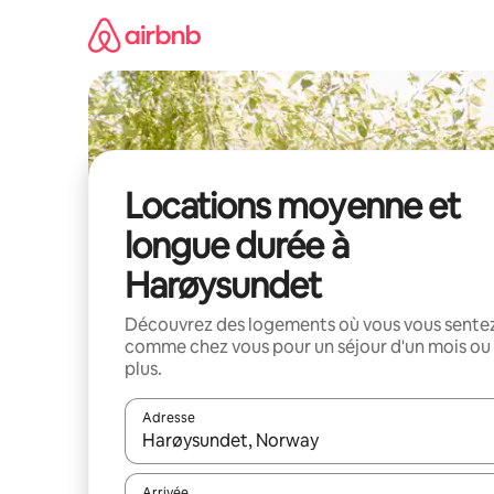
Aller
directement
au
contenu
Locations moyenne et
longue durée à
Harøysundet
Découvrez des logements où vous vous sente
comme chez vous pour un séjour d'un mois ou
plus.
Adresse
Lorsque les résultats s'affichent, utilisez les flèc
Arrivée