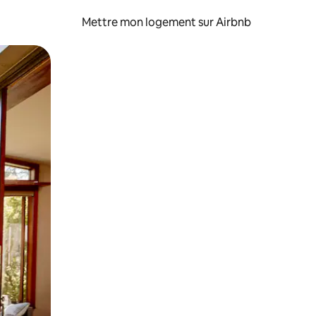
Mettre mon logement sur Airbnb
sant glisser.