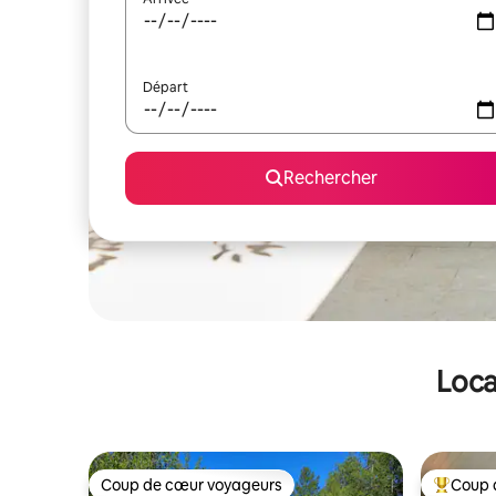
Départ
Rechercher
Loca
Coup de cœur voyageurs
Coup 
Coup de cœur voyageurs
Coups de