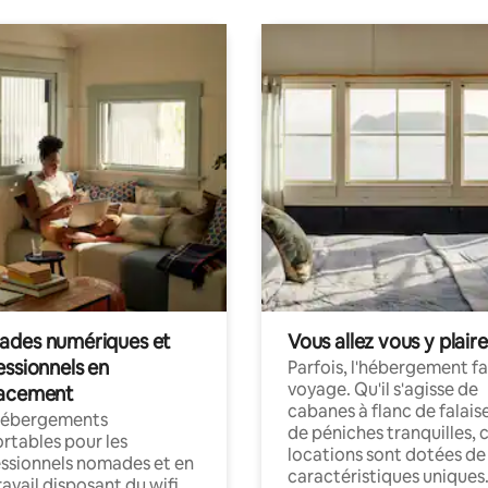
des numériques et
Vous allez vous y plaire
essionnels en
Parfois, l'hébergement fai
voyage. Qu'il s'agisse de
acement
cabanes à flanc de falais
hébergements
de péniches tranquilles, 
rtables pour les
locations sont dotées de
ssionnels nomades et en
caractéristiques uniques
ravail disposant du wifi