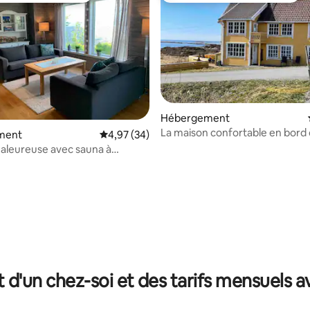
Hébergement
La maison confortable en bord
r la base de 56 commentaires : 4,91 sur 5
ment
Évaluation moyenne sur la base de 34 commen
4,97 (34)
aleureuse avec sauna à
r, bateau, quai privé et hangar à
t d'un chez-soi et des tarifs mensuels 