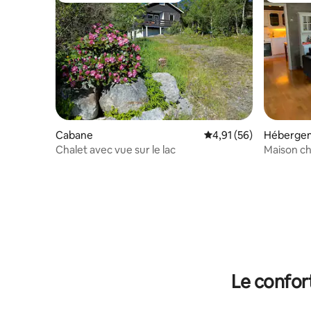
Cabane
Évaluation moyenne su
4,91 (56)
Héberge
Chalet avec vue sur le lac
Maison ch
l'extérieu
bateaux
Le confor