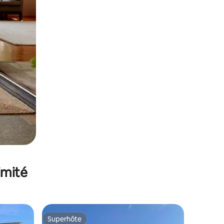
imité
Superhôte
lus appréciés
Superhôte