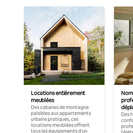
Locations entièrement
Noma
meublées
prof
dépl
Des cabanes de montagne
paisibles aux appartements
Des 
urbains pratiques, ces
confo
locations meublées offrent
profe
tous les équipements d'un
télét