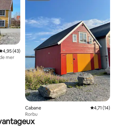
Évaluation moyenne sur la base de 43 commentaires : 4,95 sur 5
4,95 (43)
 de mer
taires : 4,97 sur 5
Cabane
Évaluation moyenne s
4,71 (14)
Rorbu
avantageux