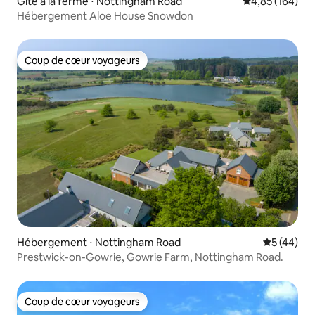
Gîte à la ferme ⋅ Nottingham Road
Évaluation moy
4,85 (164)
Hébergement Aloe House Snowdon
Coup de cœur voyageurs
Coup de cœur voyageurs
Hébergement ⋅ Nottingham Road
Évaluation
5 (44)
Prestwick-on-Gowrie, Gowrie Farm, Nottingham Road.
Coup de cœur voyageurs
Coup de cœur voyageurs