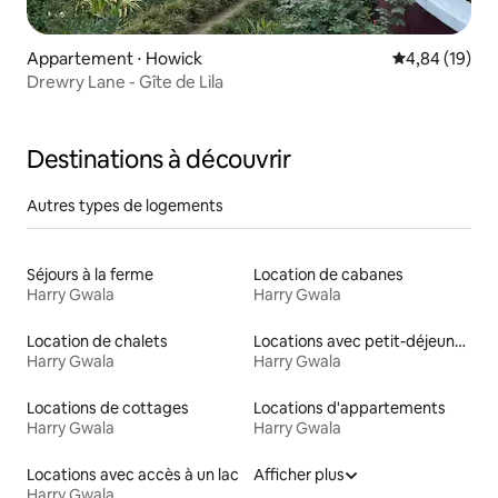
Appartement ⋅ Howick
Évaluation mo
4,84 (19)
Drewry Lane - Gîte de Lila
Destinations à découvrir
Autres types de logements
Séjours à la ferme
Location de cabanes
Harry Gwala
Harry Gwala
Location de chalets
Locations avec petit-déjeuner
Harry Gwala
Harry Gwala
Locations de cottages
Locations d'appartements
Harry Gwala
Harry Gwala
Locations avec accès à un lac
Afficher plus
Harry Gwala