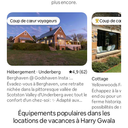
plus encore.
Coup de cœur voyageurs
Coup de cœur 
Coup de cœur voyageurs
Coups de cœur vo
Hébergement ⋅ Underberg
Évaluation moyenne sur la bas
4,9 (62)
Berghaven @ Godshaven Insta :
Cottage
berghaven.underberg
Évadez-vous à Berghaven, une retraite
Yellowwoods Farm-
nichée dans la pittoresque vallée de
2 chambres
Échappez à la vie
Scotston Valley d'Underberg avec tout le
end ou pour un séj
confort d'un chez-soi : ✨ Adapté aux
ferme historique 
animaux et aux familles ✨ Surplombe un
possibilités de se
barrage à truites (capture et remise à
Équipements populaires dans les
les Midlands du K
l'eau) ✨ Promenade jusqu'à la rivière
aimons à penser q
locations de vacances à Harry Gwala
Umzimkulu : baignade et métro (en
meilleur des deux 
saison) Cheminées ✨ intérieures et