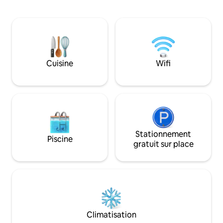
avantages de la vi
extérieures pour des nuits d'hiver
accès facile aux c
confortables ✨ Grande véranda : les 3
pistes cyclables, 
chambres s'ouvrent dessus, ce qui en
terrains de golf e
fait l'espace idéal pour les repas en
2 km de la N3, no
famille, le café du matin ou tout
accessibles et très
simplement pour profiter d'une vue à
Yellowwoods Farm
Cuisine
Wifi
couper le souffle ✨ À proximité de la
chalets de 2 chamb
randonnée, de l'équitation, des sentiers
3 chalets d'1 cham
de VTT et des restaurants
DSTV + braai.
Stationnement
Piscine
gratuit sur place
Climatisation