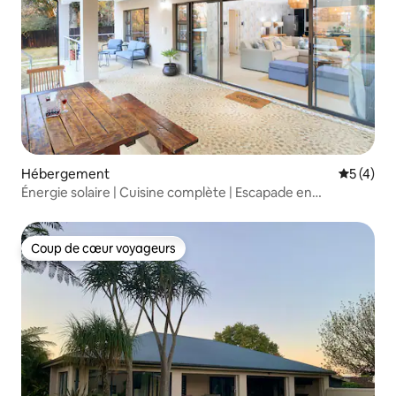
Hébergement
Évaluatio
5 (4)
Énergie solaire | Cuisine complète | Escapade en
montagne
Coup de cœur voyageurs
Coup de cœur voyageurs