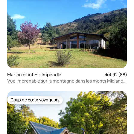
Maison d'hôtes ⋅ Impendle
Évaluation mo
4,92 (88)
Vue imprenable sur la montagne dans les monts Midlands
du KwaZulu-Natal.
Coup de cœur voyageurs
Coup de cœur voyageurs