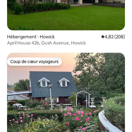
Hébergement ⋅ Howick
Évaluation moy
4,82 (208)
April House 42b, Gush Avenue, Howick
Coup de cœur voyageurs
Coup de cœur voyageurs