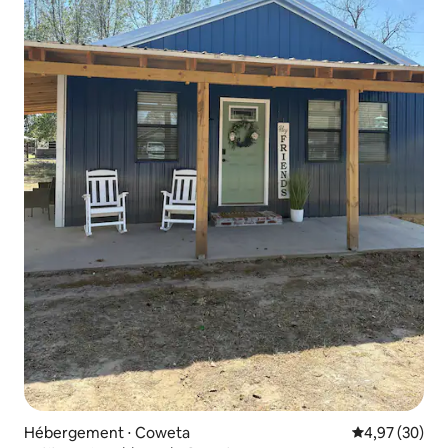
Hébergement ⋅ Coweta
Évaluation mo
4,97 (30)