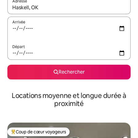
Adresse
Lorsque les résultats s'affichent, utilisez les flèches vers le hau
Arrivée
Départ
Rechercher
Locations moyenne et longue durée à
proximité
Coup de cœur voyageurs
Coups de cœur voyageurs les plus appréciés