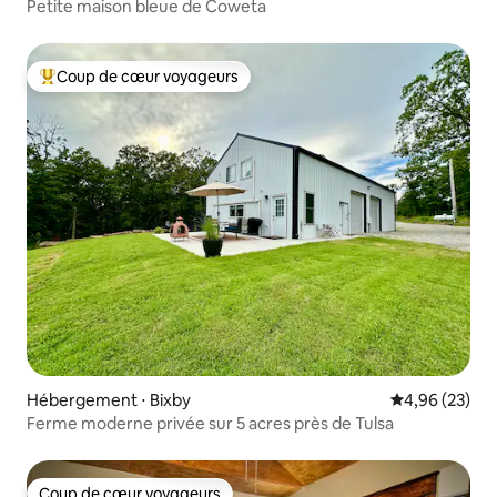
Petite maison bleue de Coweta
Coup de cœur voyageurs
Coups de cœur voyageurs les plus appréciés
Hébergement ⋅ Bixby
Évaluation mo
4,96 (23)
Ferme moderne privée sur 5 acres près de Tulsa
Coup de cœur voyageurs