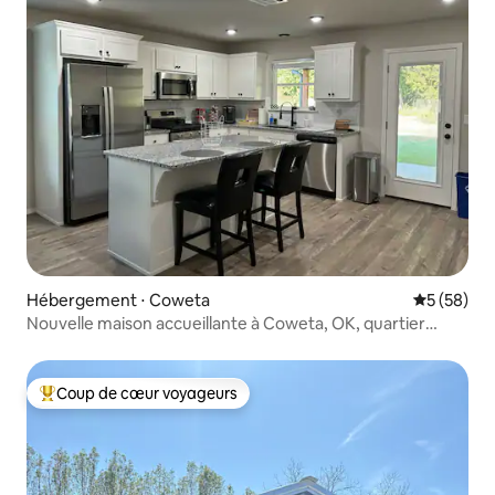
Hébergement ⋅ Coweta
Évaluation
5 (58)
Nouvelle maison accueillante à Coweta, OK, quartier
calme et agréable !
Coup de cœur voyageurs
Coups de cœur voyageurs les plus appréciés