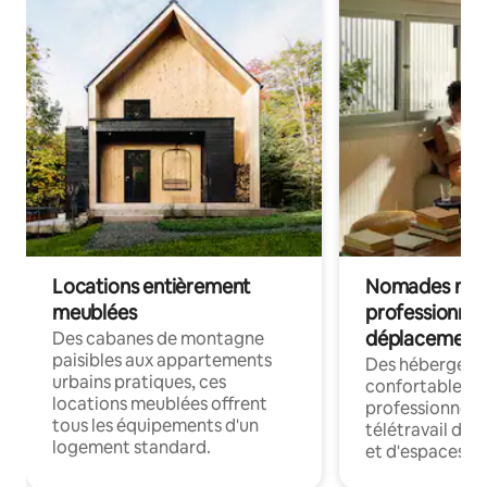
Locations entièrement
Nomades num
meublées
professionnel
déplacement
Des cabanes de montagne
paisibles aux appartements
Des hébergem
urbains pratiques, ces
confortables p
locations meublées offrent
professionnels
tous les équipements d'un
télétravail dis
logement standard.
et d'espaces de