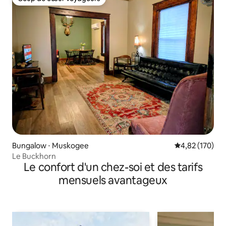
Coup de cœur voyageurs
Bungalow ⋅ Muskogee
Évaluation moy
4,82 (170)
Le Buckhorn
Le confort d'un chez-soi et des tarifs
mensuels avantageux