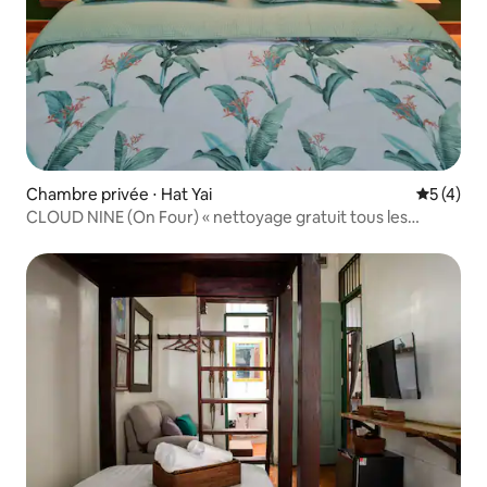
Chambre privée ⋅ Hat Yai
Évaluatio
5 (4)
CLOUD NINE (On Four) « nettoyage gratuit tous les
4 jours »