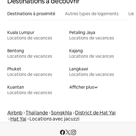
Destinations à découvrir
Destinations à proximité
Autres types de logements
Lie
Kuala Lumpur
Petaling Jaya
Locations de vacances
Locations de vacances
Bentong
Kajang
Locations de vacances
Locations de vacances
Phuket
Langkawi
Locations de vacances
Locations de vacances
Kuantan
Afficher plus
Locations de vacances
Airbnb
Thaïlande
Songkhla
District de Hat Yai
Hat Yai
Locations avec jacuzzi