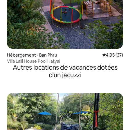
Hébergement ⋅ Ban Phru
Évaluation mo
4,95 (37)
Villa Lalil House Pool Hatyai
Autres locations de vacances dotées
d'un jacuzzi