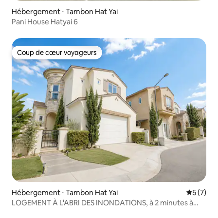
Hébergement ⋅ Tambon Hat Yai
Pani House Hatyai 6
Coup de cœur voyageurs
Coup de cœur voyageurs
Hébergement ⋅ Tambon Hat Yai
Évaluatio
5 (7)
LOGEMENT À L'ABRI DES INONDATIONS, à 2 minutes à
pied du centre commercial Central et du marché