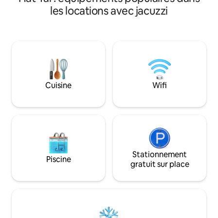
les appareils élec
Kanchanawanich Road, Hat Yai - Dan
les locations avec jacuzzi
table de snooker, 
Nok, à seulement 2 lumières rouges du
table de ping-pon
Central Festival, Greenway Market,
stéréo karaoké.
Songkhla Kin University. Gratuit jusqu'à 2
enfants jusqu'à 7 ans en utilisant les lits
existants. Salle d'accès à la piscine🏊‍♀️
Piscine d'eau salée OverFlow🏊 🛀2
grandes baignoires et baignoires
confortables 🎤 Jeux, PS5 TV, écran 65 ".
Cuisine
Wifi
🎤 Terrain de jeu 🛝 Wilshare devant la
pièce ✅ Marché du matin, marché du
soir ✅ Prenez 7 à 11 lotus livrés devant la
maison ✅ Proche des restaurants ✅ Près
des centres commerciaux ✅ Le parking,
le ✅ massage
Stationnement
Piscine
gratuit sur place