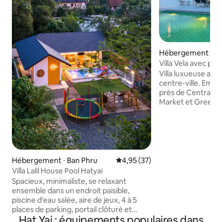
Hébergement ⋅ K
Villa Vela avec pis
Villa luxueuse avec
centre-ville. Empl
près de Central, 
Market et Greenwa
se déplacer. À pr
attractions touris
restaurants célè
grande piscine d'e
spacieuse avec jar
familles nombreus
Hébergement ⋅ Ban Phru
Évaluation moyenne sur la base
4,95 (37)
d'amis. Vous pouv
Villa Lalil House Pool Hatyai
fêtes et socialiser
Spacieux, minimaliste, se relaxant
voitures dans la 
ensemble dans un endroit paisible,
charbon de bois po
piscine d'eau salée, aire de jeux, 4 à 5
seau à glace. Inté
places de parking, portail clôturé et
Complet avec tou
Hat Yai : équipements populaires dans
automatique. 🚗 Près de