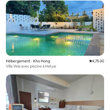
Greenway
Hébergement ⋅ Kho Hong
Évaluation m
4,75 (4)
Villa Vela avec piscine à Hatyai