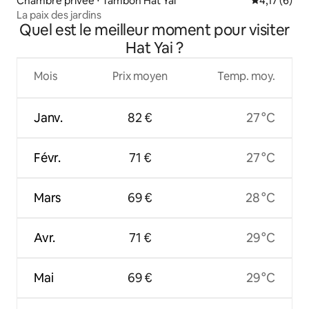
Chambre privée ⋅ Tambon Hat Yai
Évaluation m
4,17 (6)
La paix des jardins
Quel est le meilleur moment pour visiter
Hat Yai ?
Mois
Prix moyen
Temp. moy.
Janv.
82 €
27 °C
Févr.
71 €
27 °C
Mars
69 €
28 °C
Avr.
71 €
29 °C
Mai
69 €
29 °C