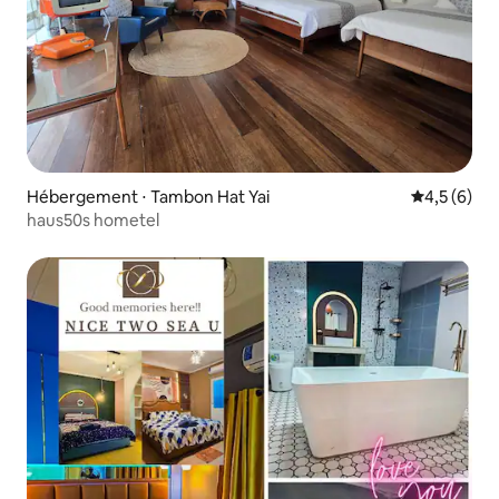
Hébergement ⋅ Tambon Hat Yai
Évaluation 
4,5 (6)
haus50s hometel