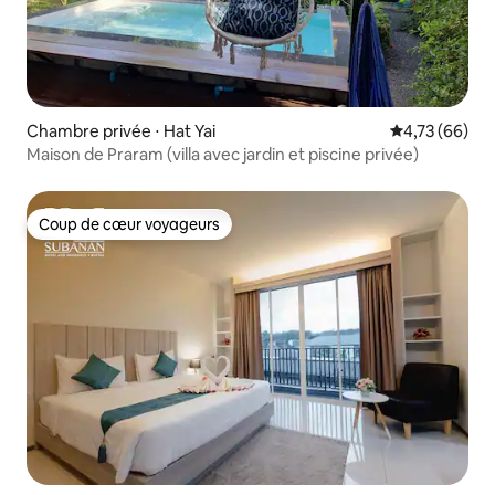
Chambre privée ⋅ Hat Yai
Évaluation mo
4,73 (66)
Maison de Praram (villa avec jardin et piscine privée)
Coup de cœur voyageurs
Coup de cœur voyageurs