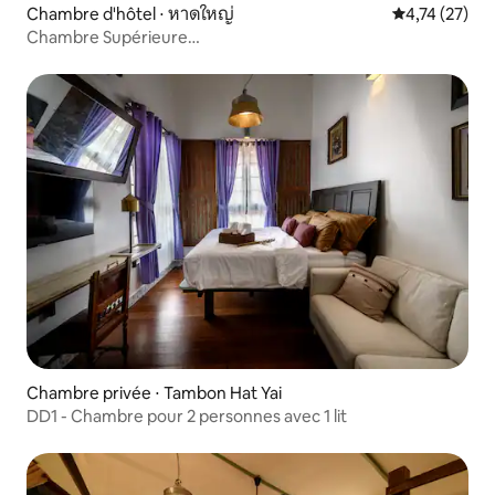
Chambre d'hôtel ⋅ หาดใหญ่
Évaluation mo
4,74 (27)
Chambre Supérieure
[Subanan Hotel and Residence® Hatyai]
Chambre privée ⋅ Tambon Hat Yai
DD1 - Chambre pour 2 personnes avec 1 lit