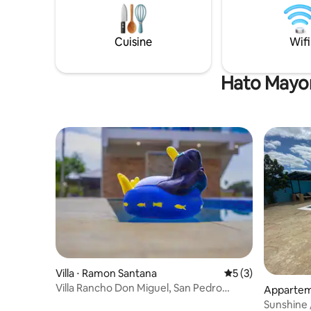
inoubliables. Créez de 
Haitises et à 35 km de l'impressionnant
souvenirs
Salto La Jalda.
aujourd'hui. (Pour les événement
Cuisine
Wifi
par mess
Hato Mayor 
Villa ⋅ Ramon Santana
Évaluation moyenn
5 (3)
Villa Rancho Don Miguel, San Pedro
Appartem
Macoris
Sunshine 