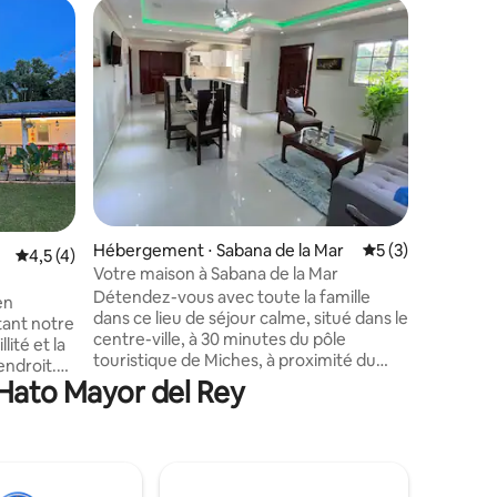
Héberge
a
Spectacul
Évadez-vo
élégante 
bains, par
groupes, 
Profitez 
du bar au
seulemen
1h de l'a
entaires : 4,9 sur 5
proximit
Hébergement ⋅ Sabana de la Mar
Évaluation moyenn
5 (3)
Évaluation moyenne sur la base de 4 commentaires : 4,5 sur 5
4,5 (4)
coqs aut
Votre maison à Sabana de la Mar
locale et
Détendez-vous avec toute la famille
en
dans ce lieu de séjour calme, situé dans le
tant notre
centre-ville, à 30 minutes du pôle
lité et la
touristique de Miches, à proximité du
endroit.
parc national Los Haitises. Avec de
 Hato Mayor del Rey
 se
grands espaces intérieurs, accès au
et à se
parking avec porte électronique. Endroit
confortable, calme et neuf. Deuxième
de la
niveau, 3 chambres, grande salle à
 verts, de
manger, 2 salles de bains, grande cuisine,
ous