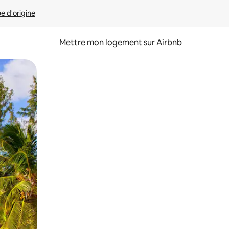
ue d'origine
Mettre mon logement sur Airbnb
sant glisser.