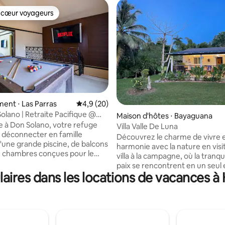
 cœur voyageurs
 cœur voyageurs
ur la base de 6 commentaires : 4,83 sur 5
nt ⋅ Las Parras
Évaluation moyenne sur la base de 20 comm
4,9 (20)
Solano | Retraite Pacifique @
Maison d'hôtes ⋅ Bayaguana
Reyes
 à Don Solano, votre refuge
Villa Valle De Luna
r déconnecter en famille
Découvrez le charme de vivre 
d'une grande piscine, de balcons
harmonie avec la nature en visi
de chambres conçues pour le
villa à la campagne, où la tranquil
à seulement 40 minutes de
paix se rencontrent en un seul 
e. De grands espaces
ires dans les locations de vacances à
Idéal pour ceux qui cherchent à
t à chacun de trouver son
déconnecter du bruit de la ville 
vironnement et de se sentir
connecter à l'essentiel. Venez découvrir
ent à l'aise. Avec une
votre nouveau refuge au cœur 
e 20 personnes, c'est l'endroit
nature, avec de grands espaces
r partager des moments
l'air pur et un environnement sûr. N