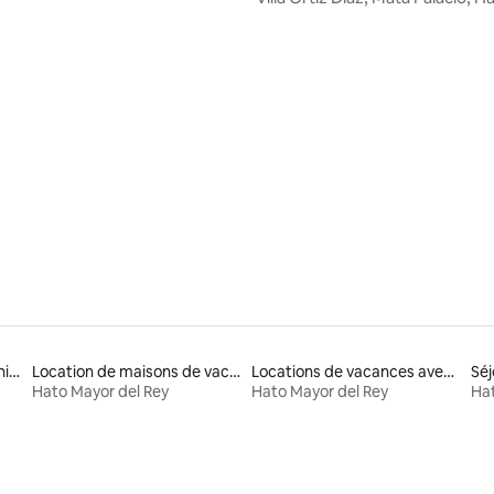
ur la base de 4 commentaires : 4,75 sur 5
Locations adaptées aux animaux
Location de maisons de vacances
Locations de vacances avec piscine
Séj
Hato Mayor del Rey
Hato Mayor del Rey
Hat