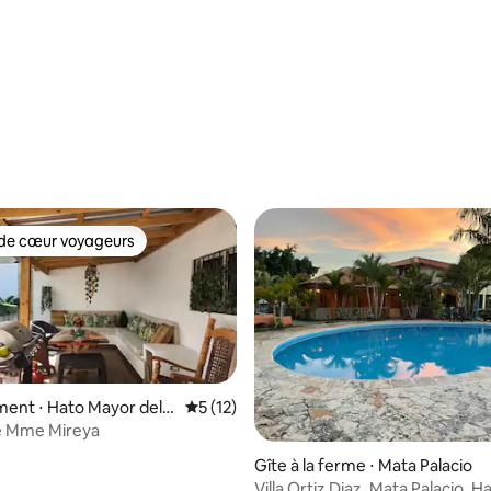
.3
de cœur voyageurs
 cœur voyageurs les plus appréciés
ent ⋅ Hato Mayor del R
Évaluation moyenne sur la base de 12 co
5 (12)
e Mme Mireya
Gîte à la ferme ⋅ Mata Palacio
Villa Ortiz Diaz, Mata Palacio, 