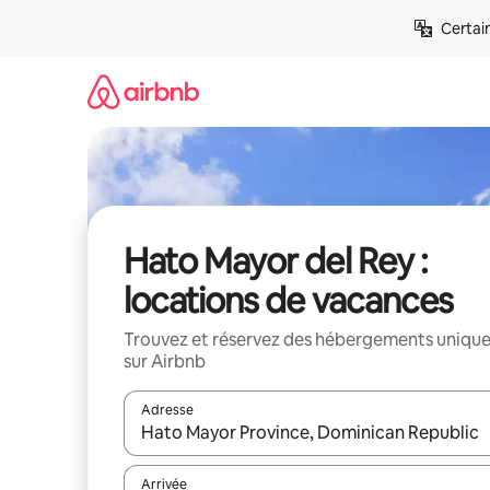
Aller
Certai
directement
au
contenu
Hato Mayor del Rey :
locations de vacances
Trouvez et réservez des hébergements uniqu
sur Airbnb
Adresse
Lorsque les résultats s'affichent, utilisez les flèc
Arrivée