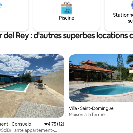
nouveaux
avons une rivière, à l'usage excl
 avec vos proches dès
nos clients, où vous pourrez pro
s, texte
Stationn
créer des souvenirs avec vos p
Piscine
age)
su
del Rey : d'autres superbes locations
Villa ⋅ Saint-Domingue
Maison à la ferme
e sur la base de 3 commentaires : 5 sur 5
ent ⋅ Consuelo
Évaluation moyenne sur la base de 12 comme
4,75 (12)
/SolBrillante appartement-