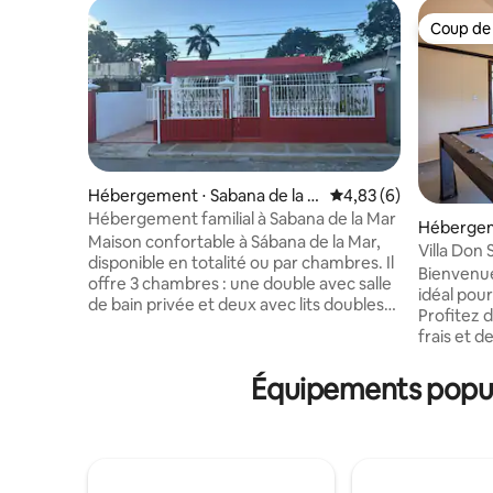
Coup de
Coup de
Hébergement ⋅ Sabana de la M
Évaluation moyenne s
4,83 (6)
ar
Hébergement familial à Sabana de la Mar
Hébergeme
Maison confortable à Sábana de la Mar,
Villa Don 
disponible en totalité ou par chambres. Il
Lago De 
Bienvenue
offre 3 chambres : une double avec salle
idéal pou
de bain privée et deux avec lits doubles
Profitez 
qui partagent la salle de bain ; en outre,
frais et 
salle de jeux avec salle de bain privée.
confort, 
Comprend un salon, une salle à manger,
Santo Domingo Est
Équipements popula
une cuisine équipée, une terrasse, une
permetten
cour avec télévision et une salle à
propre en
manger supplémentaire, ainsi qu'un
complètem
espace de loisirs avec piscine, domino, tir
capacité d
à la cible et bar. Parking en face. À 22 min
idéal pou
en voiture de l'embarcadère vers Los