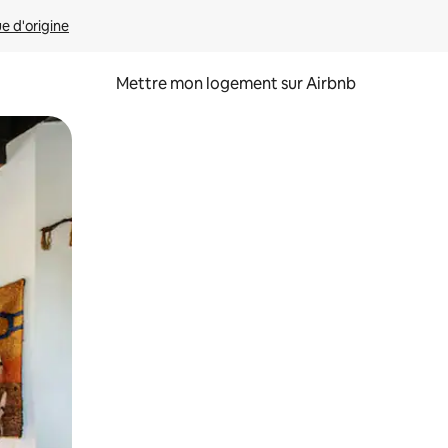
ue d'origine
Mettre mon logement sur Airbnb
sant glisser.