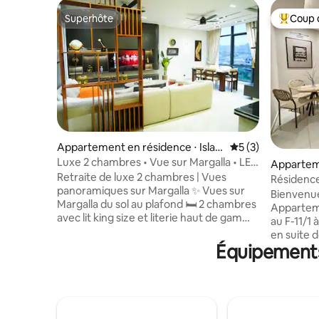
Superhôte
Coup 
Superhôte
Coups de
Appartement en résidence ⋅ Isla
Évaluation moyenn
5 (3)
mabad
Luxe 2 chambres • Vue sur Margalla • LED
Appartem
65" • D-12
Retraite de luxe 2 chambres | Vues
Islamaba
Résidences
panoramiques sur Margalla ✨ Vues sur
Salle de s
Bienvenu
Margalla du sol au plafond 🛏️ 2 chambres
Apparteme
avec lit king size et literie haut de gamme
au F-11/1
🔑 Arrivée autonome via serrure
en suite 
connectée 📺 Télévision connectée
Équipements 
privé, une
65 pouces, Netflix et WiFi rapide 🍳
de secour
Cuisine entièrement équipée + salle à
rapide, u
manger pour 6 personnes 🧺 Lave-linge
télévisio
et sèche-linge 🛋️ Espace de vie spacieux
Cuisine, 
⚡ Alimentation de secours 24h/24, 7j/7 ❄️
ascenseur 24