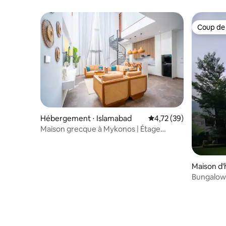
lac
Coup de
Coup de
Hébergement ⋅ Islamabad
Évaluation moyenne su
4,72 (39)
Maison grecque à Mykonos | Étage
supérieur | 3 chambres | Cœur d'Isb
Maison d'
Bungalow
colline | 