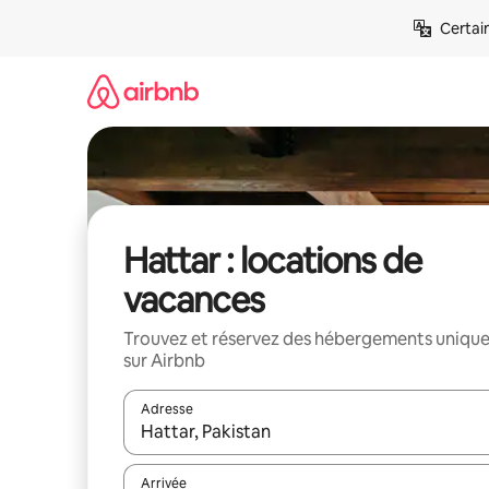
Aller
Certai
directement
au
contenu
Hattar : locations de
vacances
Trouvez et réservez des hébergements uniqu
sur Airbnb
Adresse
Lorsque les résultats s'affichent, utilisez les flèc
Arrivée