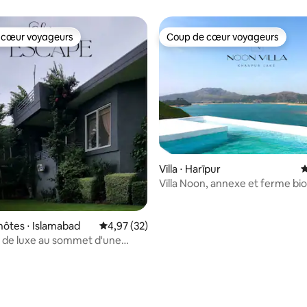
 cœur voyageurs
Coup de cœur voyageurs
 cœur voyageurs
Coup de cœur voyageurs
r la base de 39 commentaires : 4,72 sur 5
Villa ⋅ Harīpur
É
Villa Noon, annexe et ferme bi
(lac Khanpur)
hôtes ⋅ Islamabad
Évaluation moyenne sur la base de 32 comme
4,97 (32)
 de luxe au sommet d'une
Chef et chauffeur | D-12/3