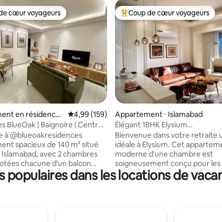
de cœur voyageurs
Coup de cœur voyageurs
 cœur voyageurs les plus appréciés
Coups de cœur voyageurs les p
e sur la base de 3 commentaires : 5 sur 5
ent en résidence ⋅
Évaluation moyenne sur la base de 159 commen
4,99 (159)
Appartement ⋅ Islamabad
d
 BlueOak | Baignoire | Central |
Élégant 1BHK Elysium
port
séjour/central•propre•sécurisé
e à @blueoakresidences
Bienvenue dans votre retraite 
nt spacieux de 140 m² situé
idéale à Elysium. Cet appartem
 à Islamabad, avec 2 chambres
moderne d'une chambre est
dotées chacune d'un balcon
soigneusement conçu pour les 
populaires dans les locations de vaca
 salle d'eau, une alimentation
les voyageurs en solo et les vo
s UPS, une connexion Wi-Fi
d'affaires à la recherche de con
ne arrivée autonome et une
d'intimité et d'une expérience 
n connectée de 58 pouces.
haut de gamme. L'appartement
eau chaude, parking gratuit,
d'une chambre spacieuse avec u
h/24 et 7j/7 inclus. Pour les
confortable, du linge de maison 