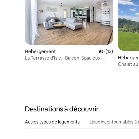
Hébergement
Évaluation moyenne
5 (13)
Héberge
La Terrasse d'Isle, -Balcon-Spacieux-
Garage-Wifi
Chalet au
arboré
Destinations à découvrir
Autres types de logements
Lieux incontournables à 