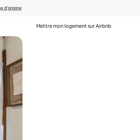
ue d'origine
Mettre mon logement sur Airbnb
sant glisser.