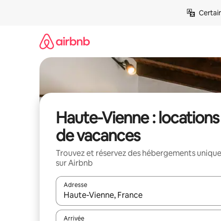
Aller
Certai
directement
au
contenu
Haute-Vienne : locations
de vacances
Trouvez et réservez des hébergements uniqu
sur Airbnb
Adresse
Lorsque les résultats s'affichent, utilisez les flèc
Arrivée