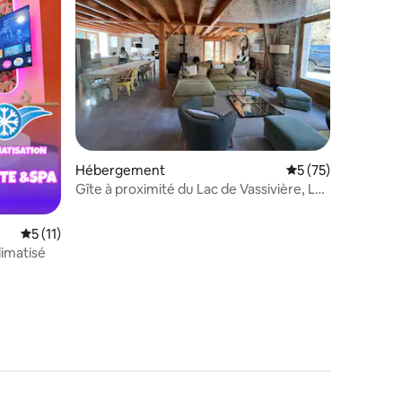
taires : 4,98 sur 5
Hébergement
Évaluation moyenne
5 (75)
Gîte à proximité du Lac de Vassivière, Le
Béchat
Évaluation moyenne sur la base de 11 commentaires : 5 sur 5
5 (11)
limatisé