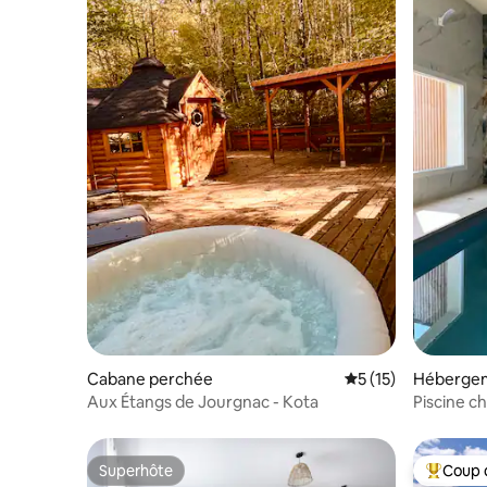
Cabane perchée
Évaluation moyenne
5 (15)
Héberge
Aux Étangs de Jourgnac - Kota
Piscine c
Superhôte
Coup 
Superhôte
Coups de