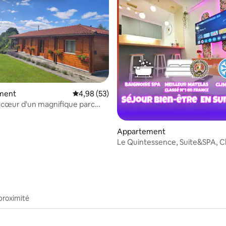
 sur la base de 13 commentaires : 5 sur 5
ment
Évaluation moyenne sur la base de 53 commen
4,98 (53)
 cœur d'un magnifique parc
Appartement
Le Quintessence, Suite&SPA, C
proximité