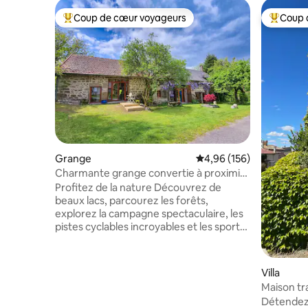
Coup de cœur voyageurs
Coup 
Coups de cœur voyageurs les plus appréciés
Coups de
Grange
Évaluation moyenne sur 
4,96 (156)
Charmante grange convertie à proximité
du lac de Vassivière
Profitez de la nature Découvrez de
beaux lacs, parcourez les forêts,
explorez la campagne spectaculaire, les
pistes cyclables incroyables et les sports
nautiques. La Maison 3 est une grange
magnifiquement convertie au cœur du
Limousin. Faisant partie d'une plus
Villa
grande ferme en pierre, la propriété
Maison tr
peut accueillir jusqu'à 5 adultes. Cette
joli village
Détendez
grange convertie exquise est exclusive,