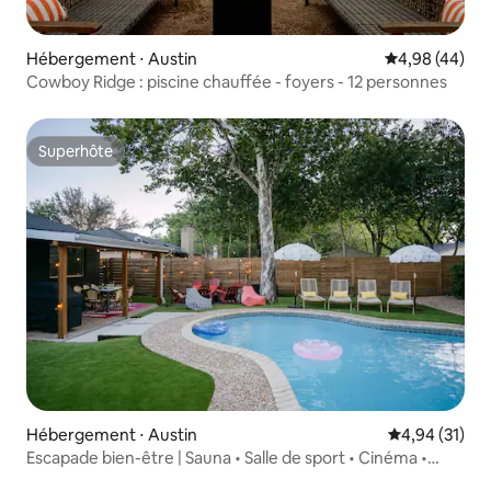
Hébergement ⋅ Austin
Évaluation mo
4,98 (44)
Cowboy Ridge : piscine chauffée - foyers - 12 personnes
Superhôte
Superhôte
Hébergement ⋅ Austin
Évaluation mo
4,94 (31)
Escapade bien-être | Sauna • Salle de sport • Cinéma •
Piscine