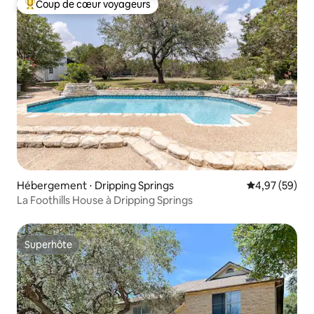
Coup de cœur voyageurs
Coups de cœur voyageurs les plus appréciés
Hébergement ⋅ Dripping Springs
Évaluation mo
4,97 (59)
La Foothills House à Dripping Springs
Superhôte
Superhôte