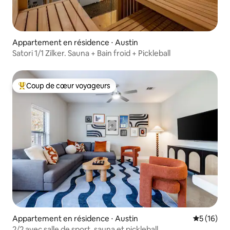
Appartement en résidence ⋅ Austin
Satori 1/1 Zilker. Sauna + Bain froid + Pickleball
Coup de cœur voyageurs
Coups de cœur voyageurs les plus appréciés
Appartement en résidence ⋅ Austin
Évaluation
5 (16)
2/2 avec salle de sport, sauna et pickleball