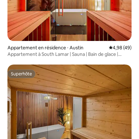
Appartement en résidence ⋅ Austin
Évaluation mo
4,98 (49)
Appartement à South Lamar | Sauna | Bain de glace |
Pickleball
Superhôte
Superhôte