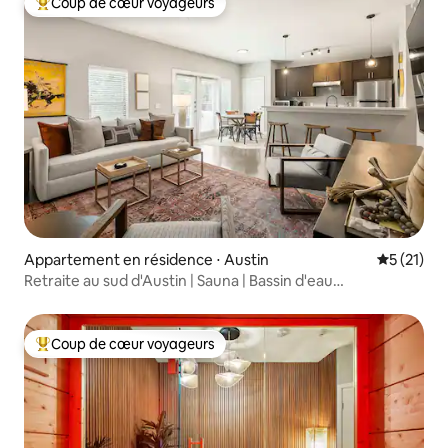
Coup de cœur voyageurs
Coups de cœur voyageurs les plus appréciés
Appartement en résidence ⋅ Austin
Évaluation
5 (21)
Retraite au sud d'Austin | Sauna | Bassin d'eau
froide | Pickleball
Coup de cœur voyageurs
Coups de cœur voyageurs les plus appréciés