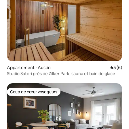
Appartement ⋅ Austin
Évaluatio
5 (6)
Studio Satori près de Zilker Park, sauna et bain de glace
Coup de cœur voyageurs
Coup de cœur voyageurs