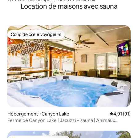
Location de maisons avec sauna
Coup de cœur voyageurs
Coup de cœur voyageurs
Hébergement ⋅ Canyon Lake
Évaluation mo
4,91 (91)
Ferme de Canyon Lake | Jacuzzi + sauna | Animaux
acceptés