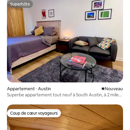
Superhôte
Superhôte
Appartement ⋅ Austin
Nouvel hébe
Nouveau
Superbe appartement tout neuf à South Austin, à 2 miles
de DT
Coup de cœur voyageurs
Coup de cœur voyageurs