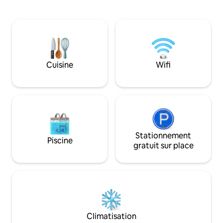
banc de balançoire extérieur
Visitez pour votr
confortable. Énergisez-vous pour la
réunion de famille
journée avec un plongeon dans le froid
d'affaires et plus encore. D
et détendez-vous pour la nuit dans le
la capitale mondial
sauna infrarouge. Nous avons une
DÉTENDEZ-VOUS d
politique de nettoyage améliorée pour
baignade de 14 pi
assurer la sécurité et la tranquillité
ainsi que dans un 
Cuisine
Wifi
d'esprit des clients en période
de 5 places ! Visitez le centre-ville,
d'incertitude, qui comprend : un filtre
Rainey St, 6th St
HEPA de premier ordre, la pulvérisation
manger et faire d
ou l'essuyage de désinfectant sur toutes
5 minutes !) À prox
les surfaces et le lavage du linge avec de
SOCO, Barton Spri
l'eau chaude et de l'eau de Javel. Il s'agit
d'un sanctuaire de chalet éclectique et
imaginatif d'une chambre avec une
Stationnement
Piscine
balançoire de porche avant pour
gratuit sur place
regarder l'est d'Austin passer. Un
confort joyeux est à avoir dans la
chambre principale avec plafond
cathédrale personnalisé et lit Tempur-
Pedic. La salle d'eau dispose d'une
douche à l'italienne avec carrelage
personnalisé et d'une baignoire sur pieds
Climatisation
pour tous vos rêves de bain. Il y a un loft