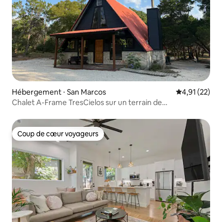
Hébergement ⋅ San Marcos
Évaluation mo
4,91 (22)
Chalet A-Frame TresCielos sur un terrain de
10 acres + séance bien-être
Coup de cœur voyageurs
Coup de cœur voyageurs