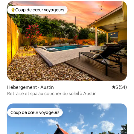
Coup de cœur voyageurs
Coups de cœur voyageurs les plus appréciés
Hébergement ⋅ Austin
Évaluation
5 (54)
Retraite et spa au coucher du soleil à Austin
Coup de cœur voyageurs
Coup de cœur voyageurs