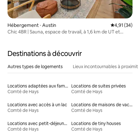
Hébergement ⋅ Austin
Évaluation mo
4,91 (34)
Chic 4BR | Sauna, espace de travail, à 1,6 km de UT et
Moody
Destinations à découvrir
Autres types de logements
Lieux incontournables à proximit
Locations adaptées aux familles
Locations de suites privées
Comté de Hays
Comté de Hays
Locations avec accès à un lac
Locations de maisons de vacances
Comté de Hays
Comté de Hays
Locations avec petit-déjeuner
Locations de tiny houses
Comté de Hays
Comté de Hays