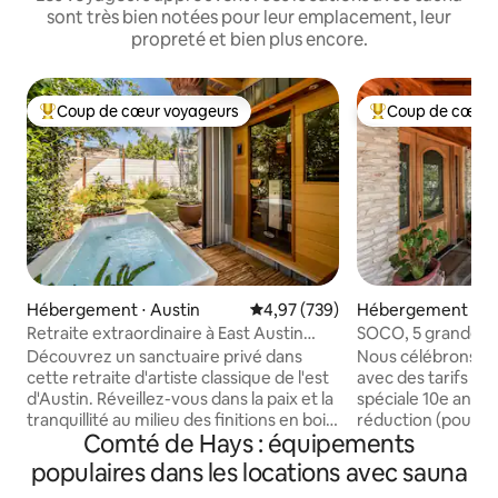
sont très bien notées pour leur emplacement, leur
propreté et bien plus encore.
Coup de cœur voyageurs
Coup de cœur 
Coups de cœur voyageurs les plus appréciés
Coups de cœur vo
Hébergement ⋅ Austin
Évaluation moyenne sur la base 
4,97 (739)
Hébergement ⋅ Au
Retraite extraordinaire à East Austin
SOCO, 5 grandes 
avec sauna et bain froid
pour 10 personnes, 
Découvrez un sanctuaire privé dans
Nous célébrons no
cette retraite d'artiste classique de l'est
avec des tarifs spé
d'Austin. Réveillez-vous dans la paix et la
spéciale 10e anniv
tranquillité au milieu des finitions en bois
réduction (pour le
Comté de Hays : équipements
dans un espace avec un plafond
3 nuits ou plus), et
cathédrale personnalisé, un loft au
septembre, 50 % d
populaires dans les locations avec sauna
niveau supérieur, une terrasse et un
frais de ménage. 