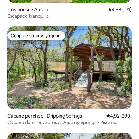
Tiny house ⋅ Austin
Évaluation moy
4,98 (171)
Escapade tranquille
Coup de cœur voyageurs
Coup de cœur voyageurs
Cabane perchée ⋅ Dripping Springs
Évaluation moy
4,92 (290)
Cabane dans les arbres à Dripping Springs • Piscine
chauffée, brasero