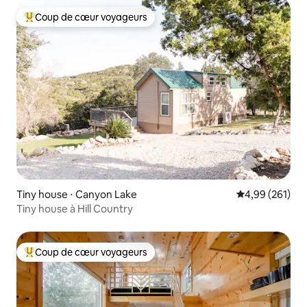
Coup de cœur voyageurs
Coups de cœur voyageurs les plus appréciés
Tiny house ⋅ Canyon Lake
Évaluation moy
4,99 (261)
Tiny house à Hill Country
Coup de cœur voyageurs
Coups de cœur voyageurs les plus appréciés