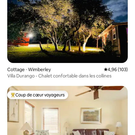
Cottage ⋅ Wimberley
Évaluation moy
4,96 (103)
Villa Durango - Chalet confortable dans les collines
Coup de cœur voyageurs
Coups de cœur voyageurs les plus appréciés