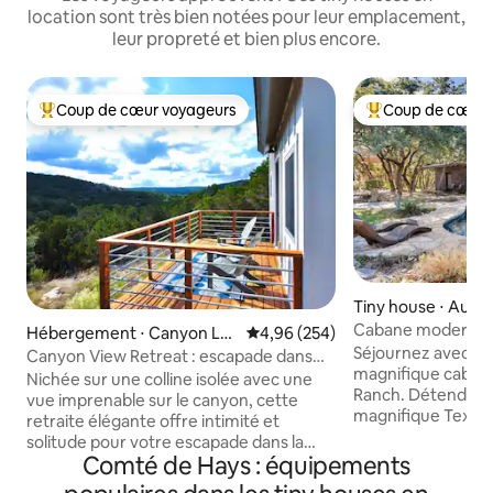
location sont très bien notées pour leur emplacement,
leur propreté et bien plus encore.
Coup de cœur voyageurs
Coup de cœur 
Coups de cœur voyageurs les plus appréciés
Coups de cœur vo
Tiny house ⋅ Austi
Cabane moderne, p
Hébergement ⋅ Canyon Lak
Évaluation moyenne sur la base 
4,96 (254)
chèvres et émeus 
Séjournez avec no
e
Canyon View Retreat : escapade dans
magnifique caban
les collines
Nichée sur une colline isolée avec une
Ranch. Détendez-vous sur 85 acres de
vue imprenable sur le canyon, cette
magnifique Texas H
retraite élégante offre intimité et
seulement 18 miles
solitude pour votre escapade dans la
d'Austin. Cette c
Comté de Hays : équipements
région de Hill Country. Parfaitement
offre 350 pieds ca
situé sur le côté sud de Canyon Lake,