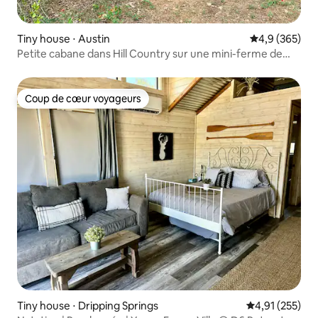
Tiny house ⋅ Austin
Évaluation mo
4,9 (365)
Petite cabane dans Hill Country sur une mini-ferme de
1,5 acre
Coup de cœur voyageurs
Coup de cœur voyageurs
Tiny house ⋅ Dripping Springs
Évaluation moy
4,91 (255)