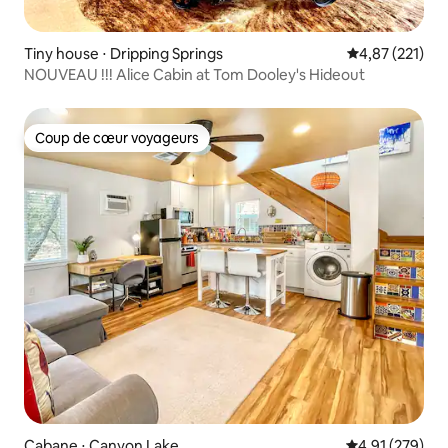
Tiny house ⋅ Dripping Springs
Évaluation moy
4,87 (221)
NOUVEAU !!! Alice Cabin at Tom Dooley's Hideout
Coup de cœur voyageurs
Coup de cœur voyageurs
Cabane ⋅ Canyon Lake
Évaluation moy
4,91 (279)