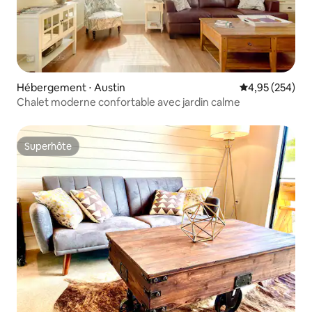
Hébergement ⋅ Austin
Évaluation moy
4,95 (254)
Chalet moderne confortable avec jardin calme
Superhôte
Superhôte