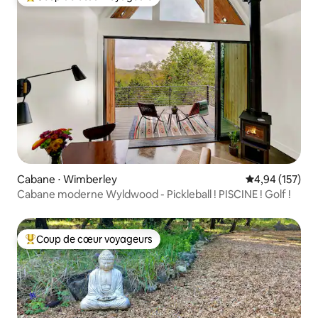
Coups de cœur voyageurs les plus appréciés
Cabane ⋅ Wimberley
Évaluation moy
4,94 (157)
Cabane moderne Wyldwood - Pickleball ! PISCINE ! Golf !
Coup de cœur voyageurs
Coups de cœur voyageurs les plus appréciés