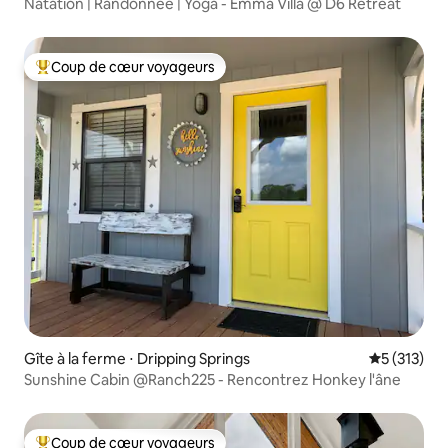
Natation | Randonnée | Yoga - Emma Villa @ D6 Retreat
Coup de cœur voyageurs
Coups de cœur voyageurs les plus appréciés
Gîte à la ferme ⋅ Dripping Springs
Évaluation 
5 (313)
Sunshine Cabin @Ranch225 - Rencontrez Honkey l'âne
Coup de cœur voyageurs