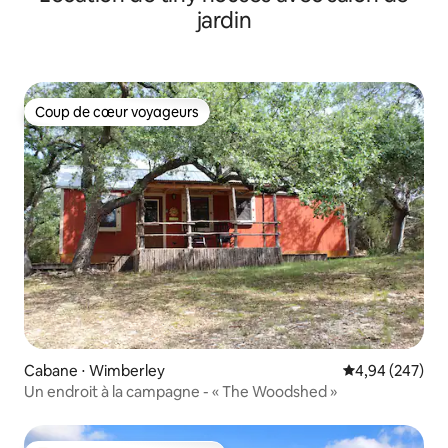
jardin
Coup de cœur voyageurs
Coup de cœur voyageurs
Cabane ⋅ Wimberley
Évaluation moy
4,94 (247)
Un endroit à la campagne - « The Woodshed »