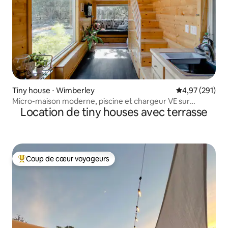
Tiny house ⋅ Wimberley
Évaluation moy
4,97 (291)
Micro-maison moderne, piscine et chargeur VE sur
Location de tiny houses avec terrasse
6 acres
Coup de cœur voyageurs
Coups de cœur voyageurs les plus appréciés