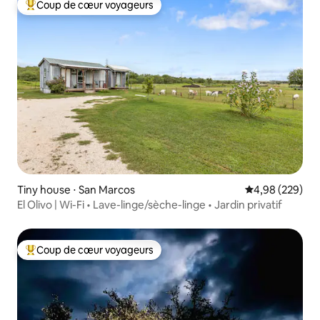
Coup de cœur voyageurs
Coups de cœur voyageurs les plus appréciés
Tiny house ⋅ San Marcos
Évaluation moy
4,98 (229)
El Olivo | Wi-Fi • Lave-linge/sèche-linge • Jardin privatif
Coup de cœur voyageurs
Coups de cœur voyageurs les plus appréciés