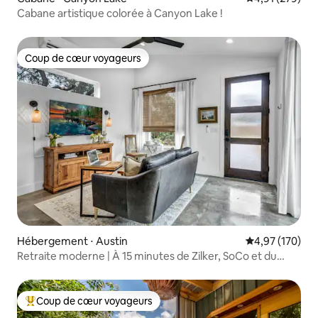
Cabane artistique colorée à Canyon Lake !
Coup de cœur voyageurs
Coup de cœur voyageurs
Hébergement ⋅ Austin
Évaluation moy
4,97 (170)
Retraite moderne | À 15 minutes de Zilker, SoCo et du
centre-ville
Coup de cœur voyageurs
Coups de cœur voyageurs les plus appréciés