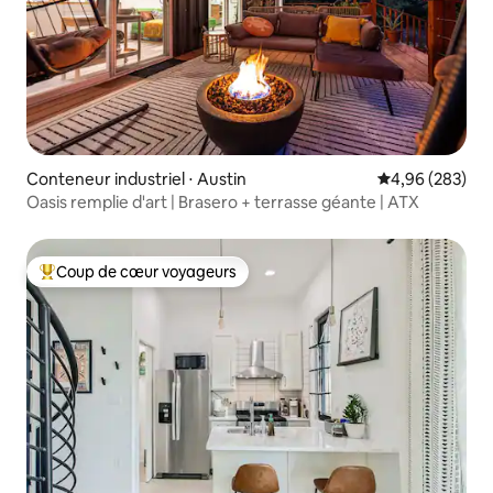
Conteneur industriel ⋅ Austin
Évaluation moy
4,96 (283)
Oasis remplie d'art | Brasero + terrasse géante | ATX
Coup de cœur voyageurs
Coups de cœur voyageurs les plus appréciés