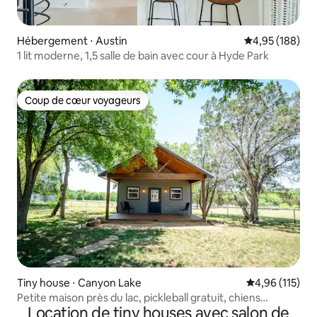
Hébergement ⋅ Austin
Évaluation moy
4,95 (188)
1 lit moderne, 1,5 salle de bain avec cour à Hyde Park
Coup de cœur voyageurs
Coup de cœur voyageurs
Tiny house ⋅ Canyon Lake
Évaluation moy
4,96 (115)
Petite maison près du lac, pickleball gratuit, chiens
Location de tiny houses avec salon de
acceptés