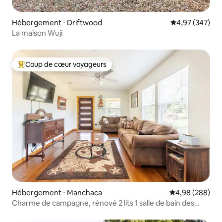
Hébergement ⋅ Driftwood
Évaluation moy
4,97 (347)
La maison Wuji
Coup de cœur voyageurs
Coups de cœur voyageurs les plus appréciés
Hébergement ⋅ Manchaca
Évaluation moy
4,98 (288)
Charme de campagne, rénové 2 lits 1 salle de bain des
années 1940