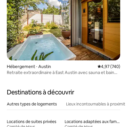
Hébergement ⋅ Austin
Évaluation moy
4,97 (740)
Retraite extraordinaire à East Austin avec sauna et bain
froid
Destinations à découvrir
Autres types de logements
Lieux incontournables à proximit
Locations de suites privées
Locations adaptées aux familles
Comté de Hays
Comté de Hays