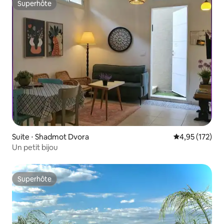
Superhôte
Superhôte
Suite ⋅ Shadmot Dvora
Évaluation moy
4,95 (172)
Un petit bijou
Superhôte
Superhôte