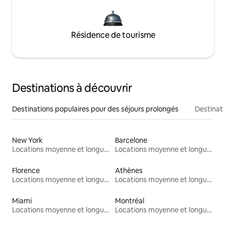
Résidence de tourisme
Destinations à découvrir
Destinations populaires pour des séjours prolongés
Destinati
New York
Barcelone
Locations moyenne et longue durée
Locations moyenne et longue durée
Florence
Athènes
Locations moyenne et longue durée
Locations moyenne et longue durée
Miami
Montréal
Locations moyenne et longue durée
Locations moyenne et longue durée